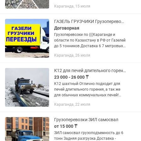
адресу! Все виды сыпучих смесей
Караганда, 15 июля
Уголь, дрова (пиленные, колотые)
Вывоз мусора, снега и...
ГАЗЕЛЬ ГРУЗЧИКИ Грузоперевозки РК РФ Переезды Доставка Перевозка Пианино
Договорная
Грузоперевозки по (((Караганде и
области по Казахстану в РФ от Газелей
до 5 тонников Доставка 6 7 метровых
грузов Попутный груз Догруз доставка
Караганда, 26 июля
стройматериалов бытовой техники
мебели Услуги опытных...
К12 для печей длительного горения
23 000 - 26 000 ₸
К12 шахтный Отлично подходит для
печей длительного горения, а так же
для обычных коммунальных печей!
Обогащенный, шахтный уголь!
Караганда, 22 июля
Доставка зил до 6 тонн! Есть орешек и
рядовой! Работаем с...
Грузоперевозки ЗИЛ самосвал
от 15 000 ₸
ЗИЛ самосвал грузоподъемность до 6
тонн Задняя разгрузка Доставка -