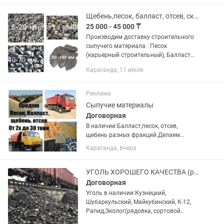
Щебень,песок, балласт, отсев, скальник
25 000 - 45 000 ₸
Производим доставку строительного
сыпучего материала : Песок
(карьерный строительный), Балласт
(речной мытый), Щебень (фракция -
Караганда, 11 июля
05x20; 20x40; 25x60), Отсев (фракция -
00x05). Скальник...
Реклама
Сыпучие материалы
Договорная
В наличии:Балласт,песок, отсев,
щебень разных фракций.Делаем
доставку камазами зилами по городу и
Караганда, вчера
за город.Сергей.
УГОЛЬ ХОРОШЕГО КАЧЕСТВА (рядовой, сортовой орешек)
Договорная
Уголь в наличии:Кузнецкий,
Шубаркульский, Майкубинский, К-12,
Рапид,Эколог(рядовка, сортовой
орешек). Доставка по городу и