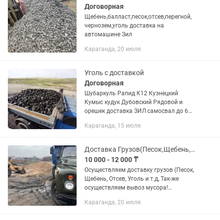
Договорная
Щебень,балласт,песок,отсев,перегной,
чернозем,уголь доставка на
автомашине Зил
Караганда, 20 июля
Уголь с доставкой
Договорная
Шубаркуль Рапид К12 Кузнецкий
Кумыс кудук Дубовский Рядовой и
орешек доставка ЗИЛ самосвал до 6
тонн, работаем ПН-СБ с 9:00-20:00
Караганда, 15 июля
Лучшее качество в городе!
Доставка Грузов(Песок,Щебень,Балласт,Отсев,Навоз,Уголь)
10 000 - 12 000 ₸
Осуществляем доставку грузов (Песок,
Щебень, Отсев, Уголь и т.д, Так-же
осуществляем вывоз мусора!
Автомашина ЗиЛ-130(
Караганда, 20 июля
грузоподъемность до 6 тонн) (Егор)
(Исрафил) Звонить в любое время Дня