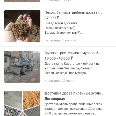
Караганда, 14 июля
Песок, балласт, щебень доставка ЗИЛ
37 000 ₸
Зил до 6 тон доставка
Песок(штукатурный)
Балласт(строительный)
Щебень(крупный, мелкий) Отсев
Караганда, 3 августа
работаем с понедельника по субботу с
9:00до 18:00
Вывоз строительного мусора, балласт, песок, щебень,отсев
10 000 - 40 000 ₸
Доставка по Караганде и области на
автомашине Зил, песок, балласт,
щебень,отсев,вывоз мусора
Караганда, 27 июля
Доставка дрова пиленные рубленные уголь всех марок
Договорная
Доставка уголь дрова пиленные песок
балласт щебень вывоз снега Доставка
ЗИЛ Быстро, надежно, по вашему