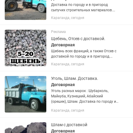
Доставка по городу и в пригород
сыпучих строительных материалов.
Песок карьерный штукатурный,
Караганда, сегодня
Балласт речной мытый, Щебень
разных фракций, Отсев и др.
Осуществляем доставку на а.м. ЗИЛ
Реклама
от3.0 до 6.0...
Щебень, Отсев с доставкой.
Договорная
Щебень всех фракций, а также Отсев с
доставкой по городу и в пригород.
Доставляем на прямую с карьера
Караганда, сегодня
через весы без посредников
грузовиками ЗИЛ от 3.0 до 6.0 тонн.
Точный вес, быстрая доставка....
Уголь, Шлам. Доставка.
Договорная
Уголь разных марок : Шубарколь,
Майкуба, Кузнецкий, Абайский
(орешек), Шлам. Доставка по городу и
в пригород на грузовиках ЗИЛ от 3.0 до
Караганда, сегодня
6.0 тонн. Погрузка со склада через
весы без посредников....
Шлам с доставкой
Договорная