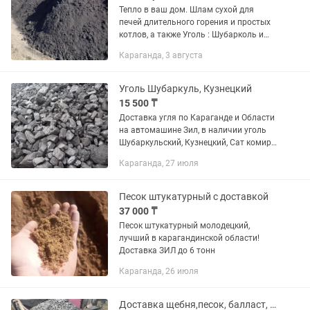
Тепло в ваш дом. Шлам сухой для
печей длительного горения и простых
котлов, а также Уголь : Шубарколь и
Кузнецкий. Доставка по городу и в
Караганда, 3 августа
пригород на а.м. ЗИЛ ( 6.0 тонн ).
Доставка шлама только в...
Уголь Шубаркуль, Кузнецкий
15 500 ₸
Доставка угля по Караганде и Области
на автомашине Зил, в наличии уголь
Шубаркульский, Кузнецкий, Сат комир,
Майкубинский, К-12, Дубовский
Караганда, 27 июля
Песок штукатурный с доставкой
37 000 ₸
Песок штукатурный молодецкий,
лучший в карагандинской области!
Доставка ЗИЛ до 6 тонн
Караганда, 26 июля
Доставка щебня,песок, балласт, отсев