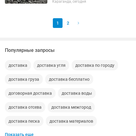
Караганда, сегодня
пригород, цена в зависимости от
дальности расположения населенного
пункта....
1
2
Популярные запросы
доставка
доставка угля
доставка по городу
доставка груза
доставка бесплатно
договорная доставка
доставка воды
доставка отсева
доставка межгород
доставка песка
доставка материалов
Показать еще
доставка чернозема
доставка щебня