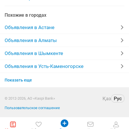
доставка из китая
доставка шкафа
Похожие в городах
доставка бетона
доставка платья
Объявления в Астане
уголь доставка
доставка холодильника
Объявления в Алматы
доставка сыпучих материалов
Объявления в Шымкенте
Объявления в Усть-Каменогорске
Объявления в Актобе
Показать еще
Объявления в Павлодаре
Қаз
Рус
© 2012-2026, АО «Kaspi Bank»
Объявления в Семее
Пользовательское соглашение
Объявления в Петропавловске