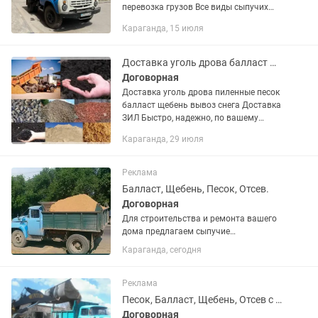
перевозка грузов Все виды сыпучих
грузов, грунт, кирпич, блоки,
Караганда, 15 июля
строительные смеси в мешках и ТД
Доставим песок, балласт, щебень...
Доставка уголь дрова балласт щебень вывоз строительного мусора и снега
Договорная
Доставка уголь дрова пиленные песок
балласт щебень вывоз снега Доставка
ЗИЛ Быстро, надежно, по вашему
адресу! Все виды сыпучих смесей
Караганда, 29 июля
Уголь, дрова (пиленные, колотые)
Вывоз мусора, снега и...
Реклама
Балласт, Щебень, Песок, Отсев.
Договорная
Для строительства и ремонта вашего
дома предлагаем сыпучие
строительные материалы : Балласт
Караганда, сегодня
речной мытый, Песок штукатурный
карьерный, Щебень разных фракций,
Отсев. Доставляем по городу и в...
Реклама
Песок, Балласт, Щебень, Отсев с доставкой.
Договорная