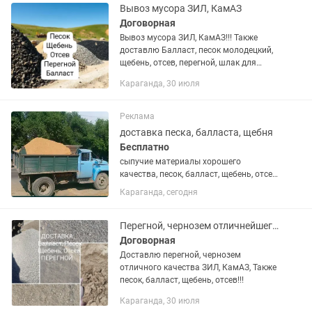
и Ночи!
Вывоз мусора ЗИЛ, КамАЗ
Договорная
Вывоз мусора ЗИЛ, КамАЗ!!! Также
доставлю Балласт, песок молодецкий,
щебень, отсев, перегной, шлак для
заливки стен, уголь любой марки
Караганда, 30 июля
которая имеется в Караганде!!!
Реклама
доставка песка, балласта, щебня
Бесплатно
сыпучие материалы хорошего
качества, песок, балласт, щебень, отсев
с доставкой ЗИЛ до 6тонн
Караганда, сегодня
Перегной, чернозем отличнейшего качества доставлю точно в срок
Договорная
Доставлю перегной, чернозем
отличного качества ЗИЛ, КамАЗ, Также
песок, балласт, щебень, отсев!!!
Караганда, 30 июля