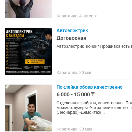
Караганда, 4 августа
Автоэлектрик
Договорная
Автоэлектрик Тюнинг Прошивка есть 
Караганда, 30 мая
Поклейка обоев качественно
6 000 - 15 000 ₸
Отделочные работы, качественно: -Пок
мрамор, лузеры -Устранение желтых пятен на потолк
(Леонардо) -Демонтаж...
Караганда, 30 мая