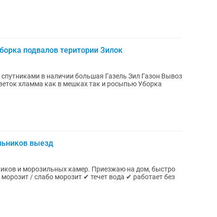
Уборка подвалов територии Зилок
путниками в наличии большая Газель Зил Газон Вывоз
веток хламма как в мешках так и росыпью Уборка
льников выезд
иков и морозильных камер. Приезжаю на дом, быстро
морозит / слабо морозит ✔ течет вода ✔ работает без