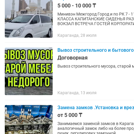
5 000 - 10 000 ₸
Минивэн Межгород Город и по РК 7 - 11 полноценных посадочных мест МАШИНА БИЗНЕС
КЛАССА КАПИТАНСКИЕ СИДЕНЬЯ РАЗВОЗКА ПЕРСОНАЛА ВСРТЕЧА С АЭРОПОРТА И ЖД
ВОКЗАЛ ВСТРЕЧА ГОСТ
Караганда, 28 июля
Вывоз строительного и бытового 
Договорная
Вывоз строительного мусора, старой м
Караганда, 13 июля
Замена замков .Установка и вре
от 5 000 ₸
Занимаемся заменой замков в Караган
аналогичный замок либо на более про
ручек, регулировку замочной...