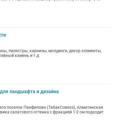
сти
ны, пилястры, карнизы, молдинги, декор элементы,
тивный камень и т.д
для ландшафта и дизайна
оз поселок Панфилово (ТабакСовхоз), Алматинская