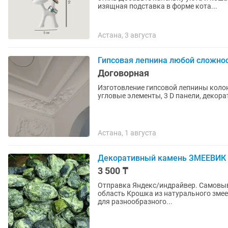
изящная подставка в форме кота...
Астана, 3 августа
Гипсовая лепнина любой сложно
Договорная
Изготовление гипсовой лепнины колон
угловые элементы, 3 D панели, декора
Астана, 1 августа
Декоративный камень ЗМЕЕВИК 
3 500 ₸
Отправка Яндекс/индрайвер. Самовыв
область Крошка из натурального змеевика салатового оттенка с фракцией 1-2 см подходит
для разнообразного...