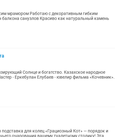
с декоративным гибким
асиво как натуральный камень
та
олнце и богатство. Казахское народное
чьего очарования вашему туалетному столику! Эта