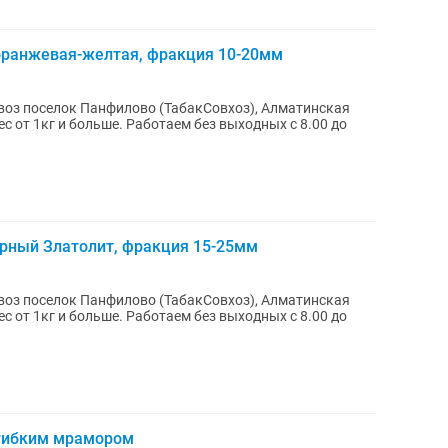
оранжевая-желтая, фракция 10-20мм
оз поселок Панфилово (ТабакСовхоз), Алматинская
рный Златолит, фракция 15-25мм
оз поселок Панфилово (ТабакСовхоз), Алматинская
 гибким мрамором