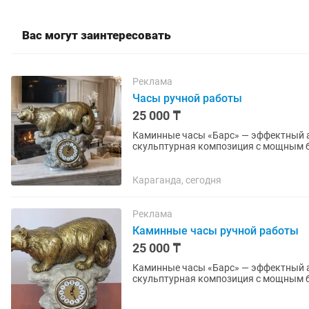
Вас могут заинтересовать
Реклама
Часы ручной работы
25 000 ₸
Каминные часы «Барс» — эффектный акцент 
скульптурная композиция с мощным б
станет выразительным центром вашего
Караганда, сегодня
Реклама
Каминные часы ручной работы
25 000 ₸
Каминные часы «Барс» — эффектный акцент 
скульптурная композиция с мощным б
станет выразительным центром вашего