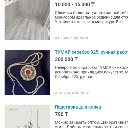
10 000 - 15 000 ₸
Обшивка балкона туалета ванной гибким мрамором Работаю 
мрамором идеальное решение для стен балкона санузлов Кр
Устойчив к влаге и температуре Без...
Атырау, 4 августа
ТУМАР серебро 925, ручная рабо
300 000 ₸
Невероятной красоты ТУМАР, символизирующий С
декоративно-прикладное искусство. Мастер - Еркебулан Елубаев - ювелир фильма «Кочевник».
Серебро 925, ручная...
Алматы, 4 августа
Подставка для колец
790 ₸
Можно заказать оптом. Декоративная подставка для колец «Грациозный Кот» — порядок и
стиль Добавьте капельку уюта и коша