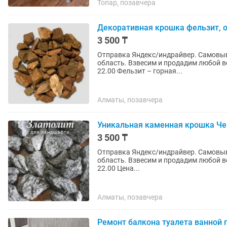
Топар, позавчера
Декоративная крошка фельзит, 
3 500 ₸
Отправка Яндекс/индрайвер. Самовыв
область. Взвесим и продадим любой вес от 1кг и больше. Работаем без выходных с 8.00 до
22.00 Фельзит – горная...
Алматы, позавчера
Уникальная каменная крошка Че
3 500 ₸
Отправка Яндекс/индрайвер. Самовыв
область. Взвесим и продадим любой вес от 1кг и больше. Работаем без выходных с 8.00 до
22.00 Цена...
Алматы, позавчера
Ремонт балкона туалета ванной