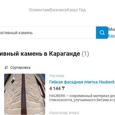
Клиентам
Бизнесу
Kaspi Гид
Мой
Кар
тивный камень в Караганде
(1)
Сортировка
Реклама
Гибкая фасадная плитка Hauberk
4 144 ₸
HAUBERK – современный материал для
стеклохолста, улучшенного битума и 
отличается повышенной герметичность
Караганда, вчера