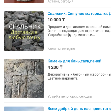
Астана, сегодня
Скальник. Сыпучие материалы. 
10 000 ₸
Продаем и доставляем скальный камен
Отлично подходит для строительства, ландшаф
Устройство фундаментов и...
Алматы, сегодня
Камень для бань,саун,печей
4 200 ₸
Декоративный бетонный жаропрочный ка
цветном варианте.
Усть-Каменогорск, сегодня
Всем добрый день вас приветст