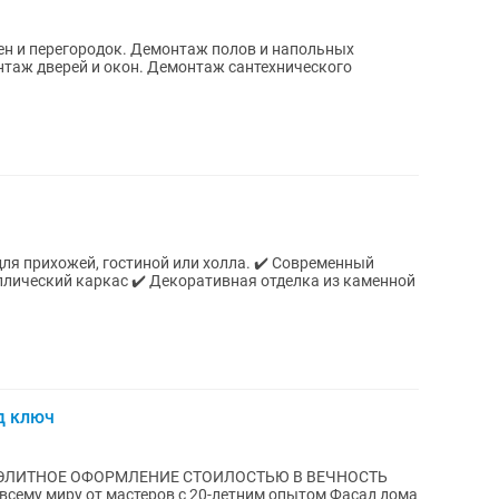
н и перегородок. Демонтаж полов и напольных
таж дверей и окон. Демонтаж сантехнического
.
жей, гостиной или холла. ✔️ Современный
лический каркас ✔️ Декоративная отделка из каменной
д ключ
 ЭЛИТНОЕ ОФОРМЛЕНИЕ СТОИЛОСТЬЮ В ВЕЧНОСТЬ
у миру от мастеров с 20-летним опытом Фасад дома