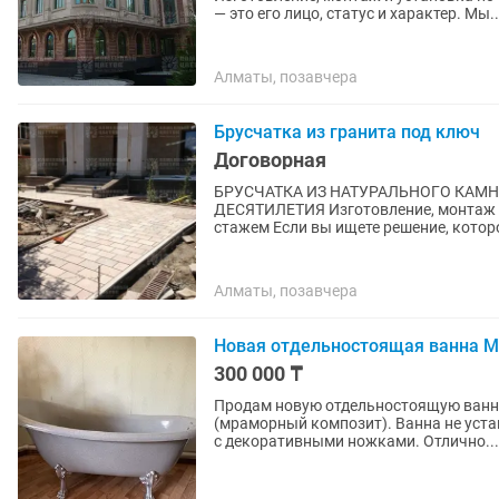
— это его лицо, статус и характер. Мы..
Алматы, позавчера
Брусчатка из гранита под ключ
Договорная
БРУСЧАТКА ИЗ НАТУРАЛЬНОГО КАМН
ДЕСЯТИЛЕТИЯ Изготовление, монтаж и
стажем Если вы ищете решение, котор
Алматы, позавчера
Новая отдельностоящая ванна M
300 000 ₸
Продам новую отдельностоящую ванну MARRBAXX. Материал —
(мраморный композит). Ванна не уст
с декоративными ножками. Отлично...