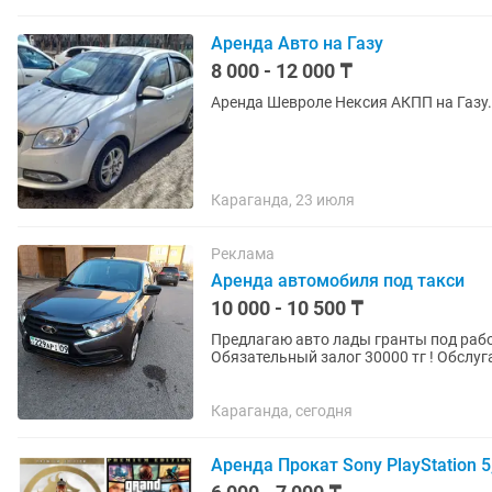
Аренда Авто на Газу
8 000 - 12 000 ₸
Аренда Шевроле Нексия АКПП на Газу. 
Караганда, 23 июля
Реклама
Аренда автомобиля под такси
10 000 - 10 500 ₸
Предлагаю авто лады гранты под работ
Обязательный залог 30000 тг ! Обслу
делает Компани! График работы...
Караганда, сегодня
Аренда Прокат Sony PlayStation 5,