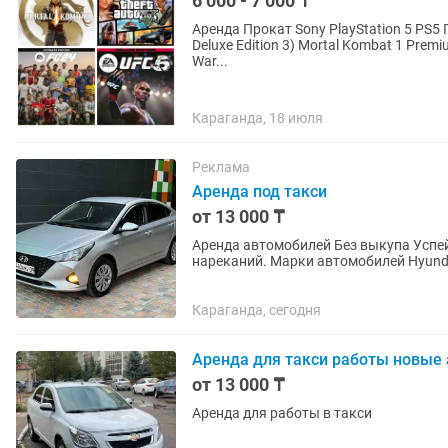
6 000 - 7 000 ₸
Аренда Прокат Sony PlayStation 5 PS5 П
Deluxe Edition 3) Mortal Kombat 1 Premiu
War...
Караганда, 18 июля
Реклама
Аренда под такси
от 13 000 ₸
Аренда автомобилей Без выкупа Успей
нареканий. Марки автомобилей Hyundai
АКПП (Белый ) Hyundai Accent...
Караганда, сегодня
Аренда для такси работы новые 
от 13 000 ₸
Аренда для работы в такси