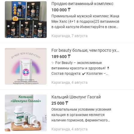
Продаю витаминный комплекс
100 000 ₸
Премиальный мужской комплекс Жаңа
Мен Хелс (4+1 в подарок)25 витаминов
в одной капсуле Инвестируйте в свое
здоровье и энергию с премиальным
Караганда, 7 августа
комплексом Жаңа Мен Хелс!
оригинальный...
For beauty больше, чем просто уход за кожей
189 600 ₸
✨ For Beauty – эксклюзивные
витамины красоты и здоровья! 💊
Состав продукта: ✔️ Коллаген –
поддерживает упругость кожи и
Караганда, 4 августа
замедляет процесс старения ✔️
Эластин – повышает эластичность
кожи ✔️...
Кальций Шенлунг Гаогай
25 000 ₸
Обязательным условием усвоения
кальция в организме является
наличие гормонов, ферментного
состава, баланса микроэлементов,
Караганда, 4 августа
Наличие витаминов А и D в