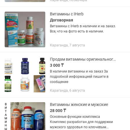
Караганда, позавчера
витаминный комплекс. Не хочу
одновременно смешивать разные...
Витамины с IHerb
Договорная
Витамины с iHerb в наличии и на заказ.
Все, что на фото есть в наличии.
Караганда, 7 августа
Продам витамины оригинального качества
3 000 ₸
В наличии витамины и на заказ За
подробной информацией пишите в
сообщение
Караганда, 6 августа
Витамины женские и мужские
28 000 ₸
Основные функции комплекса
Комплекс разработан для поддержки
мужского здоровья по ключевым