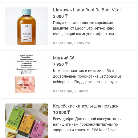
необходимом количестве, а также
здорового...
Шампунь Lador Root Re-Boot Vitalizing Shampoo Propolis Citron
3 000 ₸
Продаю оригинальные корейские
шампуни от Lador. Это интенсивно
очищающий шампунь с эффектом
детокса. Благодаря салициловой
Караганда, 1 августа
кислоте и ментолу он глубоко очищает
поры, надолго сохраняет свежесть у...
Магний Б6
7 950 ₸
Комплекс магния и витамина B6 с
добавлением пробиотика Lactobacillus
acidophilus. Поддерживает нервную
систему, способствует снижению
Караганда, 31 июля
утомляемости и восполняет дефицит
магния. Удобная форма саше для...
Корейские капсулы для похудения для снижения веса фито капсулы
10 000 ₸
Всем добра! Для полной консультации
напишите нам проконсультируем по
здоровью и красоте ! ### Корейские
капсулы для похудения представляют