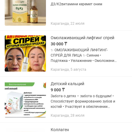
Д3/К2витамини керемет оним
Караганда, 22 июля
Омолаживающий лифтинг спрей
30 000 ₸
✨ ОМОЛАЖИВАЮЩИЙ ЛИФТИНГ-
СПРЕЙ ДЛЯ ЛИЦА ✨ Сияние •
Подтяжка • Увлажнение • Омоложение
Хотите, чтобы кожа выглядела моложе,
Караганда, 5 августа
свежее и ухоженнее уже через
несколько дней? Попробуйте
омолаживающий...
Детский кальций
9 000 ₸
Забота о детях – забота о будущем! •
Способствует формированию зубов и
костей • Участвует в обеспечении
роста организма • Препятствует
Караганда, 28 июля
возникновению рахита • Предупредить
нервно-мышечную...
Коллаген