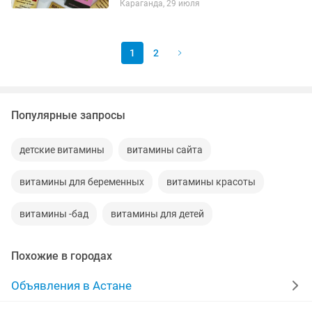
Караганда, 29 июля
собой биологически активные добавки,
разработанные для...
1
2
Популярные запросы
детские витамины
витамины сайта
витамины для беременных
витамины красоты
витамины -бад
витамины для детей
Похожие в городах
Объявления в Астане