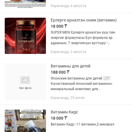
направлениям: Сердце и давление:
Караганда, 4 августа
витамины группы B, фолиевая кислота,
витамин D и магний. Иммунитет:...
Ерлерге арналган оним (витамин)
18 000 ₸
SUPER MEN Ерлерге арналган куш пен
энергия формуласы Бул формула ер
адамнын: 7 энергиясын арттыру •
либидосын кушейту потенциясын
Караганда, 3 августа
жаксарту тестостерон балансын
калыпка келтіреди
Витамины для детей
188 000 ₸
Японские витамины для детей 🇯🇵
Качественный японский витаминно-
минеральный комплекс для
ежедневной поддержки растущего
Караганда, 29 июля
организма. ✅ Помогает восполнить
дефицит витаминов и минералов. ✅...
Витамин Кидс
18 000 ₸
Витамин Кидс -11 витамин,3 минерал