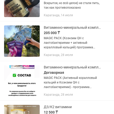
Вскрытое, но всё целое) не стали пить,
так как противопоказано
Караганда, 14 июля
Витаминно-минеральный комплекс magic pack
205 000 ₸
MAGIC PACK (Коэнзим QH с
лактобактериями + активный
коралловый кальций) программа
оздоровления рассчитанная на шесть
Караганда, 28 июля
месяцев здоровой жизни. Комплекс
укрепляет иммунитет, дает энергию,
способствует...
Витаминно-минеральный комплекс Magic pack
Договорная
MAGIC PACK (Активный коралловый
кальций и Коэнзим QH с
лактобактериями) - программа
оздоровления рассчитанная на 6
Караганда, 28 июля
месяцев здоровой жизни. Комплекс
укрепляет иммунитет, дает энергию,
способствует...
Д3/К2 витамини
12 500 ₸