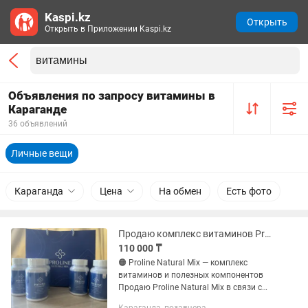
Kaspi.kz
Открыть
Открыть в Приложении Kaspi.kz
Объявления по запросу витамины в
Караганде
36 объявлений
Личные вещи
Караганда
Цена
На обмен
Есть фото
Продаю комплекс витаминов Proline Natural Mix
110 000 ₸
🟠 Proline Natural Mix — комплекс
витаминов и полезных компонентов
Продаю Proline Natural Mix в связи с
тем, что начал принимать другой