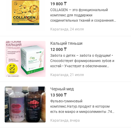
19 800 ₸
COLLAGEN — это функциональный
комплекс для поддержки
соединительных тканей и сохранения
молодости кожи. Формула сочетает
Караганда, 24 июля
высокую дозировку гидролизованных
коллагеновых пептидов (9350 мг в
порции) с...
Кальций тяньши
12 000 ₸
Забота о детях – забота о будущем! •
Способствует формированию зубов и
костей • Участвует в обеспечении
роста организма • Препятствует
Караганда, 21 июля
возникновению рахита • Предупредить
нервно-мышечную...
Черный мед
13 500 ₸
Фульво-гуминовый
комплекс.Натур.продукт в котором
есть все макро и микроэлементы .74
орг.минерала 10 витаминов 18
Караганда, вчера
аминокислот.