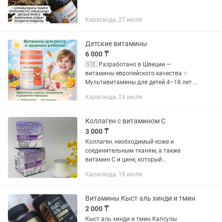
Караганда, 27 июля
Детские витамины
6 000 ₸
🇸🇪 Разработано в Швеции —
витамины европейского качества ✨
Мультивитамины для детей 4–18 лет —
поддержка роста, иммунитета и
Караганда, 24 июля
умственного развития. Йод — для
роста, кальций + витамин D — для
крепких...
Коллаген с витамином С
3 000 ₸
Коллаген, необходимый коже и
соединительным тканям, а также
витамин С и цинк, который
способствует его лучшему усвоению.
Караганда, 18 июля
Коллаген - строительное волокно,
формирующее все соединительные
ткани: ткани...
Витамины Кыст аль хинди и тмин
2 000 ₸
Кыст аль хинди и тмин Капсулы