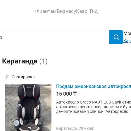
Клиентам
Бизнесу
Kaspi Гид
Мой
Кар
в Караганде
(1)
Сортировка
Продам американское автокресло
15 000 ₸
Автокресло Graco NAUTILUS Gavit отно
автокресло легко превращается в бусте
демонтирования спинки. Автокресло..
Караганда, 29 июля