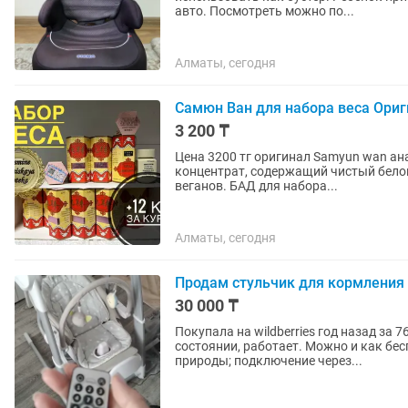
авто. Посмотреть можно по...
Алматы, сегодня
Самюн Ван для набора веса Ориг
3 200 ₸
Цена 3200 тг оригинал Samyun wan анаболик (бустер тестостерона) на растительной основе,
концентрат, содержащий чистый белок
веганов. БАД для набора...
Алматы, сегодня
Продам стульчик для кормления /
30 000 ₸
Покупала на wildberries год назад за 7
состоянии, работает. Можно и как бе
природы; подключение через...