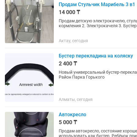
Продам Стульчик Марибель 3 в1
14 000 ₸
Продам детскую электрокачелю, стуль
кормления 2. Электрокачеля 3. Бустер для сидения Все целое, чистое, в полной комплектации,
все работает.
Актау, сегодня
Бустер перекладина на коляску
2 400 ₸
Новый универсальный бустер-перекладина 
Район Парка Горького
Алматы, сегодня
Автокресло
5 000 ₸
Продам автокресло, состояние хорошее. Подходит от 7 до 12 лет. Можно снять спи
использовать как бустер. Ребёнок пристегивается в кресле обычным ремнем безопасности