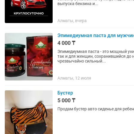
выпуска бензина и...
Алматы, вчера
Эпимедиумная паста для мужчин
4 000 ₸
Эпимедиумная паста - это мощный ун
так и для женщин, сохранившийся до 
чрезвычайно сильный...
Алматы, 12 июля
Бустер
5 000 ₸
Продам бустер авто сиденье для ребен