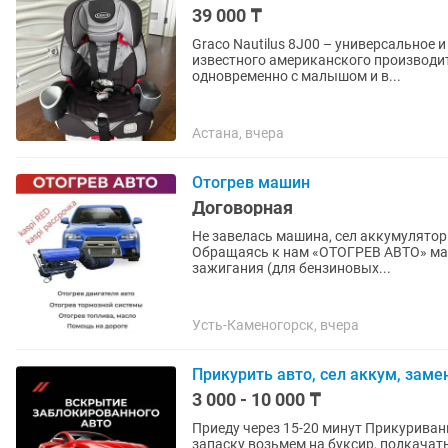
39 000 ₸
Graco Nautilus 8J00 – универсальное 
известного американского производи
одновременно с малышом и в...
Астана, вчера
Отогрев машин
Договорная
Не завелась машина, сел аккумулятор
Обращаясь к нам «ОТОГРЕВ АВТО» мас
зажигания (для бензиновых...
Усть-Каменогорск, вчера
Прикурить авто, сел аккум, зам
3 000 - 10 000 ₸
Приеду через 15-20 минут Прикуриван
запаску возьмем на буксир, подкачать шину, доставка бензина, или диз.топлива, откачка,