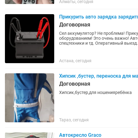
Алматы, сегодня
Прикурить авто зарядка зарядит
Договорная
Сел аккумулятор? Не проблема! Прикурить ваш автомобиль мощным профессиональным
оборудованием! Это очень важно! Авто бустер (МАШКА) 12/24 вольт. Камаз, фуры,
спецтехники и тд. Оперативный выезд.
Астана, сегодня
Хипсик ,бустер, переноска для 
Договорная
Хипсик,бустер,для ношенияребёнка
Тараз, сегодня
Автокресло Graco