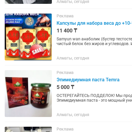
Алматы, сегодня
Реклама
Капсулы для набора веса до +10-
11 400 ₸
Samyun wan анаболик (бустер тестост
чистый белок без жиров и углеводов.
это быстрый рост мышц...
Алматы, сегодня
Реклама
Эпимедиумная паста Temra
5 000 ₸
ОСТЕРЕГАЙТЕСЬ ПОДДЕЛОК! Мы прод
Эпимедиумная паста - это мощный ун
так и для женщин, сохранившийся до н
Алматы, сегодня
Реклама