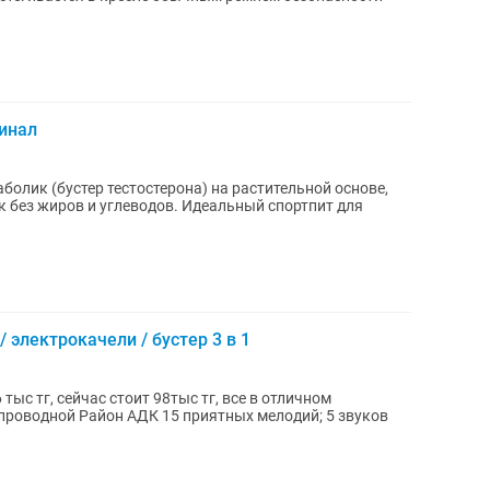
инал
 без жиров и углеводов. Идеальный спортпит для
 электрокачели / бустер 3 в 1
6 тыс тг, сейчас стоит 98тыс тг, все в отличном
спроводной Район АДК 15 приятных мелодий; 5 звуков