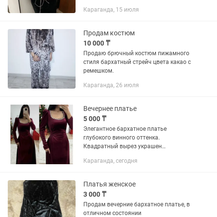
доставка по всему Казахстану. По всем
Караганда, 15 июля
вопросам пишите.
Продам костюм
10 000 ₸
Продаю брючный костюм пижамного
стиля бархатный стрейч цвета какао с
ремешком.
Караганда, 26 июля
Вечернее платье
5 000 ₸
Элегантное бархатное платье
глубокого винного оттенка.
Квадратный вырез украшен
мерцающим декором, который красиво
Караганда, сегодня
подчеркивает шею и ключицы. •
Бархат - мягкий, плотный, благородный
• Длина миди,...
Платья женское
3 000 ₸
Продам вечерние бархатное платье, в
отличном состоянии