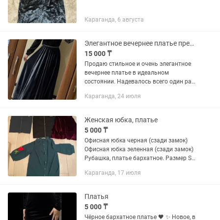
Караганда, 6 августа
Элегантное вечернее платье премиум качества
15 000 ₸
Продаю стильное и очень элегантное
вечернее платье в идеальном
состоянии. Надевалось всего один раз.
Платье выглядит дорого и эффектно:
Караганда, 24 июля
бархатная юбка красиво струится,
верх с изящным узором придает...
Женская юбка, платье
5 000 ₸
Офисная юбка черная (сзади замок)
Офисная юбка зеленная (сзади замок)
Рубашка, платье бархатное. Размер S-
M
Караганда, 17 июля
Платья
5 000 ₸
Чёрное бархатное платье 🖤 ✨ Новое, в