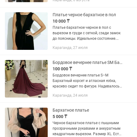
Караганда, 6 августа
Платье черное бархатное в пол
10 000 ₸
Платье бархатное черное в пол с
вырезом в груди с сеткой, сзади замок
до поясницы. Идеальное состояние.
Сексуальное вечернее платье
Караганда, 27 июля
Бордовое вечернее платье SM Бархатный корсет и атласная юбка, к
100 000 ₸
Бордовое вечернее платье S–M
Бархатный корсет и атласная юбка,
красиво сидит по фигуре. Надевалось
1 раз. Подойдет для выпускного,
Караганда, 24 июля
фотосессий и торжественных
мероприятий. Состояние отличное.
Бархатное платье
5 000 ₸
Черное бархатное платье с пышными
прозрачными рукавами и аккуратным
квадратным вырезом. Размер XL. Есть