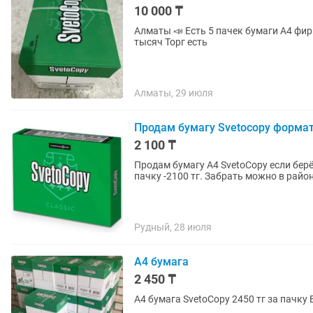
10 000 ₸
Алматы 📣 Есть 5 пачек бумаги А4 фир
тысяч Торг есть
Алматы, 29 июля
Продам бумагу Svetocopy форма
2 100 ₸
Продам бумагу А4 SvetoCopy если берёт
пачку -2100 тг. Забрать можно в рай
Рудный, 28 июля
А4 бумага
2 450 ₸
А4 бумага SvetoCopy 2450 тг за пачку