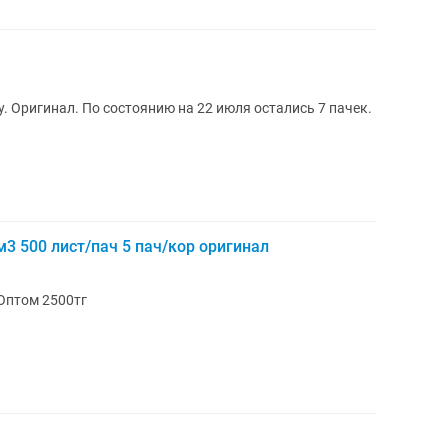
Офисная бумага формата А4 SvetoCopy. Оригинал. По состоянию на 22 июля остались 7 пачек.
/м3 500 лист/пач 5 пач/кор оригинал
у 2800тг Оптом 2500тг