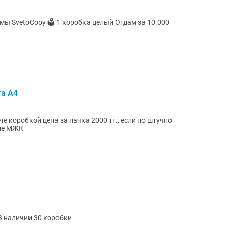
мы SvetoCopy 🗳️ 1 коробка целый Отдам за 10.000
та А4
е коробкой цена за пачка 2000 тг., если по штучно
оне МЖК
 В наличии 30 коробки