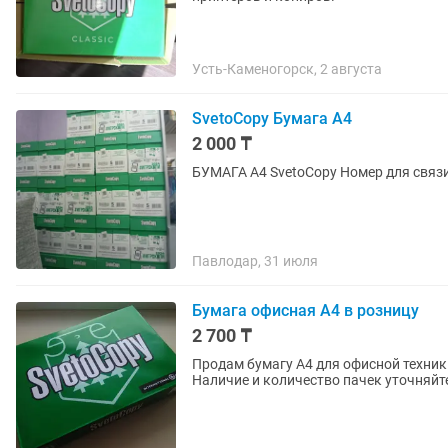
Усть-Каменогорск, 2 августа
SvetoCopy Бумага А4
2 000 ₸
БУМАГА А4 SvetoCopy Номер для связ
Павлодар, 31 июля
Бумага офисная А4 в розницу
2 700 ₸
Продам бумагу А4 для офисной техники
Наличие и количество пачек уточняйте