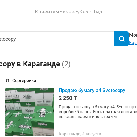
Клиентам
Бизнесу
Kaspi Гид
Мой
Кар
ocopy в Караганде
(2)
Сортировка
Продаю бумагу а4 Svetocopy
2 250 ₸
Продаю офисную бумагу а4 ,Svetocopy.
коробке 5 пачек.Есть платная доставк
выкладываем в инстаграмм.
Караганда, 4 августа