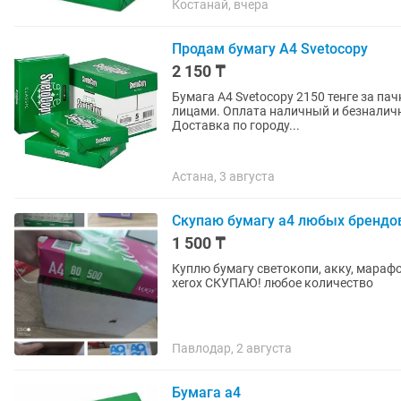
Костанай, вчера
Продам бумагу А4 Svetocopy
2 150 ₸
Бумага А4 Svetocopy 2150 тенге за па
лицами. Оплата наличный и безнали
Доставка по городу...
Астана, 3 августа
Скупаю бумагу а4 любых брендо
1 500 ₸
Куплю бумагу светокопи, акку, марафон стандарт, 
xerox СКУПАЮ! любое количество
Павлодар, 2 августа
Бумага а4