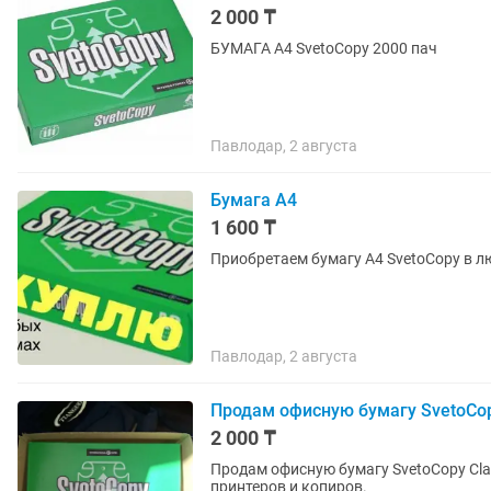
2 000 ₸
БУМАГА А4 SvetoCopy 2000 пач
Павлодар, 2 августа
Бумага А4
1 600 ₸
Приобретаем бумагу А4 SvetoCopy в лю
Павлодар, 2 августа
Продам офисную бумагу SvetoCopy
2 000 ₸
Продам офисную бумагу SvetoCopy Clas
принтеров и копиров.