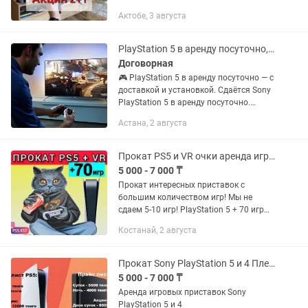
обновленные) Дополнительные
Актобе, 3 августа
джойстики +1000тг/шт Сити, жилянка,
заречный,...
PlayStation 5 в аренду посуточно, помесячно с доставкой и установкой
Договорная
🎮 PlayStation 5 в аренду посуточно — с
доставкой и установкой. Сдаётся Sony
PlayStation 5 в аренду посуточно.
Идеально для: • вечеринок • отдыха с
Астана, 2 августа
друзьями • семейных вечеров •
турниров • детей и...
Прокат PS5 и VR очки аренда игры сони джойстик fc26 пс4 пс5 pa4 PlayStation
5 000 - 7 000 ₸
Прокат интересных приставок с
большим количеством игр! Мы не
сдаем 5-10 игр! PlayStation 5 + 70 игр
PlayStation 4 + 25 игр VR очки + 150 игр
Костанай, 2 августа
Виртуальная реальность Meta Quest 3
+ удобное крепление...
Прокат Sony PlayStation 5 и 4 Плейстейшен
5 000 - 7 000 ₸
Аренда игровых приставок Sony
PlayStation 5 и 4