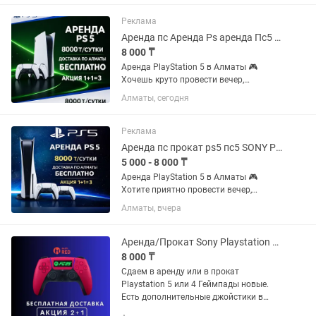
аренду PlayStation 5 — удобно, быстро
и с большим выбором игр ✨
Реклама
Стоимость...
Аренда пс Аренда Ps аренда Пс5 аренда ps5 аренда ps 5 аренда PlayStation
8 000 ₸
Аренда PlayStation 5 в Алматы 🎮
Хочешь круто провести вечер,
устроить игровой марафон или
Алматы, сегодня
порадовать друзей на мероприятии?
Арендуй PlayStation 5 у нас — быстро,
удобно и с большим выбором игр!...
Реклама
Аренда пс прокат ps5 пс5 SONY PlayStation сони плейстейшн на дом
5 000 - 8 000 ₸
Аренда PlayStation 5 в Алматы 🎮
Хотите приятно провести вечер,
устроить игровой марафон или
Алматы, вчера
порадовать гостей? Предлагаем
аренду PlayStation 5 — удобно, быстро
и с большим выбором игр ✨
Аренда/Прокат Sony Playstation 5/4
Стоимость...
8 000 ₸
Сдаем в аренду или в прокат
Playstation 5 или 4 Геймпады новые.
Есть дополнительные джойстики в
аренду Комплект приставки: PS5/PS4 +