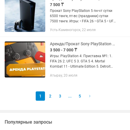
7 500 ₸
Прокат Sony PlayStation 5 пн-чт сутки
6500 тенге, пт-вс (праздники) сутки
7500 тенге. Игры: • FIFA 26 • GTA 5 • UFC
5 • Mortal Kombat 1 • Uncharted.
Усть-Каменогорск, 22 июля
Наследие Воров. • Call of Duty MW 2 •
Forza...
Аренда/Прокат Sony PlayStation 4 и 5 (PS4/ПС4/PS5/ПС5)
3 500 - 7 000 ₸
Игры: PlayStation 4: Приставка №1: 1.
FIFA 26 2. UFC 5 3. GTA 5 4. Mortal
Kombat 11 - Ultimate Edition 5. Detroit
Become Human 6. TEKKEN 7 - Rematch
Атырау, 20 июля
Edition 7. NARUTO SHIPPUDEN: Ultimate
Ninja...
1
2
3
...
5
Популярные запросы