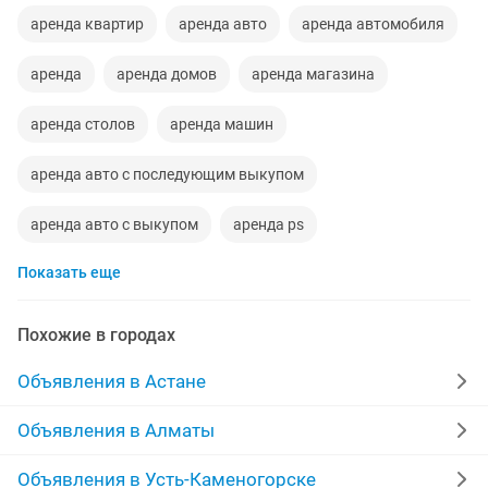
аренда квартир
аренда авто
аренда автомобиля
аренда
аренда домов
аренда магазина
аренда столов
аренда машин
аренда авто с последующим выкупом
аренда авто с выкупом
аренда ps
Показать еще
аренда микроавтобуса
аренда пылесоса
аренда генератора
аренда инструментов
Похожие в городах
леса аренда
аренда автокрана
аренда крана
Объявления в Астане
аренда палатки
аренда караоке
аренда газели
Объявления в Алматы
аренда лимузина
аренда аппарата
Объявления в Усть-Каменогорске