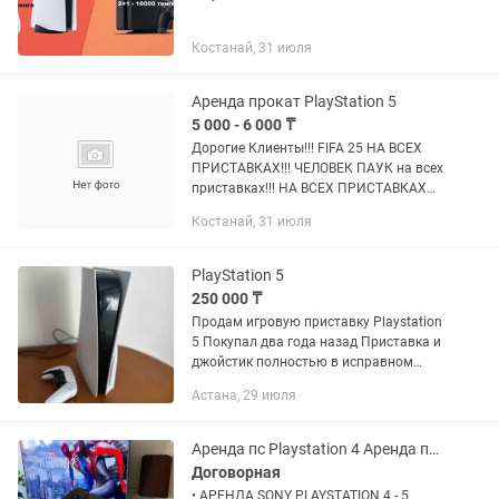
Костанай, 31 июля
Аренда прокат PlayStation 5
5 000 - 6 000 ₸
Дорогие Клиенты!!! FIFA 25 НА ВСЕХ
ПРИСТАВКАХ!!! ЧЕЛОВЕК ПАУК на всех
приставках!!! НА ВСЕХ ПРИСТАВКАХ
МОЖНО ИГРАТЬ В ИНТЕРНЕТЕ!!! Рады
Костанай, 31 июля
предложить вам в аренду приставки
Sony PlayStation 5 и 4....
PlayStation 5
250 000 ₸
Продам игровую приставку Playstation
5 Покупал два года назад Приставка и
джойстик полностью в исправном
состоянии Не вскрывалась и на
Астана, 29 июля
ремонте не была, все пломбы на месте
Пользовался исключительно...
Аренда пс Playstation 4 Аренда пс5 Playstation 5 прокат джойстик
Договорная
• АРЕНДА SONY PLAYSTATION 4 - 5