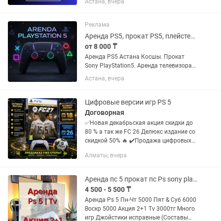
Астана, вчера
2 джойстика. Акционные цены для
постоянных клиентов Цены для...
Реклама
Аренда PS5, прокат PS5, плейстейшн 5 аренда, аренда телевизора, TV, тв
от 8 000 ₸
Аренда PS5 Астана Косшы. Прокат
Sony PlayStation5. Аренда телевизора
TV. Аренда телика, прокат телика.
Астана, вчера
ДОСТАВКА 24/7! 🔥 АРЕНДА PS5,
телевизора TV в Астане, Косшы и
Лесной поляне! Работаем 24/7! 🚚...
Цифровые версии игр PS 5
Договорная
✅Новая декабрьская акция скидки до
80 % а так же FC 26 Делюкс издание со
скидкой 50% 🔥 ✔️Продажа цифровых
версий игр,создание аккаунтов+бонус
Алматы, вчера
подписка пс плюс экстра на месяц!
✔️Пополнение баланса...
Аренда пс 5 прокат пс Ps sony playstation 5
4 500 - 5 500 ₸
Аренда Ps 5 Пн-Чт 5000 Пят & Суб 6000
Воскр 5000 Акция 2+1 Tv 3000тг Много
игр Джойстики исправные (Составы