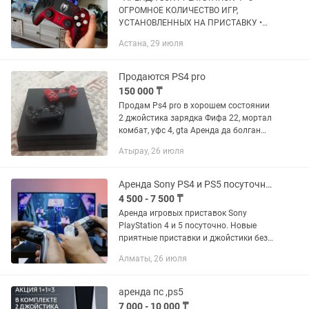
ОГРОМНОЕ КОЛИЧЕСТВО ИГР,
УСТАНОВЛЕННЫХ НА ПРИСТАВКУ •
ДЛЯ ЛЮБОГО ВОЗРАСТА И КОМПАНИИ
Астана, 29 июля
КОНТРОЛЛЕРЫ в отличном состоянии!
• Эксклюзивные акции • GOD OF WAR...
Продаются PS4 pro
150 000 ₸
Продам Ps4 pro в хорошем состоянии
2 джойстика зарядка Фифа 22, мортал
комбат, уфс 4, gta Аренда да болган
жок.
Атырау, 26 июля
Аренда Sony PS4 и PS5 посуточно. Новые приставки, хороший сервис!
4 500 - 7 500 ₸
Аренда игровых приставок Sony
PlayStation 4 и 5 посуточно. Новые
приятные приставки и джойстики без
глюков и проблем. Доставка
Алматы, 26 июля
включена. Чем больше берешь - тем
выгоднее!
аренда пс ,ps5
7 000 - 10 000 ₸