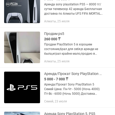
Аренда sony playstation PS5 — 8000 тг/
сутки телевизор 42 аренда Бесплатная
доставка по Алматы UFS FIFA MORTAL
GTA TEKKEN
Алматы, 25 июля
Продам ps5
260 000 ₸
Продам PlayStation 5 в хорошем
состояние,брал для себя,в аренде не
была,играл крайне мало,продаю в
связи с ненадобностью,возможен не
Алматы, 25 июля
большой торг
Аренда/Прокат Sony PlayStation 5 Семей PS5 PS ПС ПС5
5 000 - 7 000 ₸
Аренда/Прокат Sony PlayStation 5
Семей Цена: Пн-Чт - 5000 (Ночь 4000)
Пт-Вс - 6000 (Ночь 5000) Доставка
отдельно Игры pac номер 1 FIFA самая
Семей, 23 июля
новая всегда UFC 5 GTA 5 Spider man 2,
Одни из нас...
Аренда Sony PlayStation 5, PS5