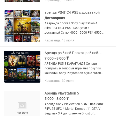
Караганда, 18 июля
GTA 5 Premium Edition 5) Injustice 2 6)
God Of War...
аренда PS4ПС4 PS5 с доставкой
Договорная
Аааренда прокат Sony playStation 4
Slim PS4 ПС4 PS5 ПС5 Сутки с
доставкой Сутки 4000 - 5000 PS4 6500-
7500 PS 5 MORTAL KOMBAT 1/ 11 U 2
Караганда, 13 июля
игрока - UFC 3 UFC 4 UFC5 2 игрока -
FIFA 26 2-4 игрока - RDR 2...
Аренда ps 5 пс5 Прокат ps5 пс5. Fifa 26 GTA5 UFC6 Mortal Kombat.
7 000 - 8 000 ₸
АРЕНДА PS5 В КАРАГАНДЕ Хочешь
поиграть в топовые игры без покупки
консоли? Sony PlayStation 5 уже готова
— бери и наслаждайся. Идеально для
Караганда, 30 июля
отдыха, вечеринок и игр с друзьями. В...
Аренда Playstation 5
5 000 - 8 000 ₸
Аренда Sony Playstation 5 🎮 В наличии:
FIFA 25 UFC 4 Mortal Kombat 11 GTA V
Ведьмак 3 + дополнение Ghost of