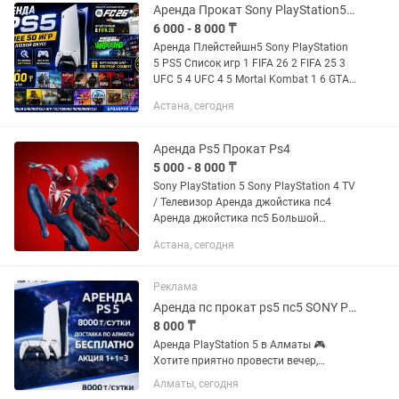
удобно и с большим выбором игр!...
Аренда Прокат Sony PlayStation5 Пс5
6 000 - 8 000 ₸
Аренда Плейстейшн5 Sony PlayStation
5 PS5 Список игр 1 FIFA 26 2 FIFA 25 3
UFC 5 4 UFC 4 5 Mortal Kombat 1 6 GTA
V 7 NBA 2K25 8 NHL 25 9 A way out 10
Астана, сегодня
Astro Playroom 11 Assassins Valhalla
12...
Аренда Ps5 Прокат Ps4
5 000 - 8 000 ₸
Sony PlayStation 5 Sony PlayStation 4 TV
/ Телевизор Аренда джойстика пс4
Аренда джойстика пс5 Большой
ассортимент игр! Для аренды
Астана, сегодня
Приставок - залог: удостоверение - при
заказе на сутки после...
Реклама
Аренда пс прокат ps5 пс5 SONY PlayStation сони плейстейшн на дом
8 000 ₸
Аренда PlayStation 5 в Алматы 🎮
Хотите приятно провести вечер,
устроить игровой марафон или
Алматы, сегодня
порадовать гостей? Предлагаем