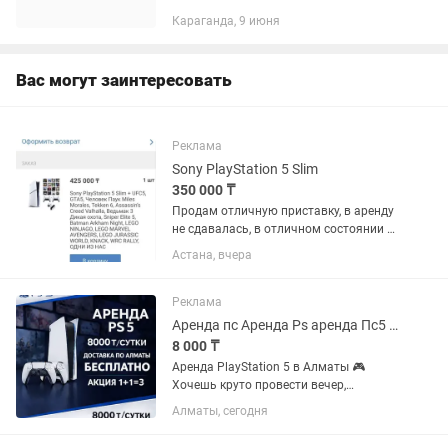
Tsushima ( Призрак Цусимы ) A Way Out
Караганда, 9 июня
Assassin’s Creed Mirage Metro Exodus +...
Вас могут заинтересовать
Реклама
Sony PlayStation 5 Slim
350 000 ₸
Продам отличную приставку, в аренду
не сдавалась, в отличном состоянии не
вскрывалась есть гарантия еще на
Астана, вчера
приставку!
Реклама
Аренда пс Аренда Ps аренда Пс5 аренда ps5 аренда ps 5 аренда PlayStation
8 000 ₸
Аренда PlayStation 5 в Алматы 🎮
Хочешь круто провести вечер,
устроить игровой марафон или
Алматы, сегодня
порадовать друзей на мероприятии?
Арендуй PlayStation 5 у нас — быстро,