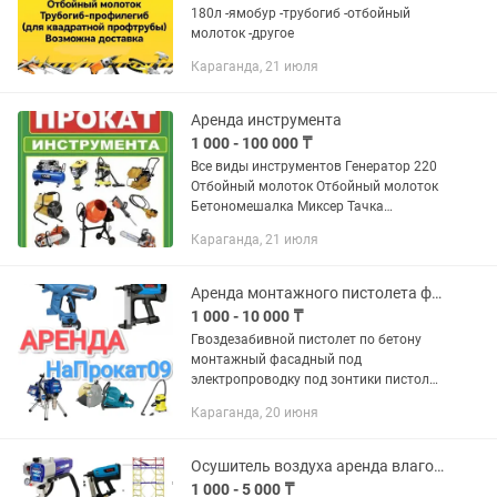
180л -ямобур -трубогиб -отбойный
молоток -другое
Караганда, 21 июля
Аренда инструмента
1 000 - 100 000 ₸
Все виды инструментов Генератор 220
Отбойный молоток Отбойный молоток
Бетономешалка Миксер Тачка
Перфораторы
Караганда, 21 июля
Аренда монтажного пистолета фасадный пистолет под зонты прокат углорез
1 000 - 10 000 ₸
Гвоздезабивной пистолет по бетону
монтажный фасадный под
электропроводку под зонтики пистолет
Внимание! Акция! При аренде на 4
Караганда, 20 июня
дня+1 день бесплатно! АРЕНДА
ПРОКАТ ИНСТРУМЕНТОВ И
ОБОРУДОВАНИЯ в...
Осушитель воздуха аренда влагопоглотитель прокат пароочиститель пылесос
1 000 - 5 000 ₸