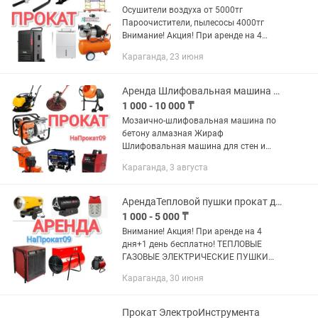
Осушители воздуха от 5000тг
Пароочистители, пылесосы 4000тг
Внимание! Акция! При аренде на 4
дня+1 день бесплатно! АРЕНДА
Караганда, 23 июня
ПРОКАТ ИНСТРУМЕНТОВ И
ОБОРУДОВАНИЯ в КАРАГАНДЕ
Алмазное бурение...
Аренда Шлифовальная машина для бетонных полов мозаично шлифовальная прокат
1 000 - 10 000 ₸
Мозаично-шлифовальная машина по
бетону алмазная Жираф
Шлифовальная машина для стен и
потолка Эксцентриковая
Караганда, 3 августа
шлифовальная машина
Полировальная машинка Внимание!
Акция! При аренде на 4 дня+1 день...
АрендаТепловой пушки прокат дизельная газовая калорифер обогреватель прокат
1 000 - 5 000 ₸
Внимание! Акция! При аренде на 4
дня+1 день бесплатно! ТЕПЛОВЫЕ
ГАЗОВЫЕ ЭЛЕКТРИЧЕСКИЕ ПУШКИ
ГОРЕЛКИ ОБОГРЕВАТЕЛИ Газовая
Караганда, 30 июня
пушка в комплекте с балоном 3500тг
Газовая горелка Дизельные пушки...
Прокат ЭлектроИнструмента