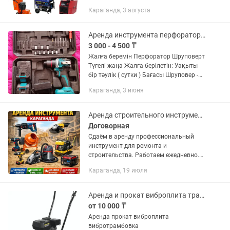
ОБОРУДОВАНИЯ в КАРАГАНДЕ
Караганда, 3 августа
Алмазное бурение станок
Безвоздушный краскопульт oxyprop
аппарат Бензопила...
Аренда инструмента перфоратора и шуруповерта
3 000 - 4 500 ₸
Жалға беремін Перфоратор Шруповерт
Түгелі жаңа Жалға берілетін: Уақыты
бір тәулік ( сутки ) Бағасы Шруповер -
3000 тг Перфоратор - 3000 тг Екеуін
Караганда, 3 июня
бірге алғанда - 4500 тг Доставкасын
өздеріңіз...
Аренда строительного инструмента Караганда Доставка
Договорная
Сдаём в аренду профессиональный
инструмент для ремонта и
строительства. Работаем ежедневно.
Возможна доставка по городу. В
Караганда, 19 июля
наличии: ✅ Перфораторы ✅ Болгарки
180–230 мм ✅ Шуруповёрты ✅
Бетономешалка...
Аренда и прокат виброплита трамбовка строительного инструмента
от 10 000 ₸
Аренда прокат виброплита
вибротрамбовка