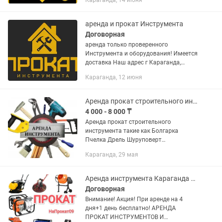
Караганда, 14 июня
Отбойный молоток - от 5.000 тг Лобзик
- от 2.000 тг Пчелка - от...
аренда и прокат Инструмента
Договорная
аренда только проверенного
Инструмента и оборудования! Имеется
доставка Наш адрес г Караганда,
улица Камская 87/8 Наша команда
Караганда, 12 июня
предоставляет следующие услуги:
прокат / аренда Инструмента и...
Аренда прокат строительного инструмента
4 000 - 8 000 ₸
Аренда прокат строительного
инструмента такие как Болгарка
Пчелка Дрель Шуруповерт
Перфоратор Лазерный уровень
Караганда, 29 мая
Стремянка Бетономешалка И многое
другое Цены от 4.000 до 8.000 в
зависимости от...
Аренда инструмента Караганда прокат Леса на колесах Вышка лестница
Договорная
Внимание! Акция! При аренде на 4
дня+1 день бесплатно! АРЕНДА
ПРОКАТ ИНСТРУМЕНТОВ И