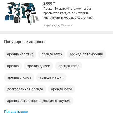
2 000 ₸
Прокат ЭлектроИнструмента без
просмотра кредитной истории
инструмент в хорошем состоянии.
Караганда, 25 июля
Популярные запросы
аренда квартир
аренда авто
аренда автомобиля
аренда
аренда домов
аренда кафе
аренда столов
аренда машин
долгосрочная аренда
аренда юрта
аренда авто с последующим выкупом
Показать еще
аренда палатки
аренда авто с выкупом