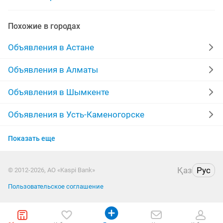
аренда ps
аренда микроавтобуса
Похожие в городах
аренда пылесоса
аренда караоке
Объявления в Астане
аренда лимузина
аренда аппарата
Объявления в Алматы
аренда платьев
аренда костюмов
Объявления в Шымкенте
аренда с водителем
аренда минивен
Объявления в Усть-Каменогорске
Объявления в Актобе
аренда пушки
Показать еще
Объявления в Костанае
Қаз
Рус
© 2012-2026, АО «Kaspi Bank»
Объявления в Таразе
Пользовательское соглашение
Объявления в Атырау