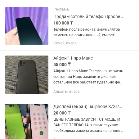
состоянию) iPhone 12 Pro — от 100 000
тг до 120 000...
Реклама
Продам сотовый телефон Iphone 11 Pro Max Midnight Green 64gb, батарея 100%
100 000 ₸
Телефон после ремонта, аккумулятор
заменен на оригинальный, емкость
100%, почищены сетки на динамике.
Семей, вчера
Прослужит еще очень долго!
Айфон 11 про Макс
55 000 ₸
Айфон 11 про Макс Телефон в не очень
состоянии Надо заменить дисплей
остальное все работает идеально фейс
айди трутон все работает торг имеется
Алматы, вчера
не большой!
Дисплей (экран) на iphone X/Xr/11/11pro/12pro/13 pro/14 pro max/15 pro/16
20 000 ₸
ЦЕНЫ РАЗНЫЕ ЗАВИСИТ ОТ МОДЕЛИ
ВАШЕГО ТЕЛЕФОНА в каких случаях
необходима замена экрана на iphone :
•Пропало изображение; •Проявилось