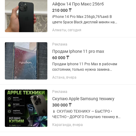
Айфон 14 Про Макс 256гб
210 000 ₸
iPhone 14 Pro Max 256gb,76%акб В
цвете Space Black дисплей менян на
качественный(за 30к менял)120гц олед
Алматы, сегодня
Остальное все родное,все работает
Обмен интересует,чехол MagSafe Торг
11,12,13,14,15,16,17
Реклама
Продам Iphone 11 pro max
60 000 ₸
Продам Iphone 11 Pro Max в рабочем
состоянии, только нужна замена
стекла спереди и сзади
Астана, вчера
(ориентировочная стоимость замены
от 15 до 25 тыс тнг)
Реклама
Скупаю Apple Samsung технику
300 000 ₸
📱 СКУПАЮ ТЕХНИКУ — БЫСТРО •
ЧЕСТНО • ДОРОГО Покупаю технику в
любом состоянии. Быстрая оценка за 5
Караганда, вчера
минут ✅ Скупаю: • iPhone • Samsung •
MacBook • iPad • Игровые ноутбуки 📱