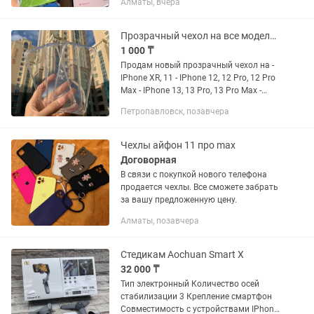
Алматы, вчера
чёрное пятно; •Появились цветные
полосы; •внутренние...
Прозрачный чехол на все модели IPhone
1 000 ₸
Продам новый прозрачный чехол на -
IPhone XR, 11 - IPhone 12, 12 Pro, 12 Pro
Max - IPhone 13, 13 Pro, 13 Pro Max -
IPhone 14, 14 Pro, 14 Pro Max Есть
Петропавловск, позавчера
платная доставка по городу
Чехлы айфон 11 про max
Договорная
В связи с покупкой нового телефона
продается чехлы. Все сможете забрать
за вашу предложенную цену.
Алматы, позавчера
Стедикам Aochuan Smart X
32 000 ₸
Тип электронный Количество осей
стабилизации 3 Крепление смартфон
Совместимость с устройствами IPhone