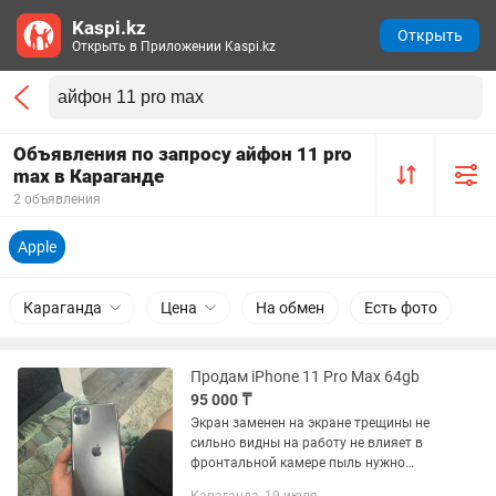
Kaspi.kz
Открыть
Открыть в Приложении Kaspi.kz
Объявления по запросу айфон 11 pro
max в Караганде
2 объявления
Apple
Караганда
Цена
На обмен
Есть фото
Продам iPhone 11 Pro Max 64gb
95 000 ₸
Экран заменен на экране трещины не
сильно видны на работу не влияет в
фронтальной камере пыль нужно
очистить при замене экрана это