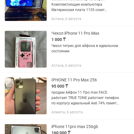
Комплектующие компьютера
Материнская плата 1155 сокет
Процессор i3-2100 Видео карта gtx
Астана, 6 августа
1050 ti от компании Asus ОЗУ 12 Гб ддр
3 памяти Жесткий диск на 320гб и SSD
диск...
Чехол iPhone 11 Pro Max
1 000 ₸
Чехол тетрис для айфона в идеальном
состоянии
Астана, 6 августа
IPHONE 11 Pro Max 256
95 000 ₸
продам Айфон 11 Про max FACE
работает TRUE TONE работает телефон
по корпусу идеальный Акб 74% память
256 гб менялся только сенсор не экран!
Алматы, 6 августа
остальное все родное ! любые
проверки ОБМ есть
iPhone 11pro max 256gb
160 000 ₸