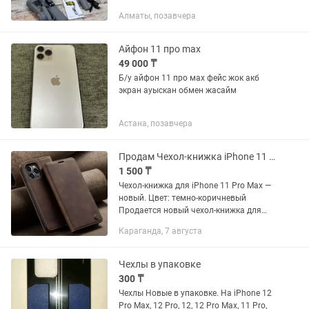
14 , 13 , 12 , 11 , Pro , Pro Max; Galaxy S21
Алматы, позавчера
и выше Совместимость с ОС Android,
iOS Максимальный...
Айфон 11 про max
49 000 ₸
Б/у айфон 11 про мах фейс жок акб
экран ауыскан обмен жасайм
Астана, позавчера
Продам Чехол-книжка iPhone 11 Pro Max
1 500 ₸
Чехол-книжка для iPhone 11 Pro Max —
новый. Цвет: темно-коричневый
Продается новый чехол-книжка для
Apple iPhone 11 Pro Max. Не
Караганда, 7 августа
использовался, в идеальном
состоянии. ✔️ Надежно защищает
телефон со...
Чехлы в упаковке
300 ₸
Чехлы Новые в упаковке. На iPhone 12
Pro Max, 12 Pro, 12, 12 Pro Max, 11 Pro,