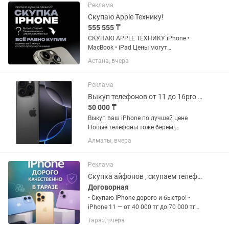
iPhone Все модели от...
Реклама
Скупаю Apple Технику!
555 555 ₸
СКУПАЮ APPLE ТЕХНИКУ iPhone •
MacBook • iPad Цены могут
варьироваться в зависимости от
Астана, вчера
объёма памяти, состояния устройства
и комплектации. IPHONE iPhone XS —
до 40 000 тг iPhone XR — до 40 000...
Реклама
Выкуп телефонов от 11 до 16pro max IPhone
50 000 ₸
Выкуп ваш iPhone по лучшей цене
Новые телефоны тоже берем!
Предлагать телефоны только без
Алматы, вчера
ремонта Сами приедем и выкупим ваш
телефон Пишите звоните 24/7 Тэги
iPhone 11 iPhone 11 Pro iPhone...
Реклама
Скупка айфонов , скупаем телефоны самсунг и так далее
Договорная
• Скупаю iPhone дорого и быстро! •
iPhone 11 — от 40 000 тг до 70 000 тг
(смотря по состоянию) iPhone 12 — от
Тараз, вчера
60 000 тг до 90 000 тг (смотря по