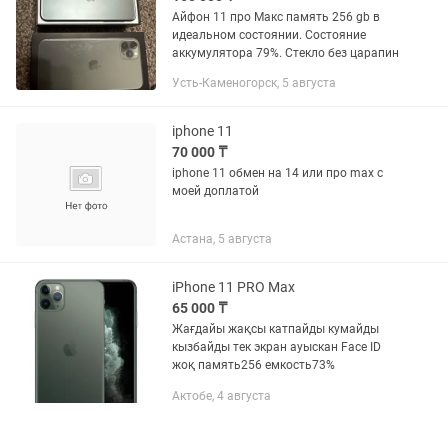
Айфон 11 про Макс память 256 gb в
идеальном состоянии. Состояние
аккумулятора 79%. Стекло без царапин
Усть-Каменогорск, 5 августа
iphone 11
70 000 ₸
iphone 11 обмен на 14 или про max с
моей доплатой
Астана, 5 августа
iPhone 11 PRO Max
65 000 ₸
Жағдайы жақсы катпайды кумайды
кызбайды тек экран ауыскан Face ID
жоқ память256 емкость73%
Актобе, 4 августа