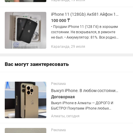
Караганда, 19 июля
делают в остальном телефон хороший
64 гб 73акб держит очень хорошо...
iPhone 11 (128Gb) Акб81 Айфон 11 Apple A 15 Bionic 5G
100 000 ₸
• Продам iPhone 11 (128 Гб) в хорошем
состоянии. Не вскрывался, в ремонте
не был. • Аккумулятор: 81%. Все родное.
• Face iD, True Tone, все исправно, все
Караганда, 29 июля
работает. • CPU: Apple A 13 Bionic. •...
Вас могут заинтересовать
Реклама
Выкуп iPhone. В любом состоянии, любые модели. Дорого
Договорная
Выкуп iPhone в Алматы — ДОРОГО И
БЫСТРО! Покупаем iPhone любых
моделей: • 11 / 12 / 13 / 14 / 15 / 16 / 17
Алматы, сегодня
• Pro / Pro Max • Даже с заменённым
АКБ или дисплеем • С ломбарда тоже
снимаем ✅ Оцениваем...
Реклама