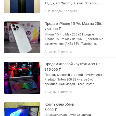
11, 6, 7, XS. Xiaomi, Huawei. Осталось
после закрытия магазин поэтому ниже
Кызылорда, 7 августа
своей цены. Всего 25 чехлов. Все новые
в...
Продам iPhone 15 Pro Max на 256 ГБ
250 000 ₸
IPhone 15 Pro Max 256 гб Продам
iPhone 15 Pro Max на 256 ГБ, состояние
аккумулятор (АКБ) 85%. Телефон в
хорошем рабочем состоянии, работает
Алматы, 7 августа
очень быстро, корпус и экран
аккуратные. Экран менялся на...
Продам игровой ноутбук Acer Predator Triton
310 000 ₸
Продам мощный игровой ноутбук Acer
Predator Triton 300 SE ультрабук,
премиальная модель Acer Ноут в
хорошем состоянии, не зависает, не
Алматы, 6 августа
лагает, в ремонте не был и не
вскрывался, заряда тоже отлично...
Компьютер обмен
5 000 ₸
Обменяю компьютер на айфон