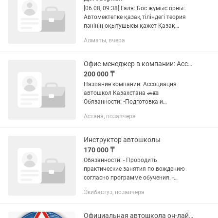
[06.08, 09:38] Галя: Бос жұмыс орны:
Автомектепке қазақ тіліндегі теория
пәнінің оқытушысы қажет Қазақ
тіліндегі топтың ашылуына
Алматы, вчера
байланысты автомектебіміз теория
пәнінің оқытушысын жұмысқа...
Офис-менеджер в компании: Ассоциация автошкол Казахстана
200 000 ₸
Название компании: Ассоциация
автошкол Казахстана 🚗🪪
Обязанности: •Подготовка и
оформление документов. •Ведение
Астана, позавчера
отчётности по оформленным
документам. •Контроль правильности
заполнения...
Инструктор автошколы
170 000 ₸
Обязанности: - Проводить
практические занятия по вождению
согласно программе обучения. -
Объяснять курсантам правила
Экибастуз, позавчера
дорожного движения и безопасное
поведение на дороге. - Контролировать
действия...
Официальная автошкола он-лайн в КЗ. Получение сертификата. ПДД тесты.