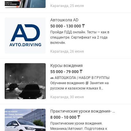
качества ✅ Официальный сертификат
Караганда, 25 июля
установленного образца 👨🏫 Опытные
инструкторы и практические занятия
🛣...
Автошкола AD
50 000 - 130 000 ₸
Пройди ПДД онлайн. Тесты — как в
спеццентре. Сертификат на 2 года
включён.
Караганда, 26 июня
Курсы вождения
55 000 - 79 000 ₸
🚗 АВТОШКОЛА | НАБОР В ГРУППЫ
Обучение вождению 📘 Занятия на
русском и казахском языках 🚦
Категории: А1 А В1 В С1 С Д1 Д ВЕ С1Е
Караганда, 30 июня
СЕ Д1Е ДЕ 📍 Адрес: Юго-Восток Office
33, офис 012 (1 этаж) 💳...
Практические уроки вождения- Механика/Автомат. Подготовка к сдаче экзамена
8 000 - 10 000 ₸
Практические уроки вождения.
Механика/Автомат. Подготовка к