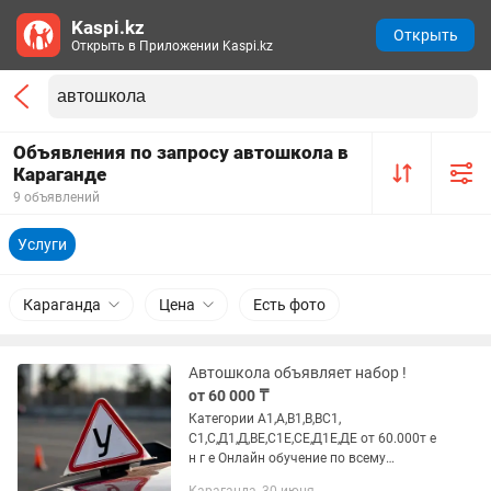
Kaspi.kz
Открыть
Открыть в Приложении Kaspi.kz
Объявления по запросу автошкола в
Караганде
9 объявлений
Услуги
Караганда
Цена
Есть фото
Автошкола объявляет набор !
от 60 000 ₸
Категории А1,А,В1,В,ВС1,
С1,С,Д1,Д,ВЕ,С1Е,СЕ,Д1Е,ДЕ от 60.000т е
н г е Онлайн обучение по всему
Казахстану. 🚜Тракторист -машинист