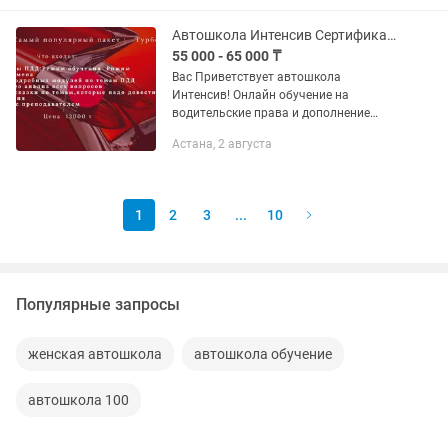
Автошкола Интенсив Сертификаты. Вопросы с ответами с автоцон 2026 года
55 000 - 65 000 ₸
Вас Приветствует автошкола
Интенсив! Онлайн обучение на
водительские права и дополнение
любой категории к водительским
Астана, 2 августа
правам. Этот формат обучения
уникален по своим возможностям так
как дает...
1
2
3
...
10
Популярные запросы
женская автошкола
автошкола обучение
автошкола 100