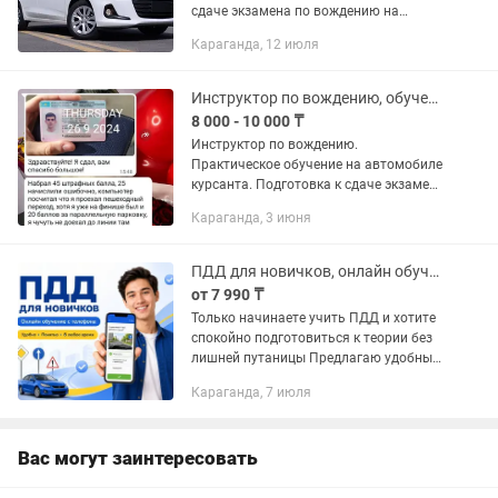
сдаче экзамена по вождению на
автодроме копии СПЕЦЦОНа.
Караганда, 12 июля
Обучение на нашем или Вашем
автомобиле как "автомат", так и...
Инструктор по вождению, обучение на автомобиле курсанта.
8 000 - 10 000 ₸
Инструктор по вождению.
Практическое обучение на автомобиле
курсанта. Подготовка к сдаче экзамена
по вождению СПЕЦОН. Научу с нуля
Караганда, 3 июня
всем необходимым на выкам
управлению ТС. Восстановление
утерянных...
ПДД для новичков, онлайн обучение
от 7 990 ₸
Только начинаете учить ПДД и хотите
спокойно подготовиться к теории без
лишней путаницы Предлагаю удобный
онлайн формат обучения для
Караганда, 7 июля
новичков и тех, кто хочет освежить
знания перед экзаменом на...
Вас могут заинтересовать