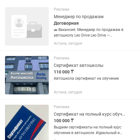
Реклама
Менеджер по продажам
Договорная
🚗 Вакансия: Менеджер по продажам в
автошколу Leo Drive Leo Drive —
современная автошкола нового
Астана, сегодня
поколения, которая активно
развивается и помогает людям
уверенно получать водительские
Реклама
навыки. Сейчас...
Сертификат автошколы
110 000 ₸
Автошкола сертификат на обучение
Астана, сегодня
Реклама
Сертификат на полный курс обучения в автошколе
100 000 ₸
Выдаем сертификаты на полный курс
обучение в автошколе .Идеальный и
нужный подарок близким