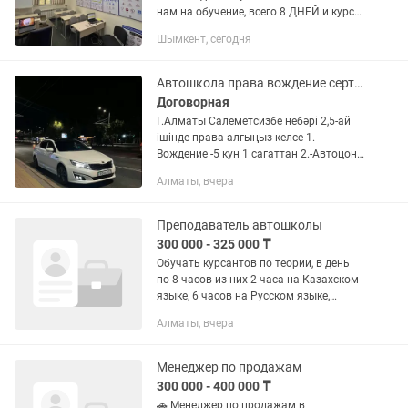
нам на обучение, всего 8 ДНЕЙ и курс
теории пройден место, куда хочется
Шымкент, сегодня
приходить. Это школа где учат и
учатся с...
Автошкола права вождение сертификат
Договорная
Г.Алматы Салеметсизбе небәрі 2,5-ай
ішінде права алғыңыз келсе 1.-
Вождение -5 кун 1 сагаттан 2.-Автоцон
жауаптары тестери бериледи 3.Оқыды
Алматы, вчера
қағаз (Сертификат) барлыгы
-100000тенге болады +касса выход...
Преподаватель автошколы
300 000 - 325 000 ₸
Обучать курсантов по теории, в день
по 8 часов из них 2 часа на Казахском
языке, 6 часов на Русском языке,
график работы 5/2, с 11:00-20:00 один
Алматы, вчера
час на перерыв.
Менеджер по продажам
300 000 - 400 000 ₸
🚗 Менеджер по продажам в