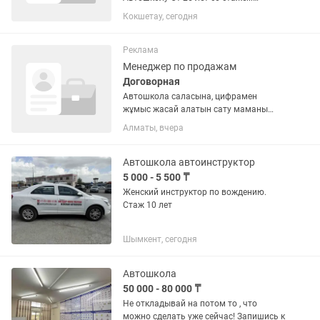
вождения и водительским
Кокшетау, сегодня
удостоверением
Реклама
Менеджер по продажам
Договорная
Автошкола саласына, цифрамен
жұмыс жасай алатын сату маманы
қажет, 1. Жоғары табыс пен тұрақты
Алматы, вчера
жұмыс клиенттермен сөйлесіп скрипт
бойынша сата алатын менеджерге
вакансия ашық 2. Нақты алдыға
Автошкола автоинструктор
қойған...
5 000 - 5 500 ₸
Женский инструктор по вождению.
Стаж 10 лет
Шымкент, сегодня
Автошкола
50 000 - 80 000 ₸
Не откладывай на потом то , что
можно сделать уже сейчас! Запишись к