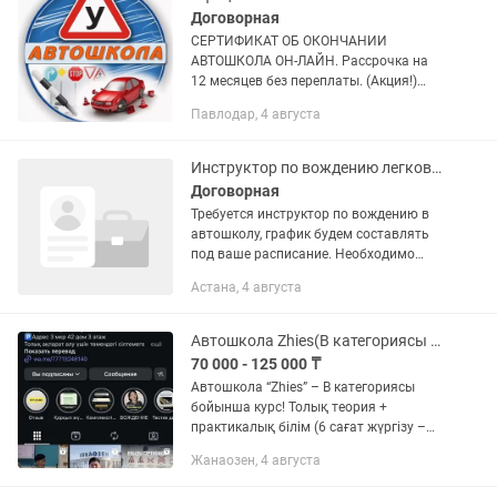
Договорная
СЕРТИФИКАТ ОБ ОКОНЧАНИИ
АВТОШКОЛА ОН-ЛАЙН. Рассрочка на
12 месяцев без переплаты. (Акция!)
Действие по всему Казахстану Срок
Павлодар, 4 августа
действия Сертификата об обучении — 2
года Подробные ответы на все
вопросы...
Инструктор по вождению легкового автомобиля
Договорная
Требуется инструктор по вождению в
автошколу, график будем составлять
под ваше расписание. Необходимо
обучить студентов базовым навыкам
Астана, 4 августа
управления ТС, машина своя
оборудованная
Автошкола Zhies(B категориясы бойынша курс, курс категории B )
70 000 - 125 000 ₸
Автошкола “Zhies” – B категориясы
бойынша курс! Толық теория +
практикалық білім (6 сағат жүргізу –
100 000 ₸) Автошкола “Zhies” – курс
Жанаозен, 4 августа
категории B! Полный курс теория +
практика (6 часов вождения –...