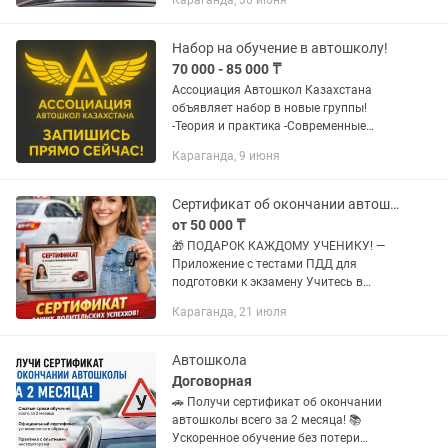
Караганда, 30 июня
50.000 т е н г е 📢Перевозка опасных
грузов: Международные...
Набор на обучение в автошколу!
70 000 - 85 000 ₸
Ассоциация Автошкол Казахстана
объявляет набор в новые группы!
-Теория и практика -Современные
автомобили -Индивидуальный подход
Караганда, 9 июня
Количество мест ограничено! Также
обучаем на...
Сертификат об окончании автошколы
от 50 000 ₸
🎁 ПОДАРОК КАЖДОМУ УЧЕНИКУ! —
Приложение с тестами ПДД для
подготовки к экзамену Учитесь в
любое время прямо со смартфона 📱
Караганда, 21 июля
📜 По окончании обучения вы
получаете сертификат автошколы 🔑 И
уверенность...
Автошкола
Договорная
🚗 Получи сертификат об окончании
автошколы всего за 2 месяца! 📚
Ускоренное обучение без потери