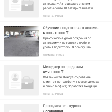
автошколу Автошкола с опытом
работы более 10 лет приглашает в
команду менеджера по продажам. 📍
Астана, вчера
Филиалы: Кокшетау, Караганда,
Степногорск, Астана, Алматы,...
Обучение и подготовка к экзаменам. Инструктор по вождению. Автоинструктор
6 000 - 10 000 ₸
Практические уроки вождения по
автодрому и по городу с любого
уровня подготовки. Я помогу Вам
повысить навыки вождения после
Алматы, вчера
автошколы или получения
водительского удостоверения,
справиться с...
Менеджер по продажам
от 200 000 ₸
Обязанности: Консультирование
клиентов по телефону, в мессенджерах
и лично в офисе; Обработка входящих
заявок и ведение клиентов в CRM-
Астана, вчера
системе; Выявление потребностей
клиента и подбор подходящей...
Преподаватель курсов
Договорная