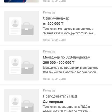
Астана, сегодня
Реклама
Офис-менеджер
от 200 000 ₸
Требуется менеджер в автошколу .
Знание казахского ,русского языка
обязательно! Возраст от 25 лет
Астана, сегодня
Исполнительная ,ответственная
Рабочий день с 11 ч -19 ч 5/2
Реклама
Менеджер по B2B-продажам
200 000 - 500 000 ₸
Менеджера по продажам в автошколу
Обязанности: Работа с тёплой базой
клиентов (звонки, переписки); Продажа
Астана, сегодня
услуги компании; Проведение онлайн-
встреч и переговоров; Ведение
клиентской базы и...
Реклама
Преподаватель ПДД
Договорная
Требуется преподаватель ПДД в
Автошколу От 25 лет со стажем