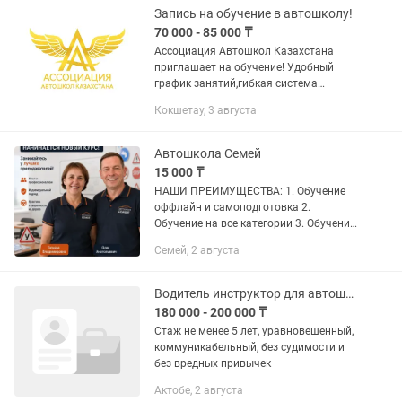
Запись на обучение в автошколу!
70 000 - 85 000 ₸
Ассоциация Автошкол Казахстана
приглашает на обучение! Удобный
график занятий,гибкая система
оплаты,опытные
Кокшетау, 3 августа
преподаватели,сертификат после
окончания курса.
Автошкола Семей
15 000 ₸
НАШИ ПРЕИМУЩЕСТВА: 1. Обучение
оффлайн и самоподготовка 2.
Обучение на все категории 3. Обучение
на казахском и на русском языке 4.
Семей, 2 августа
СЕМЬ машин на выбор АВТОМАТ/
МЕХАНИКА 5. Авторская методика...
Водитель инструктор для автошколы
180 000 - 200 000 ₸
Стаж не менее 5 лет, уравновешенный,
коммуникабельный, без судимости и
без вредных привычек
Актобе, 2 августа