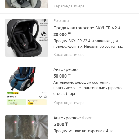
дочь не сидит там Брали за 65 тыс В
Караганда, вчера
идеальном состоянии Цена 50.000 +
торг
Реклама
Продам автокресло SKYLER V2 Автолюлька для новорожденных
20 000 ₸
Продам SKYLER V2 Автолюлька для
новорожденных. Идеальное состояние,
использовали раз 10. Продам за 20
Караганда, вчера
тысяч.так стоит 40 тысяч. ссылка на вб
Имеются два цвета, черный и розовый.
Возможен торг
Автокресло
50 000 ₸
Автокресло хорошем состоянии,
практически не пользовались (просто
стояла) торг
Караганда, вчера
Автокресло с 4 лет
5 000 ₸
Продам мягкое автокресло с 4 лет