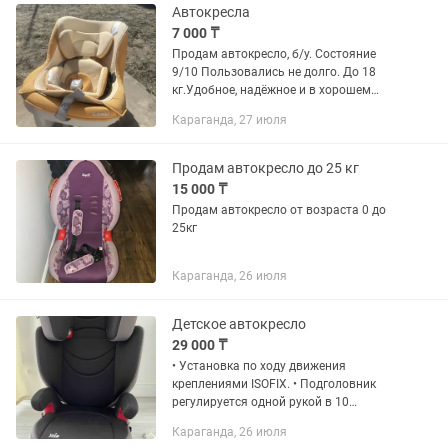
Автокресла
7 000 ₸
Продам автокресло, б/у. Состояние
9/10 Пользовались не долго. До 18
кг.Удобное, надёжное и в хорошем
состоянии. Крепкие ремни
Караганда, 27 июля
безопасности, мягкие вставки для
комфорта малыша. Легко
устанавливается...
Продам автокресло до 25 кг
15 000 ₸
Продам автокресло от возраста 0 до
25кг
Караганда, 26 июля
Детское автокресло
29 000 ₸
• Установка по ходу движения
креплениями ISOFIX. • Подголовник
регулируется одной рукой в 10
положениях. • Кресло фиксируется
Караганда, 26 июля
автомобильным ремнем на нужном