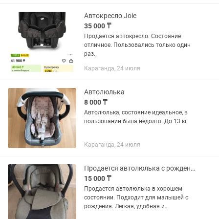
уровне для правильного положения
головы. •...
Автокресло Joie
35 000 ₸
Продается автокресло. Состояние
отличное. Пользовались только один
раз.
Караганда, 24 июля
Автолюлька
8 000 ₸
Автолюлька, состояние идеальное, в
пользовании была недолго. До 13 кг
Караганда, 24 июля
Продается автолюлька с рождения
15 000 ₸
Продается автолюлька в хорошем
состоянии. Подходит для малышей с
рождения. Легкая, удобная и
безопасная. Оснащена надежными