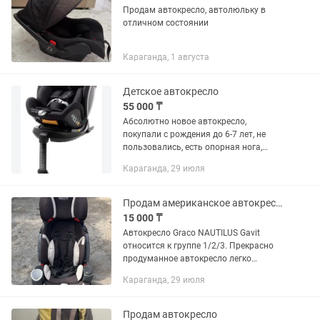
Продам автокресло, автолюльку в
отличном состоянии
Караганда, 1 августа
Детское автокресло
55 000 ₸
Абсолютно новое автокресло,
покупали с рождения до 6-7 лет, не
пользовались, есть опорная нога,
система изофикс, легко крепить к
Караганда, 29 июля
любой машине, новое стоит 110000,
продам за 55000
Продам американское автокресло от 5 месяцев до 12 лет
15 000 ₸
Автокресло Graco NAUTILUS Gavit
относится к группе 1/2/3. Прекрасно
продуманное автокресло легко
превращается в бустер для детей от 5
Караганда, 29 июля
месяцев до 12 лет после
демонтирования спинки. Автокресло...
Продам автокресло