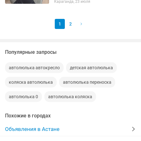
Караганда, 23 июля
ремнями безопасности и удобной
ручкой для переноски. Чехол чистый,
без...
1
2
Популярные запросы
автолюлька автокресло
детская автолюлька
коляска автолюлька
автолюлька переноска
автолюлька 0
автолюлька коляска
Похожие в городах
Объявления в Астане