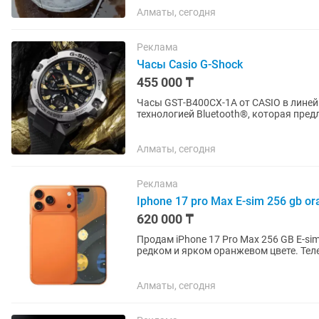
Алматы, сегодня
Реклама
Часы Casio G-Shock
455 000 ₸
Часы GST‑B400CX‑1A от CASIO в лине
технологией Bluetooth®, которая пр
данных нажатием кнопки. С помощью.
Алматы, сегодня
Реклама
Iphone 17 pro Max E-sim 256 gb or
620 000 ₸
Продам iPhone 17 Pro Max 256 GB E-si
редком и ярком оранжевом цвете. Тел
состоянии, с момента покупки...
Алматы, сегодня