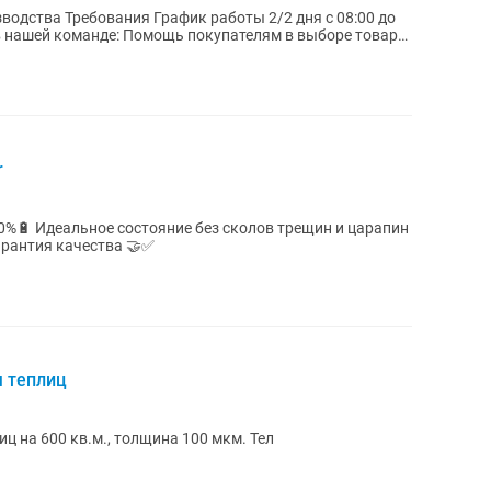
/2 дня с 08:00 до
в нашей команде: Помощь покупателям в выборе товара,
r
 100%🔋 Идеальное состояние без сколов трещин и царапин
 😍 Гарантия качества 🤝✅
 теплиц
ц на 600 кв.м., толщина 100 мкм. Тел