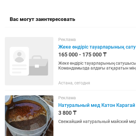
Вас могут заинтересовать
Реклама
Жеке өндіріс тауарларының са
165 000 - 175 000 ₸
Жеке өндіріс тауарларының сатушысы Талаптар Жұмыс кестесі 2/2 
Командамызда алдағы атқаратын міндеттеріңіз: Сатып алушыларға өні
көрсету, тауарлардың жалпы...
Астана, сегодня
Реклама
Натуральный мед Катон Карагай
3 800 ₸
Свежайший натуральный майский мед 