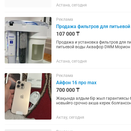
Астана, сегодня
Реклама
Продажа фильтров для питьевой 
107 000 ₸
Продажа и установка фильтров для пи
питьевой воды Аквафор DWM Морион 1
воды, с натуральным...
Астана, сегодня
Реклама
Айфон 16 про max
700 000 ₸
Жақында алдым бір жыл гарантиясы ба
новыйғо срочно акша керек болғансо
Актау, сегодня