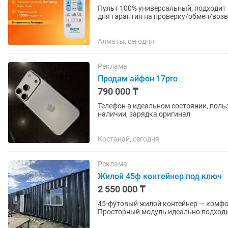
Пульт 100% универсальный, подходит ко всем вида
дня гарантия на проверку/обмен/возврат) Звоните или пишите с 8 утра до 23:
доступен /
Алматы, сегодня
Реклама
Продам айфон 17pro
790 000 ₸
Телефон в идеальном состоянии, поль
наличии, зарядка оригинал
Костанай, сегодня
Реклама
Жилой 45ф контейнер под ключ
2 550 000 ₸
45-футовый жилой контейнер — комфо
Просторный модуль идеально подходит
вахтовых поселков, офиса или постоян