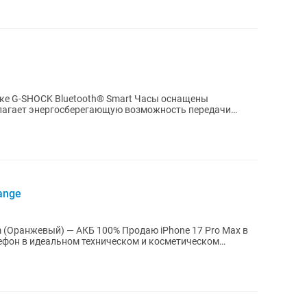
йке G‑SHOCK Bluetooth® Smart Часы оснащены
едлагает энергосберегающую возможность передачи
..
ange
m (Оранжевый) — АКБ 100% Продаю iPhone 17 Pro Max в
ефон в идеальном техническом и косметическом