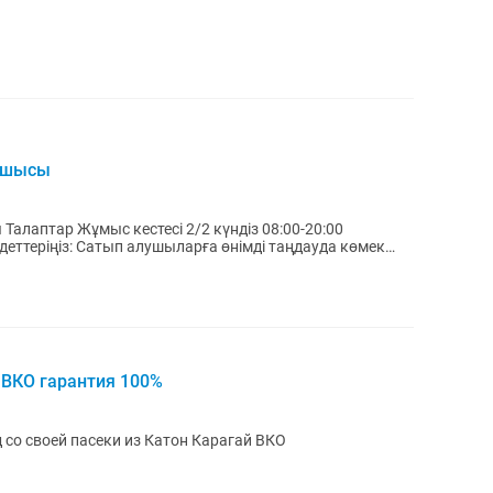
тушысы
күндіз 08:00-20:00
мді таңдауда көмек
 ВКО гарантия 100%
со своей пасеки из Катон Карагай ВКО