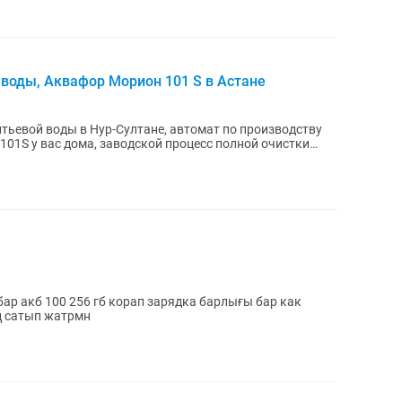
воды, Аквафор Морион 101 S в Астане
тьевой воды в Нур-Султане, автомат по производству
01S у вас дома, заводской процесс полной очистки
р акб 100 256 гб корап зарядка барлығы бар как
ң сатып жатрмн