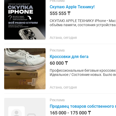
Реклама
Скупаю Apple Технику!
555 555 ₸
СКУПАЮ APPLE ТЕХНИКУ iPhone • MacBook • iPad Цены могут варьироваться в зависимости от
объёма памяти, состояния устройства и комплектации. IPHONE iP
XR — до 40 000...
Астана, сегодня
Реклама
Кроссовки для бега
60 000 ₸
Профессиональные беговые кроссовки
Идеальное / Состояние новых. Было вс
беговой дорожке в зале, одна на...
Астана, сегодня
Реклама
Продавец товаров собственного 
165 000 - 175 000 ₸