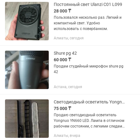
Постоянный свет Ulanzi C01 L099
28 000 ₸
Пользовался несколько раз. Легкий и
компактный свет. Удобно
использовать с повербанком.
Алматы, сегодня
Shure pg 42
60 000 ₸
Продам студийный микрофон shure pg
42
Астана, сегодня
Светодиодный осветитель Yongnuo YN660 LED
75 000 ₸
Продаю светодиодный осветитель
Yongnuo YN660 LED. Лампа в отличном
рабочем состоянии, с легкими следами
эксплуатации (небольшие потертости
Алматы, вчера
на корпусе). Все функции работают