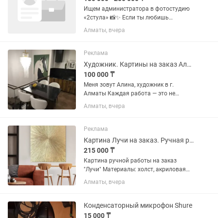
Ищем администратора в фотостудию
«2стула» 📸✨ Если ты любишь
красивое пространство, общение с
Алматы, вчера
людьми и хочешь работать в
творческой атмосфере — тебе к нам 💛
Что нужно делать: — Встречать
Реклама
клиентов и...
Художник. Картины на заказ Алматы. Ручная работа
100 000 ₸
Меня зовут Алина, художник в г.
Алматы Каждая работа — это не
просто изображение. Это отклик на
Алматы, вчера
вашу историю, ваш характер, ваше
пространство. Мои картины находятся
по всему Казахстану: в...
Реклама
Картина Лучи на заказ. Ручная работа, текстурная паста, поталь
215 000 ₸
Картина ручной работы на заказ
"Лучи" Материалы: холст, акриловая
краска, текстурная паста, поталь
Алматы, вчера
(золото), лак Сроки изготовления - от 5
рабочих дней Крепление на стену, рама
студийная -...
Конденсаторный микрофон Shure
15 000 ₸