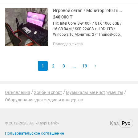
как...
Игровой сетап / Монитор 240 Гц / Кресло / Девайсы
240 000 ₸
ПК: Intel Core i3-9100F / GTX 1060 6GB /
16 GB RAM / SSD 224GB + HDD 1TB /
Windows 10 Монитор: 27" ThundeRobot
DF27C240L (240 Гц, очень плавная
Павлодар, вчера
картинка) Микрофон: Maono PD200X
(студийный...
1
2
3
...
19
Объявления
Хобби и спорт
Музыкальные инструменты
Оборудование для студии и концертов
Қаз
Рус
© 2012-2026, АО «Kaspi Bank»
Пользовательское соглашение