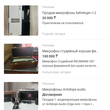
Реклама
Продам микрофоны beheinger c-2
20 000 ₸
Практически не пользовался
Рудный, сегодня
Реклама
Микрофон студийный хороши фирменной
100 000 ₸
Микрофон студийный NEUMANN U87
хороши фирменной без шума качества
отлично, не такой Китайский, этот
Кызылорда, сегодня
ферменной, у меня 2 штука 1 штука
ПРОДАËТСЯ, Срочно деньги нужны
Реклама
Микрофоны Antelope audio
Договорная
Продам 1. моделирующие микрофоны
от Antelope Audio Edge solo + паук +
ветрозащита Edge note +держатель