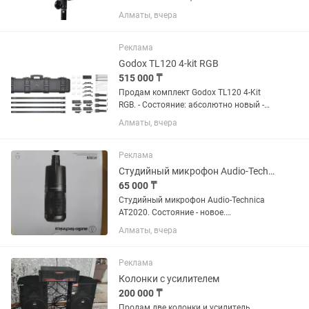
комплекте: - прибор Nanlite FC-500B; -
Алматы, вчера
оригинальный кейс; - блок питания; -
рефлектор; - кабели; - полный
заводской...
Реклама
Godox TL120 4-kit RGB
515 000 ₸
Продам комплект Godox TL120 4-Kit
RGB. - Состояние: абсолютно новый -
Полный комплект: 4 RGB-трубки, кейс,
Алматы, вчера
блоки питания, крепления -
Использования не было Причина
продажи: смена...
Реклама
Студийный микрофон Audio-Technica AT2020
65 000 ₸
Студийный микрофон Audio-Technica
AT2020. Состояние - новое.
Практически не использовался. В
Алматы, вчера
комплекте коробка, микрофон,
крепление для стойки, микрофонный
кабель XLR. В нагрузку бесплатно
Реклама
отдам...
Колонки с усилителем
200 000 ₸
Продам две колонки и усилитель.