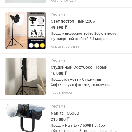
Астана, сегодня
2.Микрофонный активатор TritonAudio
FetHead Phantom. Покупались для
себя, не...
Реклама
Свет постоянный 200w
49 990 ₸
Продам видеосвет Bediro 200w, вместе
с утолщенной стойкой 2.8 метра и
шарообразным софтбоксом 65см
Алматы, сегодня
(chinaball). Возможна покупка с
софтбоксом 60х90см вместо
чайнабола. Постоянный свет
Реклама
регулируется...
Студийный Софтбокс. Новый
16 000 ₸
Продается Новый Студийный
Софтбокс для фото/видео съемок.
Размер: 60х90 LED лампа с цветовой
Тараз, вчера
температурой: теплый, холодный,
нейтральный 2700К до 6500К. Можно
управлять с помощью пульта.
Реклама
Nanlite FC500B
215 000 ₸
Продам Nanlite FC-500B Прибор
абсолютно новый, не использовался. В