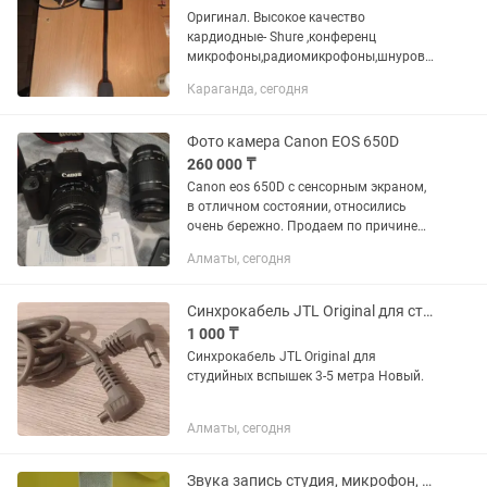
Оригинал. Высокое качество
кардиодные- Shure ,конференц
микрофоны,радиомикрофоны,шнуровы
е.Цены от 15000
Караганда, сегодня
Фото камера Canon EOS 650D
260 000 ₸
Canon eos 650D с сенсорным экраном,
в отличном состоянии, относились
очень бережно. Продаем по причине
отсутствия надобности. Два
Алматы, сегодня
объектива: Canon Speedlite 320EX — это
компактная и легкая...
Синхрокабель JTL Original для студийных вспышек 3-5 метра
1 000 ₸
Синхрокабель JTL Original для
студийных вспышек 3-5 метра Новый.
Алматы, сегодня
Звука запись студия, микрофон, карта, колонка