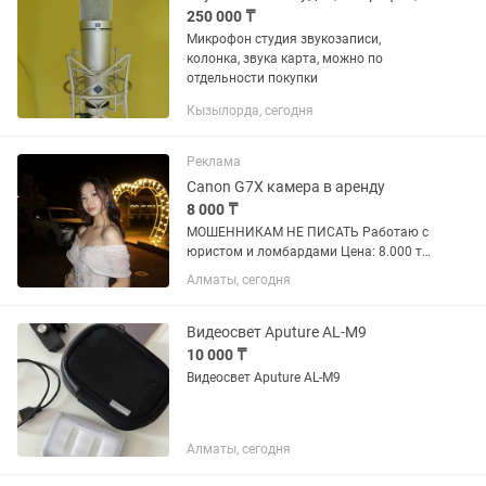
250 000 ₸
Микрофон студия звукозаписи,
колонка, звука карта, можно по
отдельности покупки
Кызылорда, сегодня
Реклама
Canon G7X камера в аренду
8 000 ₸
МОШЕННИКАМ НЕ ПИСАТЬ Работаю с
юристом и ломбардами Цена: 8.000 тг
за сутки 12:00 забираете (или позже)
Алматы, сегодня
11:00 на следующий день возвращаете
Подойдет для вручений, для
выпускных, для узату,...
Видеосвет Aputure AL-M9
10 000 ₸
Видеосвет Aputure AL-M9
Алматы, сегодня