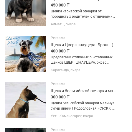
450 000 ₸
Щенки кавказской овчарки от
породистых родителей с отличными
охранными качествами. Стоимость: -
Алматы, вчера
Кобель - 450 000 тенге. - Сука - 350 000
тенге. Сейчас щенкам 1 месяц.
Передача новым владельцам...
Реклама
Щенки Цвергшнауцера. Бронь. (29,07,26)
400 000 ₸
Предлагаем отличных выставочных
щенков ЦВЕРГШНАУЦЕРА, окрас
черный с серебром. Дата рождения
Караганда, вчера
29,07,26 Не купированные (в помете 2
девочки и 3 мальчика). Идеальная
родословная РКФ от лучших...
Реклама
Щенки бельгийской овчарки малинуа с родословной
300 000 ₸
Щенки бельгийской овчарки малинуа
супер линии ! Родословная FCI-СКК ,
перспектива для выставок и спорта,
Усть-Каменогорск, вчера
оба родителя семейные квартирные
собаки. ОТЕЦ ЩЕНКОВ : Бестия БО
Максимус , лучшая спортивная...
Реклама