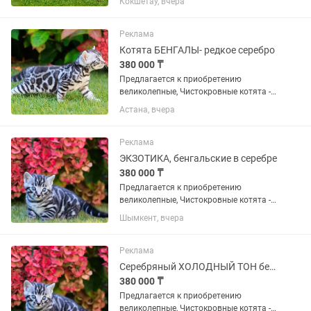
Кокшетау, вчера
окраса словно снежный барс! -
Мальчик-красавчик , и есть девочки
красотки . Отлично знают лоток....
Реклама
Котята БЕНГАЛЫ- редкое серебро
380 000 ₸
Предлагается к приобретению
великолепные, Чистокровные котята -
БЕНГАЛЬСКОЙ породы! Серебряного
Астана, вчера
окраса словно снежный барс! -
Мальчик-красавчик , и есть девочки
красотки . Отлично знают лоток....
Реклама
ЭКЗОТИКА, бенгальские в серебре
380 000 ₸
Предлагается к приобретению
великолепные, Чистокровные котята -
БЕНГАЛЬСКОЙ породы! Серебряного
Шымкент, вчера
окраса словно снежный барс! -
Мальчик-красавчик , и есть девочки
красотки . Отлично знают лоток....
Реклама
Серебряный ХОЛОДНЫЙ ТОН бенгальские котята
380 000 ₸
Предлагается к приобретению
великолепные, Чистокровные котята -