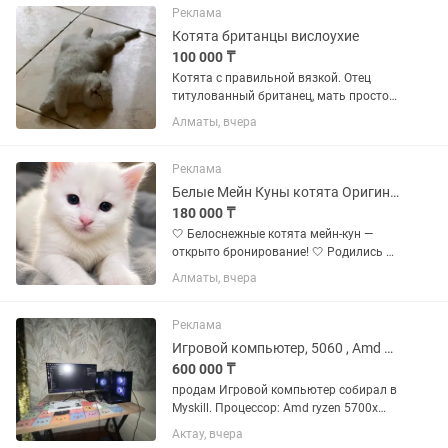
возрасту. Ищут...
Реклама
Котята британцы вислоухие
100 000 ₸
Котята с правильной вязкой. Отец
титулованный британец, мать просто
красивая вислоухая британка,
Алматы, вчера
породистая. Документы есть - от
ассоциации. Оценочная стоимость 500
Зеленоглазая девочка и...
Реклама
Белые Мейн Куны котята Оригиналы
180 000 ₸
🤍 Белоснежные котята мейн-кун —
открыто бронирование! 🤍 Родились 8
июля. В помёте всего 3 котёнка —
Алматы, вчера
красивые, крупные и перспективные
малыши. 🐈⬛ Отец — огромный чёрный
мейн-кун, настоящий гигант...
Реклама
Игровой компьютер, 5060 , Amd 5700x
600 000 ₸
продам Игровой компьютер собирал в
Myskill. Процессор: Amd ryzen 5700x
Охлаждение: Pccooler paladin ex400S
Актау, вчера
Оперативка: Kingstone fury beast 32g