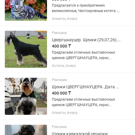
Предлагается к приобретению
великолепные, Чистокровные котята -
БЕНГАЛЬСКОЙ породы! Серебряного
Алматы, вчера
окраса словно снежный барс! -
Мальчик-красавчик , и есть девочки
красотки . Отлично знают лоток....
Реклама
Цвергшнауцер. Щенки (29,07,26). Бронь.
400 000 ₸
Предлагаем отличных выставочных
щенков ЦВЕРГШНАУЦЕРА, окрас
черный с серебром. Дата рождения
Астана, вчера
29,07,26 Не купированные (в помете 2
девочки и 3 мальчика). Идеальная
родословная РКФ от лучших...
Реклама
Щенки ЦВЕРГШНАУЦЕРА. Дата рождения 29,07,26
400 000 ₸
Предлагаем отличных выставочных
щенков ЦВЕРГШНАУЦЕРА, окрас
черный с серебром. Дата рождения
Алматы, вчера
29,07,26 Не купированные (в помете 2
девочки и 3 мальчика). Идеальная
родословная РКФ от лучших...
Реклама
Щенки кавказской овчарки