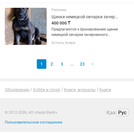
DDR4 Мать: Gigabyte B550M aorus elite
Видеокарта:...
Реклама
Щенки немецкой овчарки зачерненного зонарного окраса(ГДР линия)
400 000 ₸
Предлагаются к бронированию щенки
немецкой овчарки зачерненного
зонарного окраса с отличной
Астана, вчера
родословной. Родители ГДР линия.
Отец привозной из России(РР ГДР).
Мать от привозных из Беларуси...
1
2
3
...
23
Объявления
Хобби и спорт
Книги, журналы
Книги
Қаз
Рус
© 2012-2026, АО «Kaspi Bank»
Пользовательское соглашение