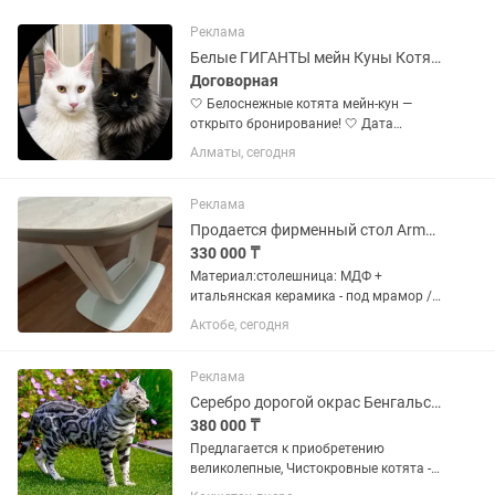
Реклама
Белые ГИГАНТЫ мейн Куны Котята
Договорная
🤍 Белоснежные котята мейн-кун —
открыто бронирование! 🤍 Дата
рождения — 8 июля. В помёте всего 3
Алматы, сегодня
котёнка. 🐈⬛ Отец — огромный чёрный
мейн-кун, настоящий гигант. На первом
фото он слева, справа —...
Реклама
Продается фирменный стол Armani Ceramic
330 000 ₸
Материал:столешница: МДФ +
итальянская керамика - под мрамор /
каркас: МДФ + металл Цвет:белый/
Актобе, сегодня
черный мат + матовая сталь
Габаритные размеры: длина: 160 см
длина в разложенном виде: 220 см
Реклама
ширина:...
Серебро дорогой окрас Бенгальские котята
380 000 ₸
Предлагается к приобретению
великолепные, Чистокровные котята -
БЕНГАЛЬСКОЙ породы! Серебряного