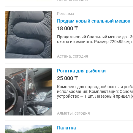
Реклама
Продам новый спальный мешок
18 000 ₸
Продам новый Спальный мешок до −30
охоты и кемпинга. Размер 220×85 см, н
холодной погоде, прочный...
Астана, сегодня
Рогатка для рыбалки
25 000 ₸
Комплект для подводной охоты и рыб
использования: Комплектация: Основн
устройство — 1 шт. Лазерный прицел (с
Алматы, сегодня
Палатка