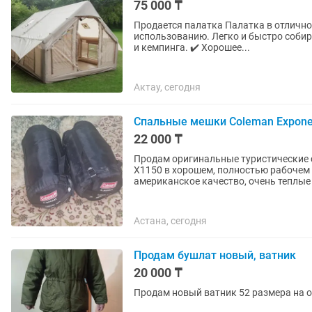
75 000 ₸
Продается палатка Палатка в отлично
использованию. Легко и быстро собир
и кемпинга. ✔️ Хорошее...
Актау, сегодня
Спальные мешки Coleman Exponen
22 000 ₸
Продам оригинальные туристические 
X1150 в хорошем, полностью рабочем состоя
американское качество, очень теплые 
Астана, сегодня
Продам бушлат новый, ватник
20 000 ₸
Продам новый ватник 52 размера на о