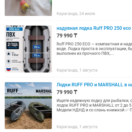
Караганда, 24 июля
надувная лодка Ruff PRO 250 eco
79 990 ₸
Ruff PRO 250 ECO — компактная и над
воде. Лодка проста в эксплуатации, б
выполнен из прочного ПВХ,...
Караганда, 1 августа
Лодки RUFF PRO и MARSHALL в на
79 990 ₸
Ищете надежную лодку для рыбалки, 
лодок RUFF PRO и MARSHALL от 2 до 5 метров 👍 ✅ Пятислойный а
Модели НДНД и со слань-книжкой ✅ П
Караганда, 1 августа