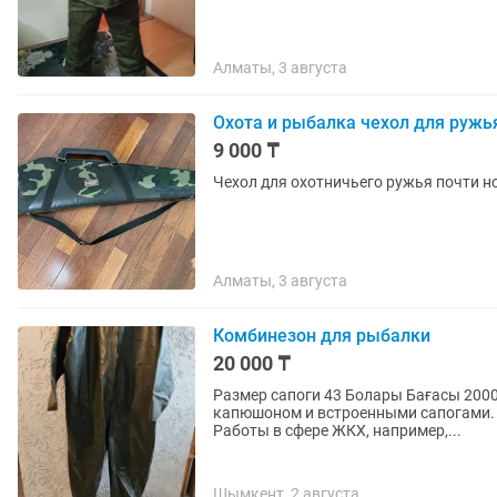
Алматы, 3 августа
Охота и рыбалка чехол для ружь
9 000 ₸
Чехол для охотничьего ружья почти 
Алматы, 3 августа
Комбинезон для рыбалки
20 000 ₸
Размер сапоги 43 Болары Бағасы 20000 тенге цельный водонепроницаемы
капюшоном и встроенными сапогами. Р
Работы в сфере ЖКХ, например,...
Шымкент, 2 августа