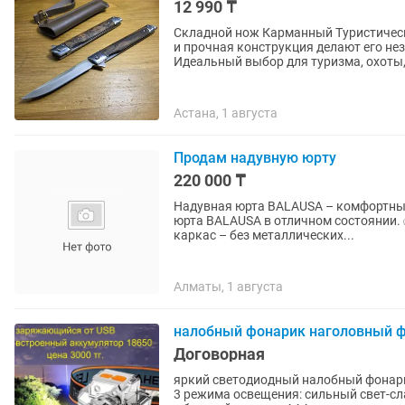
12 990 ₸
Складной нож Карманный Туристический Походны
и прочная конструкция делают его н
Идеальный выбор для туризма, охоты,.
Астана, 1 августа
Продам надувную юрту
220 000 ₸
Надувная юрта BALAUSA – комфортный отдых в любом мес
юрта BALAUSA в отличном состоянии. ✅ Быстрая установка за 10–15 минут ✅ Надувной
каркас – без металлических...
Алматы, 1 августа
налобный фонарик наголовный ф
Договорная
яркий светодиодный налобный фонари
3 режима освещения: сильный свет-сла