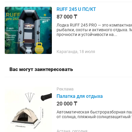
RUFF 245 U ПС/КТ
87 000 ₸
Лодка RUFF 245 PRO — это компактная
рыбалки, охоты и активного отдыха. 
прочности и устойчивости на...
Караганда, 18 июля
Вас могут заинтересовать
Реклама
Палатка для отдыха
20 000 ₸
Автоматическая быстроразборная пал
от солнца, пляжный солнцезащитный т
портативная палатка для...
Астана, сегодня