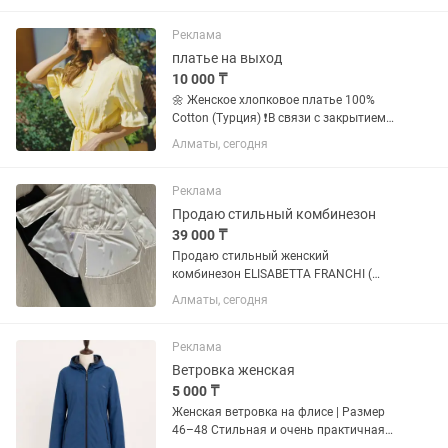
кровообращения. Если ступни не
здоровы, кровеносные сосуды,...
Реклама
платье на выход
10 000 ₸
🌼 Женское хлопковое платье 100%
Cotton (Турция) ❗️В связи с закрытием
магазина распродаем остатки! В
Алматы, сегодня
наличии всего 7 платьев: 💛 Желтый —
1 шт. 🌸 Розовый — 2 шт. 🤎
Шоколадный — 2 шт. ...
Реклама
Продаю стильный комбинезон
39 000 ₸
Продаю стильный женский
комбинезон ELISABETTA FRANCHI (
Италия) в идеальном состоянии.Одели
Алматы, сегодня
1 раз. После химчистки! Блузу и брюки
можно носить отдельно , комбинируя с
другими вещами гардероба. Размер...
Реклама
Ветровка женская
5 000 ₸
Женская ветровка на флисе | Размер
46–48 Стильная и очень практичная