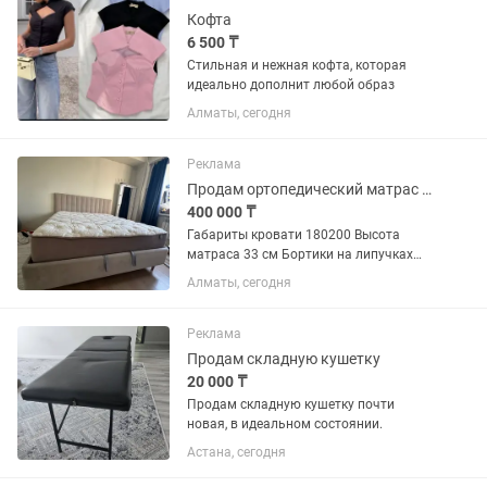
Кофта
6 500 ₸
Стильная и нежная кофта, которая
идеально дополнит любой образ
Алматы, сегодня
Реклама
Продам ортопедический матрас с кроватью
400 000 ₸
Габариты кровати 180200 Высота
матраса 33 см Бортики на липучках
снимаются и можно стирать в
Алматы, сегодня
машинке Кровать Beyosa Claire Матрас
Andre Renault desight fashion В
эксплуатации 1,5 года Идеально для...
Реклама
Продам складную кушетку
20 000 ₸
Продам складную кушетку почти
новая, в идеальном состоянии.
Астана, сегодня