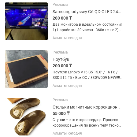
Реклама
Samsung odyssey G6 QD-OLED 240ghz
280 000 ₸
Два монитора в идеальном состоянии!
1) Наработал 30 часов - 360к тенге 2)
Наработал пол года -280к тенге За оба:
Алматы, сегодня
360+280=640-40=600 к Есть
возможность в рассрочку! (720к) на 12
месяцев 12м = 60к в...
Реклама
Ноутбук
200 000 ₸
Ноутбук Lenovo V15 G5 15.6" / 16 Гб /
SSD 512 Гб / Без ОС / 83GW009-NFW!!!!
Ноутбук Lenovo V15 G5 - надежное и
Алматы, сегодня
производительное решение для
бизнеса и учебы. Оснащен 8-ядерным
процессором Intel Core...
Реклама
Стельки магнитные коррекционные Гучженцзи
55 000 ₸
Ступни – это второе сердце. Процесс
кровообращения по всему телу тесно
связан со ступнями, от стояния до
Алматы, сегодня
хождения – отсюда сила и скорость