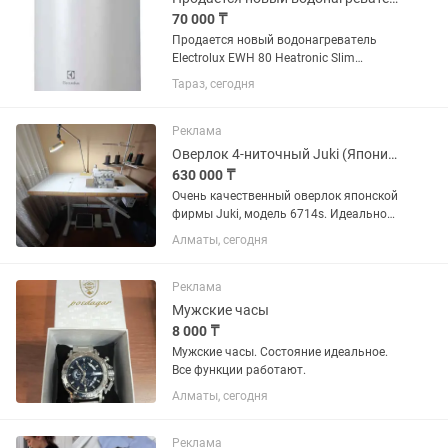
70 000 ₸
Продается новый водонагреватель
Electrolux EWH 80 Heatronic Slim
DryHeat (80 л) ✅ Абсолютно новый Ни
Тараз, сегодня
разу не использовался. Из коробки не
доставался. Полный заводской
комплект. Коробка...
Реклама
Оверлок 4-ниточный Juki (Япония)
630 000 ₸
Очень качественный оверлок японской
фирмы Juki, модель 6714s. Идеально
для трикотажа, и обработки краев.
Алматы, сегодня
Использовался дома, недолго,
состояние нового. Тихий ход, красивые
ровные швы....
Реклама
Мужские часы
8 000 ₸
Мужские часы. Состояние идеальное.
Все функции работают.
Алматы, сегодня
Реклама