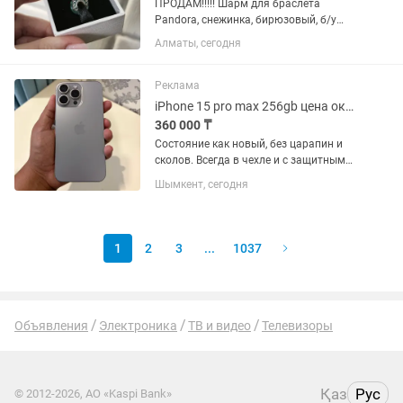
ПРОДАМ!!!!! Шарм для браслета
Pandora, снежинка, бирюзовый, б/у
Красивый шарм для браслета в стиле
Алматы, сегодня
зимней снежинки с нежной бирюзовой
вставкой. Смотрится аккуратно, ярко и
очень красиво на браслете....
Реклама
iPhone 15 pro max 256gb цена окончательная
360 000 ₸
Состояние как новый, без царапин и
сколов. Всегда в чехле и с защитным
стеклом. Face ID, камера, заряд — всё
Шымкент, сегодня
работает идеально. 256 ГБ Natural
Titanium Полный комплект Без
ремонта и блокировок Продаю...
1
2
3
...
1037
Объявления
Электроника
ТВ и видео
Телевизоры
Қаз
Рус
© 2012-2026, АО «Kaspi Bank»