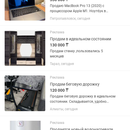
Продаю MacBook Pro 13 (2020) с
процессором Apple M1. Ноутбук в
серебристом цвете, в идеальном
Петропавловск, сегодня
состоянии. Был в личном
пользовании. Мышка беспроводная
Apple в подарок.Состояние
Реклама
аккумулятора-94%
Продам в идеальном состоянии
130 000 ₸
Продам стенку ,пользовались 5
месяцев
Тараз, сегодня
Реклама
Продам беговую дорожку
120 000 ₸
Продам беговую дорожку в идеальном
состоянии. Складывается, удобно
перемещать. Полностью в рабочем
Алматы, сегодня
состоянии. Работает от сети.Причина
продажи переезд. Только самовывоз.
Торг уместен
Реклама
Продается новый водонагреватель Electrolux EWH 80Л Heatronic Slim DryHeat