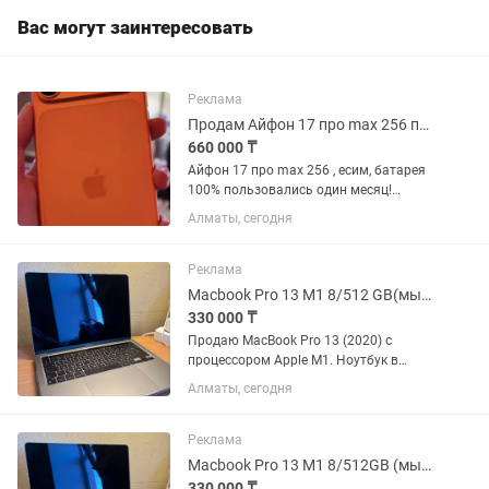
Вас могут заинтересовать
Реклама
Продам Айфон 17 про max 256 пользовались один месяц , идеальное состояние.
660 000 ₸
Айфон 17 про max 256 , есим, батарея
100% пользовались один месяц!
Продаю по причине срочно деньги
Алматы, сегодня
нужны! Не единой царапины
идеальный! Коробка зарядка
комплект! Гарантийный талон на год
Реклама
имеется!...
Macbook Pro 13 M1 8/512 GB(мышка беспроводная Apple в подарок)
330 000 ₸
Продаю MacBook Pro 13 (2020) с
процессором Apple M1. Ноутбук в
серебристом цвете, в идеальном
Алматы, сегодня
состоянии.Был в личном пользовании.
Мышка беспроводная Apple в подарок.
Есть варианты выкупа из городов:...
Реклама
Macbook Pro 13 M1 8/512GB (мышка Apple беспроводная в подарок)
330 000 ₸