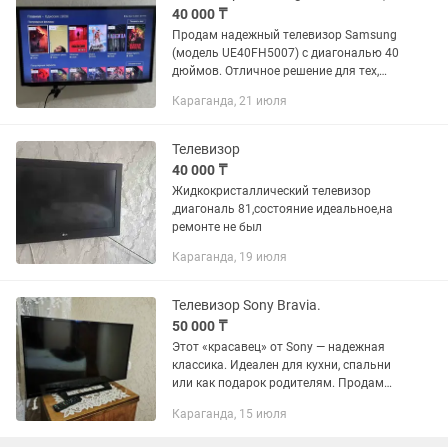
40 000 ₸
Продам надежный телевизор Samsung
(модель UE40FH5007) с диагональю 40
дюймов. Отличное решение для тех,
кому нужен качественный экран для
Караганда, 21 июля
спальни, кухни или детской комнаты.
Несмотря на то, что это...
Телевизор
40 000 ₸
Жидкокристаллический телевизор
,диагональ 81,состояние идеальное,на
ремонте не был
Караганда, 19 июля
Телевизор Sony Bravia.
50 000 ₸
Этот «красавец» от Sony — надежная
классика. Идеален для кухни, спальни
или как подарок родителям. Продам
телевизор Sony Bravia в отличном
Караганда, 15 июля
состоянии. Картинка четкая, цвета
сочные (качество Sony...