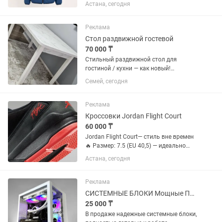
женская ветровка в красивом сине-
Астана, сегодня
бирюзовом цвете. Отлично подходит
для прохладной весны, осени и
летних...
Реклама
Стол раздвижной гостевой
70 000 ₸
Стильный раздвижной стол для
гостиной / кухни — как новый!
Идеальное решение для тех, кто любит
Семей, сегодня
принимать гостей. Современный
дизайн под мрамор отлично впишется
в любой интерьер — от минимализма
Реклама
до...
Кроссовки Jordan Flight Court
60 000 ₸
Jordan Flight Court— стиль вне времен
🔥 Размер: 7.5 (EU 40,5) — идеально
сидят на ногу 39-40. Гладкая кожа и
Астана, сегодня
мягкая замша дают премиальный
внешний вид и долговечность, а
текстильные вставки...
Реклама
СИСТЕМНЫЕ БЛОКИ Мощные ПК для работы и ИГР
25 000 ₸
В продаже надежные системные блоки,