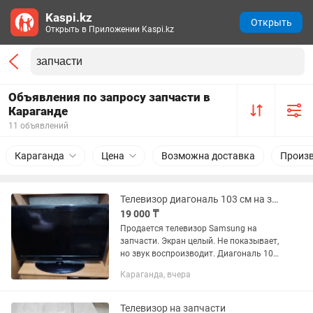
Kaspi.kz
Открыть
Открыть в Приложении Kaspi.kz
Объявления по запросу запчасти в
Караганде
11 объявлений
Караганда
Цена
Возможна доставка
Произ
Телевизор диагональ 103 см на запчасти
19 000 ₸
Продается телевизор Samsung на
запчасти. Экран целый. Не показывает,
но звук воспроизводит. Диагональ 103
см
Караганда, вчера
Телевизор на запчасти