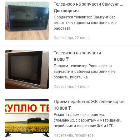
телевизор...
Телевизор на запчасти Самсунг Samsung
Договорная
Продается телевизор Самсунг без
смарт тв в хорошем состоянии, все
работает
Караганда, 22 июля
Телевизор на запчасти
9 000 ₸
Продам телевизор Panasonic на
запчасти в рабочем состоянии, не
звонить, писать на
Караганда, 14 июля
Прием нерабочих ЖК телевизоров
10 000 ₸
Ремонт прием неисправных,
сломанных, с разбитыми матрицами,
нерабочих и сгоревших ЖК и LED
телевизоров на запчасти в Караганде!
Караганда, позавчера
Если у Вас сломался телевизор, а его