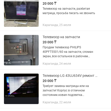
20 000 ₸
Телевизор на запчасти, разбитая
матрица, просьба писать не звонить
Караганда, 25 июля
Телевизор на запчасти
20 000 ₸
Продам телевизор PHILIPS
40PFT5501/60 на запчасти, сломан
экран, все остальное в рабочем
состоянии.
Караганда, 24 июля
Телевизор LG 43UJ634V ремонт или на запчасти.
20 000 ₸
Требует замены матрицы или на
запчасти! Корпус в отличном
состоянии.новая подсветка
дисплея.По воле случая,кто то
Караганда, 22 июля
приложился к экрану.Соответственно
требуется его замена.Кроме матрицы,