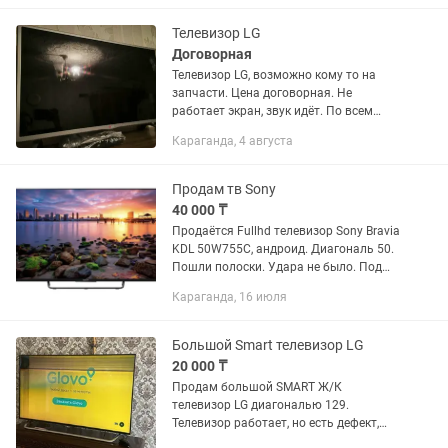
ремонт стоит дороже чем покупка...
Телевизор LG
Договорная
Телевизор LG, возможно кому то на
запчасти. Цена договорная. Не
работает экран, звук идёт. По всем
вопросам пишите в директ или на
Караганда, 4 августа
Продам тв Sony
40 000 ₸
Продаётся Fullhd телевизор Sony Bravia
KDL 50W755C, андроид. Диагональ 50.
Пошли полоски. Удара не было. Под
ремонт либо на запчасти
Караганда, 16 июля
Большой Smart телевизор LG
20 000 ₸
Продам большой SMART Ж/К
телевизор LG диагональю 129.
Телевизор работает, но есть дефект,
сверху полосит экран. В целом