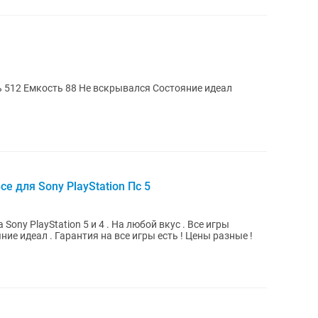
Телефон в отличном состоянии Память 512 Емкость 88 Не вскрывался Состояние идеал
се для Sony PlayStation Пс 5
PlayStation 5 и 4 . На любой вкус . Все игры
лицензионные , оригинальные . Состояние идеал . Гарантия на все игры есть ! Цены разные !