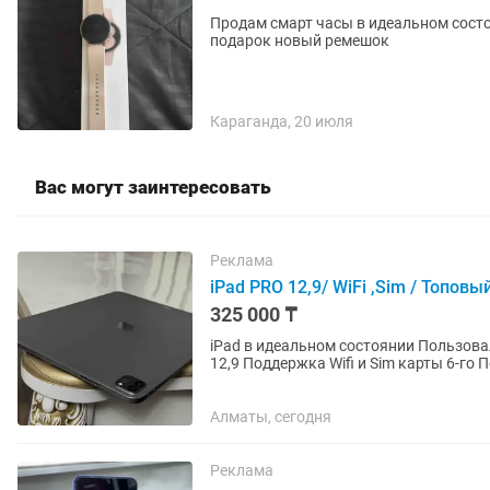
Продам смарт часы в идеальном состоя
подарок новый ремешок
Караганда, 20 июля
Вас могут заинтересовать
Реклама
iPad PRO 12,9/ WiFi ,Sim / Топов
325 000 ₸
iPad в идеальном состоянии Пользовалась бережно и аккуратно Состояние идеал . iPad PRO
Алматы, сегодня
Реклама