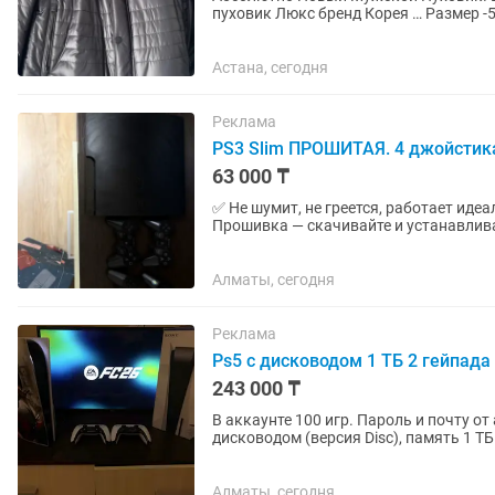
пуховик Люкс бренд Корея … Размер -52 Утеплитель-Верблюжья шерсть Цвет -темно синий
Материал вверха -Поликоттон...
Астана, сегодня
Реклама
PS3 Slim ПРОШИТАЯ. 4 джойстика. 
63 000 ₸
✅ Не шумит, не греется, работает иде
Прошивка — скачивайте и устанавливайте новы
Slim • 4 джойстика (1...
Алматы, сегодня
Реклама
Ps5 с дисководом 1 ТБ 2 гейпада 
243 000 ₸
В аккаунте 100 игр. Пароль и почту от аккаунта от
дисководом (версия Disc), память 1 Т
Два геймпада...
Алматы, сегодня