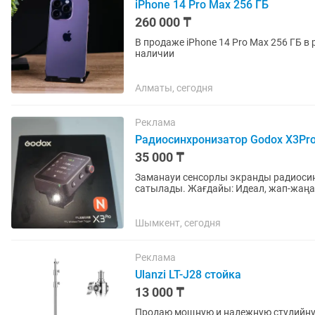
iPhone 14 Pro Max 256 ГБ
260 000 ₸
В продаже iPhone 14 Pro Max 256 ГБ в
наличии
Алматы, сегодня
Реклама
Радиосинхронизатор Godox X3Pro
35 000 ₸
Заманауи сенсорлы экранды радиосинх
сатылады. Жағдайы: Идеал, жап-жаңа
немесе қашалған жері жоқ, сенсоры ме
Шымкент, сегодня
Реклама
Ulanzi LT-J28 стойка
13 000 ₸
Продаю мощную и надежную студийную 