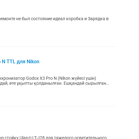
 ремонте не был состояние идеал коробка и Зарядка в
 N TTL для Nikon
ронизатор Godox X3 Pro N (Nikon жүйесі үшін)
дай, өте ұқыпты қолданылған. Ешқандай сырылған
н...
стойку Ulanzi LT-J28 для тяжелого осветительного