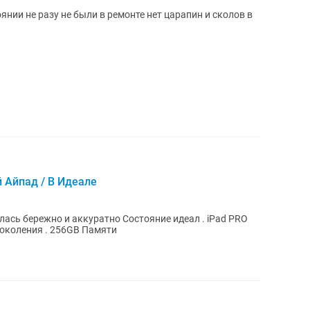
нии не разу не были в ремонте нет царапин и сколов в
ый Айпад / В Идеале
12,9 Поддержка Wifi и Sim карты 6-го Поколения . 256GB Памяти