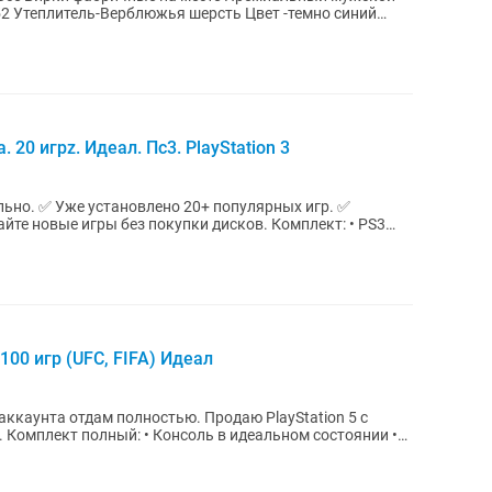
20 игрz. Идеал. Пс3. PlayStation 3
ально. ✅ Уже установлено 20+ популярных игр. ✅
е игры без покупки дисков. Комплект: • PS3
100 игр (UFC, FIFA) Идеал
дам полностью. Продаю PlayStation 5 с
Б. Комплект полный: • Консоль в идеальном состоянии •