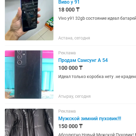
Виво y 91
18 000 ₸
Vivo y91 32gb состояние идеал батаре
Астана, сегодня
Реклама
Продам Самсунг А 54
100 000 ₸
Идеал только коробка нету .не краде
Атырау, сегодня
Реклама
Мужской зимний пуховик!!!
150 000 ₸
Абсолютно Новый Мужской Пуховик! Все Бирки фа