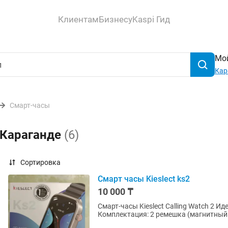
Клиентам
Бизнесу
Kaspi Гид
Мой
Кар
Смарт-часы
 Караганде
(6)
Сортировка
Смарт часы Kieslect ks2
10 000 ₸
Смарт-часы Kieslect Calling Watch 2 Идеальный
Комплектация: 2 ремешка (магнитный