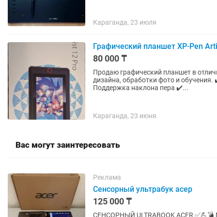
Караганда, 23 июля
Графический планшет XP-Pen Arti
80 000 ₸
Продаю графический планшет в отлич
дизайна, обработки фото и обучения. ✔️ Диагональ 11.6" (экран с хорошей цветопередачей) ✔️
Поддержка наклона пера ✔️...
Караганда, 23 июня
Вас могут заинтересовать
Реклама
Сенсорный ультрабук асер
125 000 ₸
СЕНСОРНЫЙ ULTRABOOK ACER ✅💪