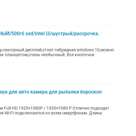
/500гб ssd/Intel i3/шустрый/рассрочка.
у,сенсорный дисплей,стоит гибридная windows 10,можно
ак планшетом,очень необычный. Все кнопочки
ера для авто камера для рыбалки бороскоп
ходят
Wi-Fi подключаются ко всем смартфонам. Длина