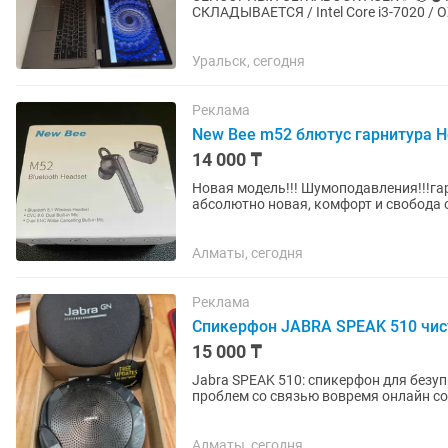
СКЛАДЫВАЕТСЯ / Intel Core i3-7020 / OZ
БАТАРЕЯ 🔋✅/ УРАЛЬСК АКСАЙ ДОСТ
Уральск, сегодня
Реклама
New Bee m52 блютус гарнитура Н
14 000 ₸
Новая модель!!! Шумоподавления!!!га
абсолютно новая, комфорт и свобода
Bluetooth‑гарнитура для тех, кто ценит.
Алматы, сегодня
Реклама
Спикерфон JABRA SPEAK 510 чис
15 000 ₸
Jabra SPEAK 510: спикерфон для безуп
проблем со связью вовремя онлайн с
проблему раз и навсегда! Что...
Алматы, сегодня