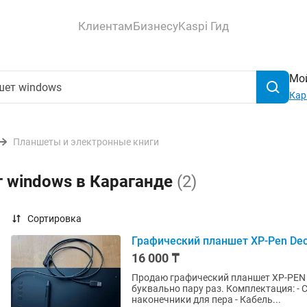
Клиентам
Бизнесу
Kaspi Гид
Мой
Кар
Планшеты и электронные книги
 windows в Караганде
(2)
Сортировка
Графический планшет XP-Pen Dec
16 000 ₸
Продаю графический планшет XP-PEN 
буквально пару раз. Комплектация: - Сам планшет - Перо (рисует без батареек) - Сменные
наконечники для пера - Кабель...