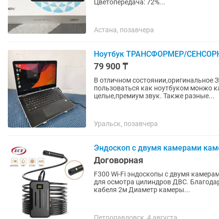
Цветопередача: 72%...
Астана, позавчера
Ноутбук ТРАНСФОРМЕР/СЕНСОРНЫЙ
79 900 ₸
В отличном состоянии,оригинальное З
пользоваться как ноутбуком монжо к
целые,премиум звук. Также разные...
Уральск, позавчера
Эндоскоп с двумя камерами кам
Договорная
F300 Wi-Fi эндоскопы с двумя камерами Full-HD 1920×1080P / 1920×1080 Р Отлично под
для осмотра цилиндров ДВС. Благодаря 
кабеля 2м Диаметр камеры...
Петропавловск, 4 августа