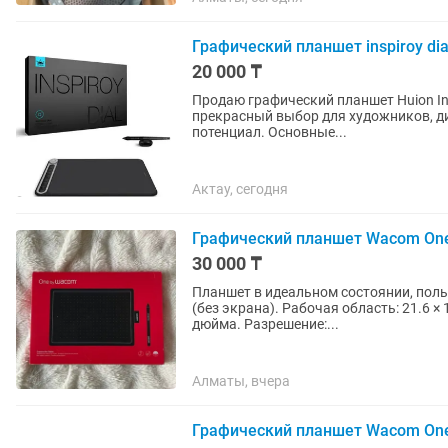
Графический планшет inspiroy di
20 000 ₸
Продаю графический планшет Huion Ins
прекрасный выбор для художников, ди
потенциал. Основные...
Актау, сегодня
Графический планшет Wacom One
30 000 ₸
Планшет в идеальном состоянии, пользовалась 2 раза. Тип устр
(без экрана). Рабочая область: 21.6 ×
дюйма. Разрешение:...
Алматы, вчера
Графический планшет Wacom O