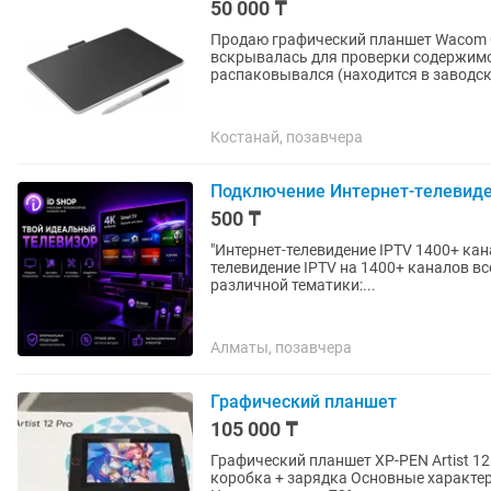
50 000 ₸
Продаю графический планшет Wacom One Medium. Состояние
вскрывалась для проверки содержимог
распаковывался (находится в заводск
Костанай, позавчера
Подключение Интернет-телевиде
500 ₸
"Интернет-телевидение IPTV 1400+ каналов за 500 тг/мес П
телевидение IPTV на 1400+ каналов в
различной тематики:...
Алматы, позавчера
Графический планшет
105 000 ₸
Графический планшет XP-PEN Artist 12
коробка + зарядка Основные характерис