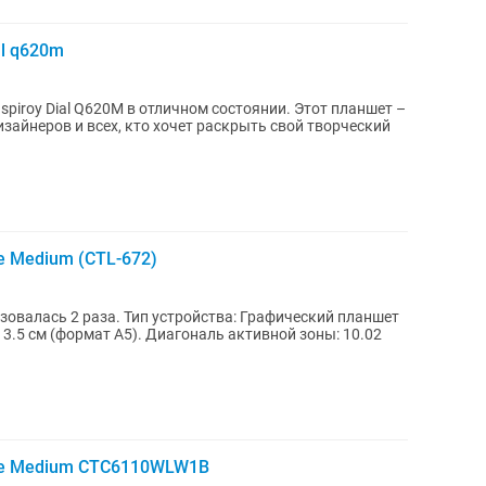
al q620m
piroy Dial Q620M в отличном состоянии. Этот планшет –
зайнеров и всех, кто хочет раскрыть свой творческий
 Medium (CTL-672)
ойства: Графический планшет
 13.5 см (формат A5). Диагональ активной зоны: 10.02
ne Medium CTC6110WLW1B