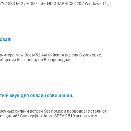
Y / SSD M.2 / HDD / Intel HD GRAPHICS 620 / Windows 11 /
АВКА
овая!
рнитура New Bee M52 Английская версия В упаковке,
 общения без проводов Беспроводная
..
тый звук для онлайн совещаний.
речных онлайн встреч без помех и проводов! Устали от
овещаний? Спикерфон Jabra SPEAK 510 решить эту