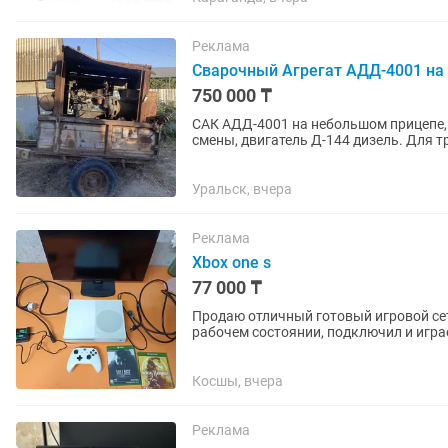
Реклама
Сварочный Агрегат АДД-4001 на
750 000 ₸
САК АДД-4001 на небольшом прицепе,
смены, двигатель Д-144 дизель. Для 
УАЗИКОМ. Не дымит, масло не...
Уральск, вчера
Реклама
Xbox one s
77 000 ₸
Продаю отличный готовый игровой сет
рабочем состоянии, подключил и играе
нюансы расписал честно,...
Косшы, вчера
Реклама