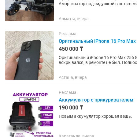
Амортизатор под сидушкой в штоке.мя
дополнительно аккумулятор на 12...
Алматы, вчера
Реклама
Оригинальный iPhone 16 Pro Max
450 000 ₸
Оригинальный iPhone 16 Pro Max 256 G
вскрывался, в ремонте не был. Полно
Полный комплект: коробка и...
Астана, вчера
Реклама
Аккумулятор с прикуривателем
190 000 ₸
Новым аккумулятор,хорошая вещь.
Караганда, вчера