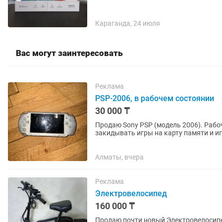
Караганда, 24 июля
Вас могут заинтересовать
Реклама
PSP-2006, в рабочем состоянии
30 000 ₸
Продаю Sony PSP (модель 2006). Рабочая, пользовал
закидывать игры на карту памяти и и
приставок (Sega, Dendy, PS1...
Алматы, вчера
Реклама
Электровелосипед
160 000 ₸
Продаю почти новый Электровелосипед