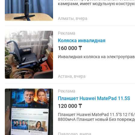
камерами, имеет модульную конструк
высокую производительность в сложн
Алматы, вчера
Реклама
Коляска инвалидная
160 000 ₸
Инвалидная коляска на электроуправ
Астана, вчера
Реклама
Планшет Huawei MatePad 11.5S
120 000 ₸
Планшет Huawei MatePad 11.5"S 12 Гб/256 Гб серый 11.5 дюйм 2800x1840 экран Аккумулятор
8800мчА Планшет новый Без повреждений по корпусу и экрану Был для просмотра и фото
Заряд держит отлично...
Павлодар, вчера