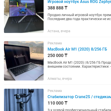
Игровой ноутбук Asus ROG Zephyr
388 888 ₸
Продаю личный игровой ноутбук преми
Последние два года практически не и
Ноутбук полностью обслужен,...
Астана, вчера
Реклама
MacBook Air M1 (2020) 8/256 ГБ
250 000 ₸
MacBook Air M1 (2020) | 8/256 ГБ Продаю MacBook Air M1 (2020) в отличном техническом и
внешнем состоянии. Характеристики: - Процессор: Apple M1 - Оперативная память: 8 ГБ - SSD-
накопитель: 256 ГБ -...
Алматы, вчера
Реклама
Стабилизатор Crane2S / стедика
110 000 ₸
3-х осевой профессиональный стабили