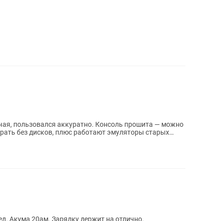
ся аккуратно. Консоль прошита — можно
грать без дисков, плюс работают эмуляторы старых
. Акума 20ам. Зарядку держит на отлично.