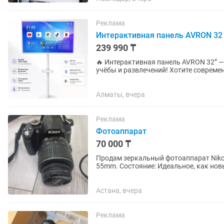
Реклама
Интерактивная панель AVRON 32
239 990 ₸
🔥 Интерактивная панель AVRON 32” 
учёбы и развлечений! Хотите современный экран, который можно легко перемещать по дому,
офису или учебному классу? Эта...
Алматы, вчера
Реклама
Фотоаппарат
70 000 ₸
Продам зеркальный фотоаппарат Niko
55mm. Состояние: Идеальное, как новы
Причина продажи:...
Астана, вчера
Реклама