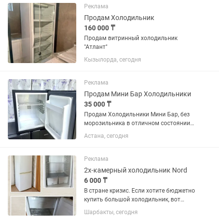
Реклама
Продам Холодильник
160 000 ₸
Продам витринный холодильник
"Атлант"
Кызылорда, сегодня
Реклама
Продам Мини Бар Холодильники
35 000 ₸
Продам Холодильники Мини Бар, без
морозильника в отличном состоянии
рабочие полностью. Охлаждает
Астана, сегодня
отлично. Для офиса , аптека ,
гостиница , в охрану , в кафе
рестораны, в больницу. В наличии 40
Реклама
шт...
2х-камерный холодильник Nord
6 000 ₸
В стране кризис. Если хотите бюджетно
купить большой холодильник, вот
решение. Продам холодильник NORD
Шарбакты, сегодня
Цена: 6000. тг Торг реально есть Нет