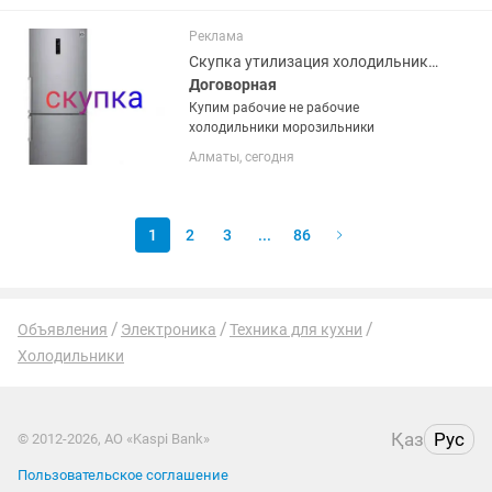
фреона (требуется заправка). Все
полки, решётки, ящики и...
Реклама
Скупка утилизация холодильников
Договорная
Купим рабочие не рабочие
холодильники морозильники
Алматы, сегодня
1
2
3
...
86
Объявления
Электроника
Техника для кухни
Холодильники
Қаз
Рус
© 2012-2026, АО «Kaspi Bank»
Пользовательское соглашение