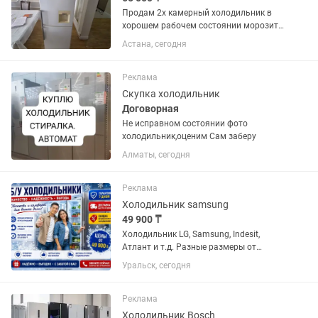
Продам 2х камерный холодильник в
хорошем рабочем состоянии морозит
и холодит марка LG No Frost высота
Астана, сегодня
1,90 см ширина 60см все как на фото
бу без ремонта без запаха чистый.
Есть и стиральная машина...
Реклама
Скупка холодильник
Договорная
Не исправном состоянии фото
холодильник,оценим Сам заберу
Алматы, сегодня
Реклама
Холодильник samsung
49 900 ₸
Холодильник LG, Samsung, Indesit,
Атлант и т.д. Разные размеры от
маленького данного до большого двух
Уральск, сегодня
метрового. Всё холодильники
проверены, почищены с паром и
обслужены. Резинки целые, дверцы
Реклама
хорошо...
Холодильник Bosch