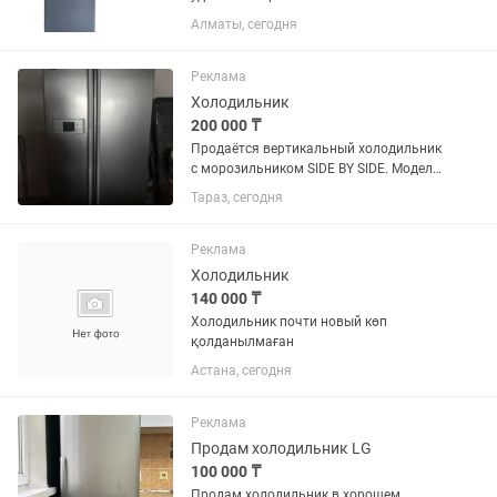
Алматы, сегодня
Реклама
Холодильник
200 000 ₸
Продаётся вертикальный холодильник
с морозильником SIDE BY SIDE. Модель
GR-B207WLQA. Б/у в хорошем
Тараз, сегодня
состоянии. Самовывоз. Возможно
доставка при договорённости. Торг
уместен
Реклама
Холодильник
140 000 ₸
Холодильник почти новый көп
қолданылмаған
Астана, сегодня
Реклама
Продам холодильник LG
100 000 ₸
Продам холодильник в хорошем