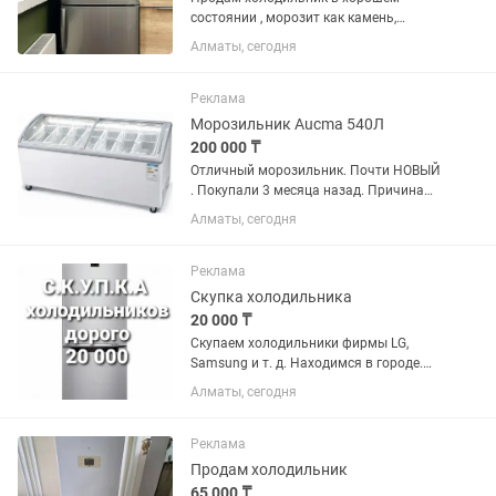
состоянии , морозит как камень,
продукты не портятся, вместительный.
Алматы, сегодня
Только самовывоз
Реклама
Морозильник Aucma 540Л
200 000 ₸
Отличный морозильник. Почти НОВЫЙ
. Покупали 3 месяца назад. Причина
продажи закрытия магазина. Восток
Алматы, сегодня
85см ширина 150 см глубина 70 см
Реклама
Скупка холодильника
20 000 ₸
Скупаем холодильники фирмы LG,
Samsung и т. д. Находимся в городе.
Сами приедем и сами заберем.
Алматы, сегодня
Реклама
Продам холодильник
65 000 ₸