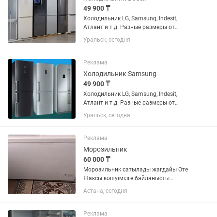
49 900 ₸
Холодильник LG, Samsung, Indesit,
Атлант и т.д. Разные размеры от
маленького данного до большого двух
Уральск, сегодня
метрового. Всё холодильники
проверены, почищены с паром и
обслужены. Резинки целые, дверцы
Реклама
хорошо...
Холодильник Samsung
49 900 ₸
Холодильник LG, Samsung, Indesit,
Атлант и т.д. Разные размеры от
маленького данного до большого двух
Уральск, сегодня
метрового. Всё холодильники
проверены, почищены с паром и
обслужены. Резинки целые, дверцы
Реклама
хорошо...
Морозильник
60 000 ₸
Морозильник сатылады жагдайы Оте
Жаксы көшуімізге байланысты
размери улкен болгандыктан сатуга
Астана, сегодня
койып отырмын. Озимиз пайдаланып
журген морозильник. Модель Бирюса
285 КХ
Реклама