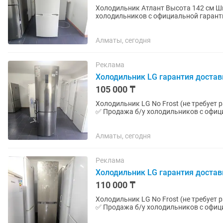
Холодильник Атлант Высота 142 см Ширина 54 см Глубина 56 см ✅ Продажа б/у
холодильников с официальной гарантие
летним опытом работы. Все холодильн
Алматы, сегодня
Реклама
Холодильник LG гарантия достав
105 000 ₸
Холодильник LG No Frost (не требует разморозки) Высота 200 см Ширин
✅ Продажа б/у холодильников с офици
более чем 10 летним...
Алматы, сегодня
Реклама
Холодильник LG гарантия достав
110 000 ₸
Холодильник LG No Frost (не требует разморозки) Высота 200 см Ширин
✅ Продажа б/у холодильников с офици
более чем 10 летним...