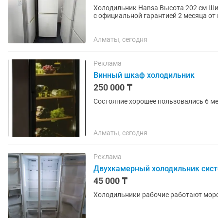
Холодильник Hansa Высота 202 см Ширина 60 см Глубина 60 см ✅ Продажа б/у холодильников
с официальной гарантией 2 месяца от 
работы. Все холодильники...
Алматы, сегодня
Реклама
Винный шкаф холодильник
250 000 ₸
Состояние хорошее пользовались 6 мес
Алматы, сегодня
Реклама
Двухкамерный холодильник сист
45 000 ₸
Холодильники рабочие работают моро