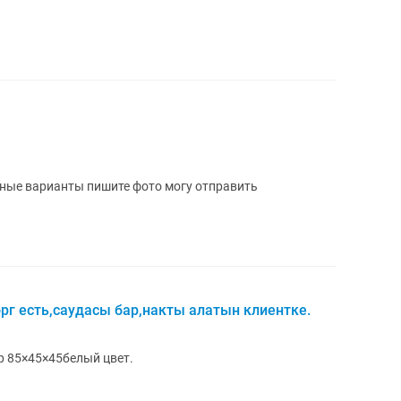
зные варианты пишите фото могу отправить
рг есть,саудасы бар,накты алатын клиентке.
 85×45×45белый цвет.