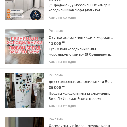
✅ Продажа б/у морозильных камер и
холодильников с официальной
гарантией 2 месяца от магазина и
Алматы, сегодня
мастера с более чем 10 летним опытом
работы. Все холодильники чистые без
запахов Цены от 50000 в...
Реклама
Скупка холодильников и морозильных камер
15 000 ₸
Купим ваш холодильник или
морозильную камеру 📷 Оцениваем по
фото 🚚 Заберем и увезем сами 💵
Алматы, сегодня
Деньги сразу Пишите или звоните
Реклама
двухкамерные холодильники Беко Лж
35 000 ₸
Продам холодильники двухкамерные
Беко Лж Индезит Вестел морозят
отлично р-н калкаман от 35000 и выше
Алматы, сегодня
Реклама
Холодильник Indesit двухкамерный (серебристый)