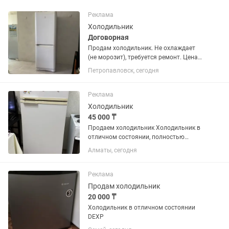
Реклама
Холодильник
Договорная
Продам холодильник. Не охлаждает
(не морозит), требуется ремонт. Цена
договорная.
Петропавловск, сегодня
Реклама
Холодильник
45 000 ₸
Продаем холодильник Холодильник в
отличном состоянии, полностью
исправен - работает тихо и без каких-
Алматы, сегодня
либо проблем. Продаем только потому,
что сделали новую кухню и приобрели
новую технику. 💰 Цена...
Реклама
Продам холодильник
20 000 ₸
Холодильник в отличном состоянии
DEXP