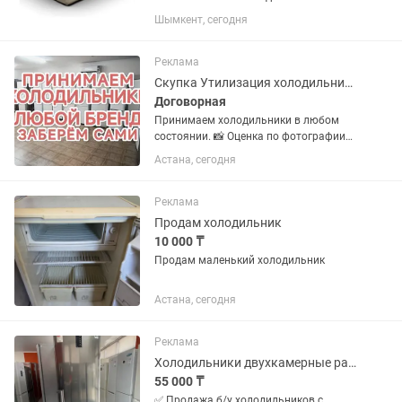
литров фирма Apricool. почти новый
Шымкент, сегодня
цена 65000
Реклама
Скупка Утилизация холодильников
Договорная
Принимаем холодильники в любом
состоянии. 📸 Оценка по фотографии
🛻 Вывезем сразу, что бы не занимало
Астана, сегодня
место! ♻️ Возможен обмен с доплатой
Присылайте на фото холодильника
или морозильника
Реклама
Продам холодильник
10 000 ₸
Продам маленький холодильник
Астана, сегодня
Реклама
Холодильники двухкамерные разные
55 000 ₸
✅ Продажа б/у холодильников с