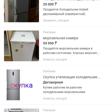
25 000 ₸
Продается Холодильник Indesit
двухкамерный (серебристый)
Шымкент, сегодня
Реклама
морозильная камера
59 990 ₸
Продаётся морозильная камера в
рабочем состоянии. Хорошо морозит,
стабильно держит температуру,
Алматы, сегодня
использовалась аккуратно. Подойдёт:
— для кафе — для магазина — для
склада — для дома Компактная, не...
Реклама
Скупка утилизация холодильников
Договорная
Купим рабочие не рабочие
холодильники морозильники
Алматы, сегодня
Реклама