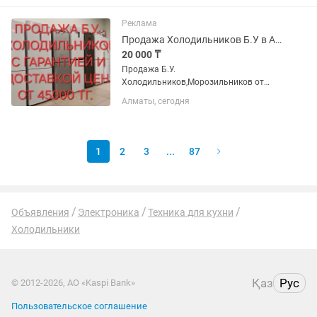
Реклама
Продажа Холодильников Б.У в Алматы с доставкой, И гарантией
20 000 ₸
Продажа Б.У.
Холодильников,Морозильников от
45000 тг. В Зависимости от марки
Алматы, сегодня
холодильника и внешнему состоянию.
Есть доставка. Звоните приезжайте,
выбирайте договоримся.
1
2
3
...
87
Объявления
Электроника
Техника для кухни
Холодильники
Қаз
Рус
© 2012-2026, АО «Kaspi Bank»
Пользовательское соглашение