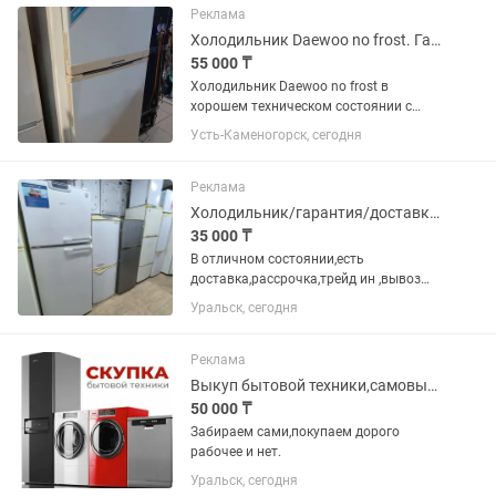
Реклама
Холодильник Daewoo no frost. Гарантия. Доставка до подъезда.
55 000 ₸
Холодильник Daewoo no frost в
хорошем техническом состоянии с
Гарантией Два месяца. Доставка до
Усть-Каменогорск, сегодня
подъезда бесплатно.
Реклама
Холодильник/гарантия/доставка/рассрочка/подберу
35 000 ₸
В отличном состоянии,есть
доставка,рассрочка,трейд ин ,вывоз
вашего,помогу покажу ,предложу.
Уральск, сегодня
Звоните или пишите договоримся Все
холодильники идеально
чистые,обслуженных без запаха ,все
Реклама
вымыто на...
Выкуп бытовой техники,самовывоз.
50 000 ₸
Забираем сами,покупаем дорого
рабочее и нет.
Уральск, сегодня