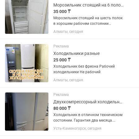
Морозильник стоящий на 6 полок в алматы
35 000 ₸
Морозильник стоящий на шесть полок
в хорошем рабочем состоянии
морозит отлично подойдет для
Алматы, сегодня
заморозки для всех продуктов рн
калкаман,возможен обмен на вашу
нерабочую с вашей доплатой
Реклама
Холодильники разные
25 000 ₸
Холодильник без фреона Рабочий
холодильники Не рабочий
Алматы, сегодня
Реклама
Двухкомпрессорный холодильник Атлант . Гарантия. Доставка.
80 000 ₸
Холодильник в отличном техническом
состоянии. Гарантия два месяца.
Доставка до подъезда бесплатно.
Усть-Каменогорск, сегодня