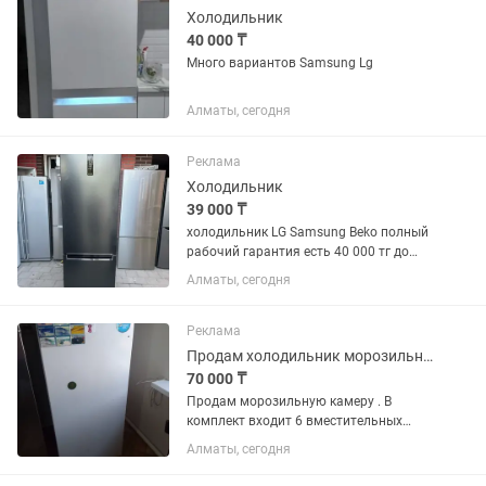
Холодильник
40 000 ₸
Много вариантов Samsung Lg
Алматы, сегодня
Реклама
Холодильник
39 000 ₸
холодильник LG Samsung Beko полный
рабочий гарантия есть 40 000 тг до
150 000 тг много сразу
Алматы, сегодня
Реклама
Продам холодильник морозильник
70 000 ₸
Продам морозильную камеру . В
комплект входит 6 вместительных
пластиковых контейнеров.
Алматы, сегодня
Температура охлаждения и заморозки
_18