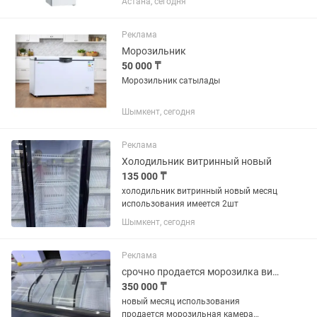
Астана, сегодня
Остался выключенным с мясом
внутри. Помыть профессиональным
клинингом. Новый стоит 525...
Реклама
Морозильник
50 000 ₸
Морозильник сатылады
Шымкент, сегодня
Реклама
Холодильник витринный новый
135 000 ₸
холодильник витринный новый месяц
использования имеется 2шт
Шымкент, сегодня
Реклама
срочно продается морозилка витринный
350 000 ₸
новый месяц использования
продается морозильная камера