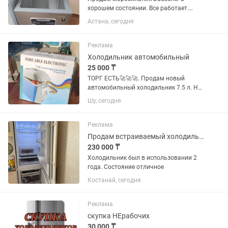
хорошем состоянии. Все работает.
Продаю в связи переездом.
Астана, сегодня
Реклама
Холодильник автомобильный
25 000 ₸
ТОРГ ЕСТЬ🚀🚀🚀. Продам новый
автомобильный холодильник 7.5 л. Не
использовался ни разу, полностью
Шу, сегодня
новый. Оснащён функциями
охлаждения. Отлично подойдёт для
поездок, отдыха, рыбалки, кемпинга и...
Реклама
Продам встраиваемый холодильник
230 000 ₸
Холодильник был в использовании 2
года. Состояние отличное
Костанай, сегодня
Реклама
скупка НЕрабочих
30 000 ₸