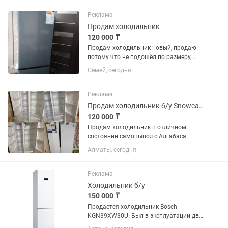
Реклама
Продам холодильник
120 000 ₸
Продам холодильник новый, продаю
потому что не подошёл по размеру,
120000 тг возможен торг
Семей, сегодня
Реклама
Продам холодильник б/у Snowcap sbs nf 570w
120 000 ₸
Продам холодильник в отличном
состоянии самовывоз с Алгабаса
Алматы, сегодня
Реклама
Холодильник б/у
150 000 ₸
Продается холодильник Bosch
KGN39XW30U. Был в эксплуатации два
года. Состояние отличное, есть запах.