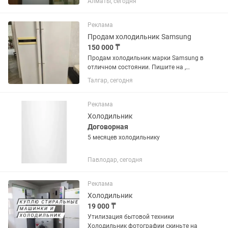
Алматы, сегодня
метров,покупали 27 сентября 2023
года,стоял на одном месте,не
передвигался
Реклама
Продам холодильник Samsung
150 000 ₸
Продам холодильник марки Samsung в
отличном состоянии. Пишите на ,
отправлю видеообзор.
Талгар, сегодня
Реклама
Холодильник
Договорная
5 месяцев холодильнику
Павлодар, сегодня
Реклама
Холодильник
19 000 ₸
Утилизация бытовой техники
Холодильник фотографии скиньте на