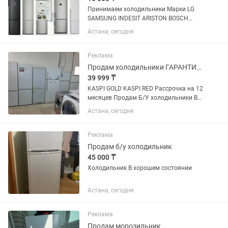
Принимаем холодильники Марки LG
SAMSUNG INDESIT ARISTON BOSCH
АТЛАНТ БИРЮСА
Астана, сегодня
Реклама
Продам холодильники ГАРАНТИЯ +ДОСТАВКА по городу БЕСПЛАТНО
39 999 ₸
KASPI GOLD KASPI RED Рассрочка на 12
месяцев Продам Б/У холодильники В
отличном рабочем состоянии.
Астана, сегодня
Гарантия +Доставка ПО ГОРОДУ
БЕСПЛАТНО. НАШ АДРЕС: г.Астана
ул.Абылайхана дом 62
Реклама
Продам б/у холодильник
45 000 ₸
Холодильник В хорошем состоянии
Астана, сегодня
Реклама
Продам морозильник