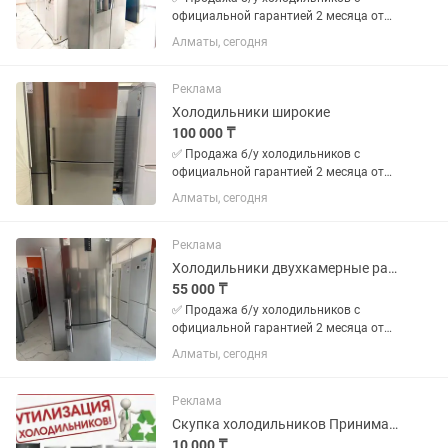
официальной гарантией 2 месяца от
магазина и мастера с более чем 10
Алматы, сегодня
летним опытом работы. Все
холодильники чистые без запахов
Цены от 50000 в зависимости от
Реклама
модели...
Холодильники широкие
100 000 ₸
✅ Продажа б/у холодильников с
официальной гарантией 2 месяца от
магазина и мастера с более чем 10
Алматы, сегодня
летним опытом работы. Все
холодильники чистые без запахов
Цены от 50000 в зависимости от
Реклама
модели...
Холодильники двухкамерные разные
55 000 ₸
✅ Продажа б/у холодильников с
официальной гарантией 2 месяца от
магазина и мастера с более чем 10
Алматы, сегодня
летним опытом работы. Все
холодильники чистые без запахов
Цены от 50000 в зависимости от
Реклама
модели...
Скупка холодильников Принимаем Холодильники
10 000 ₸