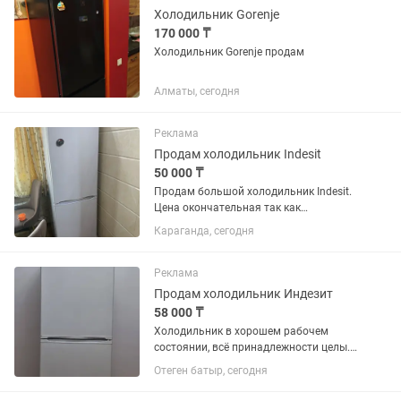
Холодильник Gorenje
170 000 ₸
Холодильник Gorenje продам
Алматы, сегодня
Реклама
Продам холодильник Indesit
50 000 ₸
Продам большой холодильник Indesit.
Цена окончательная так как
холодильник в отличном состоянии.
Караганда, сегодня
Все ящики целые. В ремонте никогда не
был. Самовывоз с Михайловки.
Реклама
Продам холодильник Индезит
58 000 ₸
Холодильник в хорошем рабочем
состоянии, всё принадлежности целы.
Только надо поменять резину на
Отеген батыр, сегодня
дверце.