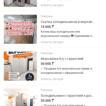
Алматы, сегодня
Реклама
Скупка холодильников и морозильных камер
15 000 ₸
Купим ваш холодильник или
морозильную камеру 📷 Оцениваем по
фото 🚚 Заберем и увезем сами 💵
Алматы, сегодня
Деньги сразу Пишите или звоните
Реклама
Морозилки б/у с гарантией
50 000 ₸
✅ Продажа б/у морозильных камер и
холодильников с официальной
гарантией 2 месяца от магазина и
Алматы, сегодня
мастера с более чем 10 летним опытом
работы. Все холодильники чистые без
запахов Цены от 50000 в...
Реклама
Холодильники с гарантией и доставкой по городу
55 000 ₸
✅ Продажа б/у холодильников с