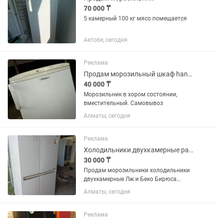
70 000 ₸
5 камерный 100 кг мясо помещается
Актобе, сегодня
Реклама
Продам морозильный шкаф hansa
40 000 ₸
Морозильник в хором состоянии,
вместительный. Самовывоз
Алматы, сегодня
Реклама
Холодильники двухкамерные разные варианты и цены разные
30 000 ₸
Продам морозильники холодильники
двухкамерные Лж и Беко Бирюса
Индезит р-н аккент все работает
Алматы, сегодня
от30000 и выше
Реклама