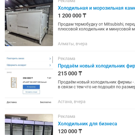
Реклама
Холодильная и морозильная кам
1 200 000 ₸
Продам термобудку от Mitsubishi, пере
плюсовой холодильник и минусовой мо
мкр.Достык. Выше Кар сити....
Алматы, вчера
Реклама
Продаём новый холодильник фир
215 000 ₸
Продаём новый холодильник фирмы - 
в связи с тем что не подошёл по размеру. Холодильник встраиваемый, предназнач
установки в кухонный...
Астана, вчера
Реклама
Холодильник для бизнеса
120 000 ₸