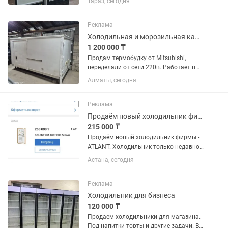
Тараз, сегодня
Реклама
Холодильная и морозильная камера
1 200 000 ₸
Продам термобудку от Mitsubishi,
переделали от сети 220в. Работает в
двух вариантах как плюсовой
Алматы, сегодня
холодильник и минусовой
морозильник. Находится г.Алматы,
Ауэзовский район, мкр.Достык. Выше
Реклама
Кар сити....
Продаём новый холодильник фирмы - ATLANT.
215 000 ₸
Продаём новый холодильник фирмы -
ATLANT. Холодильник только недавно
купили. Продаём, в связи с тем что не
Астана, сегодня
подошёл по размеру. Холодильник
встраиваемый, предназначен для
установки в кухонный...
Реклама
Холодильник для бизнеса
120 000 ₸
Продаем холодильники для магазина.
Под напитки торты и другие задачи. В