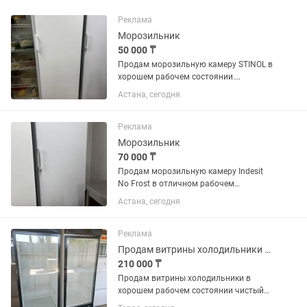
Реклама
Морозильник
50 000 ₸
Продам морозильную камеру STINOL в
хорошем рабочем состоянии.
Полностью исправна, отлично
Астана, сегодня
морозит, работает тихо. Все полки и
ящики в комплекте. Подходит для
дома, магазина или дачи.
Реклама
Производитель:...
Морозильник
70 000 ₸
Продам морозильную камеру Indesit
No Frost в отличном рабочем
состоянии. Полностью исправна,
Астана, сегодня
хорошо морозит, работает тихо.
Система No Frost, размораживание не
требуется. Чистая, без посторонних...
Реклама
Продам витрины холодильники в хорошем рабочем состоянии чистый
210 000 ₸
Продам витрины холодильники в
хорошем рабочем состоянии чистый
цена за каждый по 250 тысяч