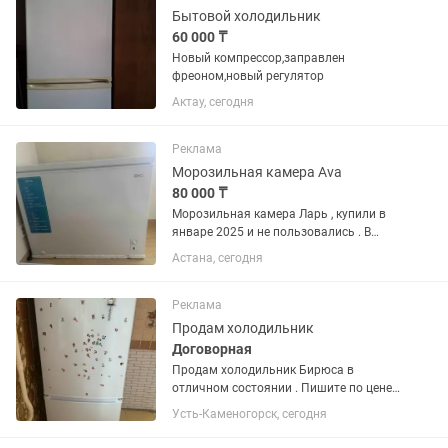
Бытовой холодильник
60 000 ₸
Новый компрессор,заправлен
фреоном,новый регулятор
Актау, сегодня
Реклама
Морозильная камера Ava
80 000 ₸
Морозильная камера Ларь , купили в
январе 2025 и не пользовались . В
отличном состоянии
Астана, сегодня
Реклама
Продам холодильник
Договорная
Продам холодильник Бирюса в
отличном состоянии . Пишите по цене
договоримся
Усть-Каменогорск, сегодня