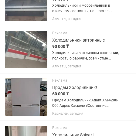
Холодильники и морозильники в
отличном состоянии, полностью
рабочие, все чистые ухожэные как на
Алматы, сегодня
фото, на каждый холодильник дам
один месяц гарантию, цэны разные,
помогу с доставкой, кому интересно...
Реклама
Холодильники витринные
90 000 ₸
Холодильники в отличном состоянии,
полностью рабочие, все чистые,
ухоженные как на фото, есть разные
Алматы, сегодня
варианты, большой выбор
Реклама
Продам Холодильник!
60 000 ₸
Продам Холодильник Atlant XM-4208-
000!Адрес Каскелен!Состояние
отличный!Ширина 54.5 см Глубина 57.2
Каскелен, сегодня
см Высота 142.5 см Вес 50.0 кг Объем
Общий объем 173.0 л Объем
холодильной камеры 131.0 л Объем...
Реклама
Холодильник Shivaki