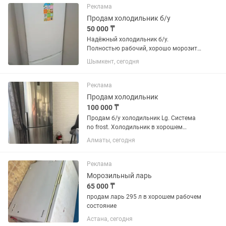
Реклама
Продам холодильник б/у
50 000 ₸
Надёжный холодильник б/у.
Полностью рабочий, хорошо морозит
и охлаждает. Аккуратно
Шымкент, сегодня
использовался, внутри чистый.
Подойдёт для дома и съемной
квартиры.
Реклама
Продам холодильник
100 000 ₸
Продам б/у холодильник Lg. Система
no frost. Холодильник в хорошем
состоянии. Торг имеется
Алматы, сегодня
Реклама
Морозильный ларь
65 000 ₸
продам ларь 295 л в хорошем рабочем
состояние
Астана, сегодня