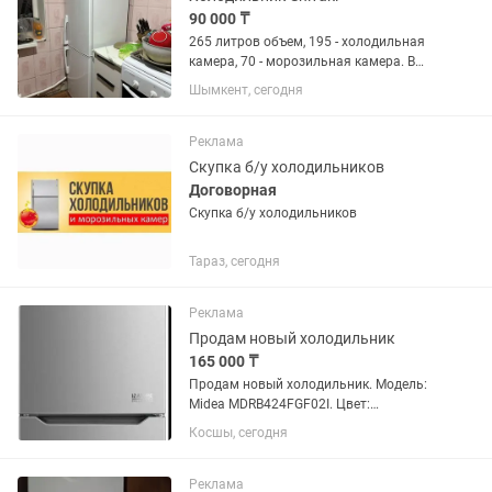
90 000 ₸
265 литров объем, 195 - холодильная
камера, 70 - морозильная камера. В
отличном состоянии, был куплен в
Шымкент, сегодня
2025 году, гарантия ещё имеется, цена
договорная
Реклама
Скупка б/у холодильников
Договорная
Скупка б/у холодильников
Тараз, сегодня
Реклама
Продам новый холодильник
165 000 ₸
Продам новый холодильник. Модель:
Midea MDRB424FGF02I. Цвет:
нержавеющая сталь. Можно
Косшы, сегодня
торговаться.
Реклама