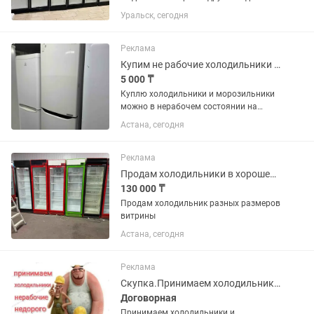
отличном состоянии. В заправке не
Уральск, сегодня
нуждаются. Полки полный комплект.
Высота два метра 60х60 см глубина.
Температура хранения +4...
Реклама
Купим не рабочие холодильники и морозильники
5 000 ₸
Куплю холодильники и морозильники
можно в нерабочем состоянии на
запчасти
Астана, сегодня
Реклама
Продам холодильники в хорошем состоянии
130 000 ₸
Продам холодильник разных размеров
витрины
Астана, сегодня
Реклама
Скупка.Принимаем холодильники и морозилки в нерабочем состоянии недорого
Договорная
Принимаем холодильники и