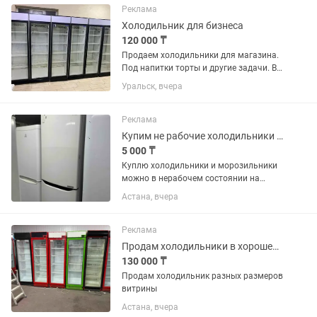
установки в кухонный...
Реклама
Холодильник для бизнеса
120 000 ₸
Продаем холодильники для магазина.
Под напитки торты и другие задачи. В
отличном состоянии. В заправке не
Уральск, вчера
нуждаются. Полки полный комплект.
Высота два метра 60х60 см глубина.
Температура хранения +4...
Реклама
Купим не рабочие холодильники и морозильники
5 000 ₸
Куплю холодильники и морозильники
можно в нерабочем состоянии на
запчасти
Астана, вчера
Реклама
Продам холодильники в хорошем состоянии
130 000 ₸
Продам холодильник разных размеров
витрины
Астана, вчера