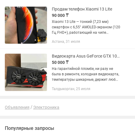
Продам телефон Xiaomi 13 Lite
90 000 ₸
Xiaomi 13 Lite — тонкий (7,23 мм)
смартфон с 6,55" AMOLED-экраном (120
Гц, FHD+), работающий на чипе
Snapdragon 7 Gen 1 с 8 ГБ ОЗУ.
Астана, 31 июля
Основная камера 50 Мб (Sony IMX766)
обеспечивает качественные фото....
Видеокарта Asus GeForce GTX 1050 Ti 4GB Expedition
50 000 ₸
На гарантийной пломбе, ни разу не
была в ремонте, холодная видеокарта,
температуры шикарные, держит любые
нагрузки, проходит любые тесты.
Талдыкорган, 25 июля
Подключение 6-pin не требуется,
справится любой блок...
Объявления
Электроника
Популярные запросы