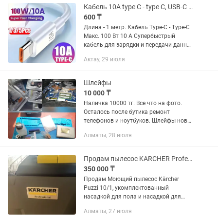
Кабель 10А type C - type C, USB-C на USB-C, длина 1м.
600 ₸
Длина - 1 метр. Кабель Type-C - Type-C
Макс. 100 Вт 10 А Супербыстрый
кабель для зарядки и передачи данных
для iPhone 16/15, Samsung, Xiaomi PD
Актау, 29 июля
Dual-C Type Quick Charge Кабель USB на
Type C 120 Вт...
Шлейфы
10 000 ₸
Наличка 10000 тг. Все что на фото.
Осталось после бутика ремонт
телефонов и ноутбуков. Шлейфы новые
на айфон 5/5s/6/6s/7. Всё вместе
Алматы, 28 июля
(камеры перед/зад, плата верх/низ,
стекло камеры). Платы от...
Продам пылесос KARCHER Professional
350 000 ₸
Продам Моющий пылесос Kärcher
Puzzi 10/1, укомплектованный
насадкой для пола и насадкой для
мягкой мебели, прекрасно подходит
Алматы, 27 июля
для эффективной гигиенической