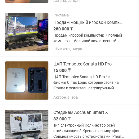
Астана, сегодня
цветы, насекомые, украшения,
предметная съемка. Увеличение 10×,
фокусировка на расстоянии...
Реклама
Продам мощный игровой компьютер
280 000 ₸
Продам игровой компьютер + полный
комплект + большой качественный
монитор! Состояние – как новый,
Шымкент, вчера
использовался бережно, работает
идеально. Подойдёт как для игр, так и
для...
ЦАП Tempotec Sonata HD Pro
15 000 ₸
ЦАП Tempotec Sonata HD Pro Чип
фирмы Cirrus Logic которые стоят на
iPhone и усилитель регулируемый
Порты Apple lightning, USB-C, USB
Актобе, вчера
Последние обновления прошивки
можно скачивать на официальном...
Стедикам Aochuan Smart X
32 000 ₸
Тип электронный Количество осей
стабилизации 3 Крепление смартфон
Совместимость с устройствами IPhone