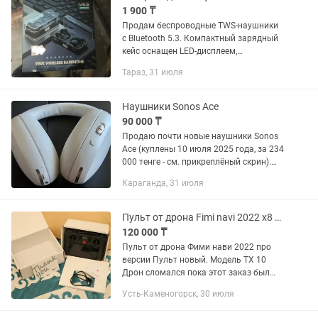
1 900 ₸
Продам беспроводные TWS-наушники
с Bluetooth 5.3. Компактный зарядный
кейс оснащен LED-дисплеем,
отображающим уровень заряда.
Тараз, 31 июля
Наушники быстро подключаются к
смартфону, обеспечивают
стабильное...
Наушники Sonos Ace
90 000 ₸
Продаю почти новые наушники Sonos
Ace (куплены 10 июля 2025 года, за 234
000 тенге - см. прикреплёный скрин).
Совместим с iPhone. Состояние: как
Караганда, 31 июля
новые; полная комплектация (см.
фото)
Пульт от дрона Fimi navi 2022 x8 pro TX 10
120 000 ₸
Пульт от дрона Фими нави 2022 про
версии Пульт новый. Модель ТХ 10
Дрон сломался пока этот заказ был
доставлен Интересует обмен на макбук
Усть-Каменогорск, 30 июля
айфон хароший фотоаппарат или
ноутбук по равной цене