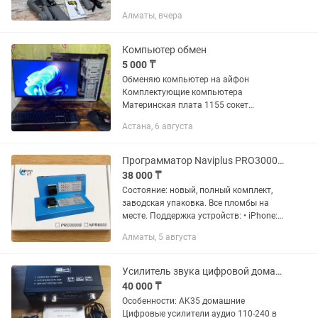
14 , 13 , 12 , 11 , Pro , Pro Max; Galaxy S21
Алматы, вчера
и выше Совместимость с ОС Android,
iOS Максимальный...
Компьютер обмен
5 000 ₸
Обменяю компьютер на айфон
Комплектующие компьютера
Материнская плата 1155 сокет
Процессор i3-2100 Видео карта gtx
Астана, 6 августа
1050 ti от компании Asus ОЗУ 12 Гб ддр
3 памяти Жесткий диск на 320гб и SSD
диск...
Программатор Naviplus PRO3000S NPR6000 NAND/HDD для Apple iPhone/iPad
38 000 ₸
Состояние: новый, полный комплект,
заводская упаковка. Все пломбы на
месте. Поддержка устройств: • iPhone:
4, 4S, 5, 5C, 5S, 6, 6 Plus • iPad: 2, 3, 4, Air,
Алматы, 5 августа
Air 2, Mini 2, Mini 3, Mini 4 Что...
Усилитель звука цифровой домашний(Авто)AK35, 800Вт, 110-240В,Bluetooth
40 000 ₸
Особенности: AK35 домашние
Цифровые усилители аудио 110-240 в