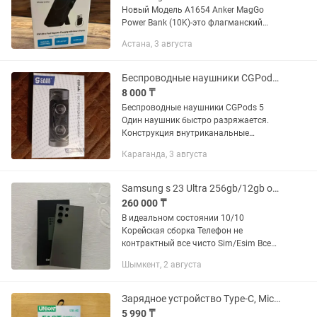
Новый Модель A1654 Anker MagGo
Power Bank (10K)-это флагманский
внешний аккумулятор (повербанк)
Астана, 3 августа
емкостью 10 000 мАч, который
выделяется наличием
информативного...
Беспроводные наушники CGPods 5
8 000 ₸
Беспроводные наушники CGPods 5
Один наушник быстро разряжается.
Конструкция внутриканальные
Технология динамические Система
Караганда, 3 августа
активного шумоподавления (ANC) есть
Чувствительность 92 дБ Вес (одного...
Samsung s 23 Ultra 256gb/12gb ozu в идеальном состояний
260 000 ₸
В идеальном состоянии 10/10
Корейская сборка Телефон не
контрактный все чисто Sim/Esim Все
функции работают 10/10 В ремонте не
Шымкент, 2 августа
было,не вскрывался все в родне корпус
чистый без скол царапин дисплей...
Зарядное устройство Type-C, Micro Usb. Зарядка, Тайпси
5 990 ₸