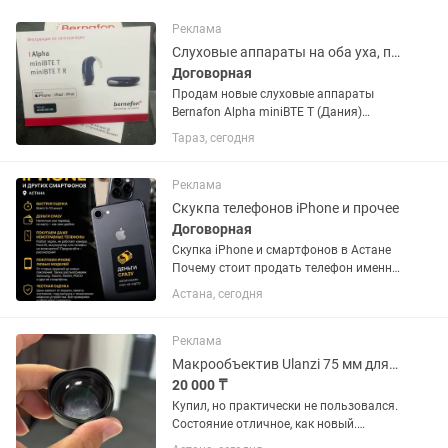
Реклама
Слуховые аппараты на оба уха, по-во Дания
Договорная
Продам новые слуховые аппараты
Bernafon Alpha miniBTE T (Дания)
Продаются 2 абсолютно новых
Тараз, сегодня
слуховых аппарата Bernafon Alpha
miniBTE T премиального класса.
Аппараты были приобретены для
Реклама
пожилого...
Скукпа телефонов iPhone и прочее
Договорная
Скупка iPhone и смартфонов в Астане
Почему стоит продать телефон именно
нам? 🔹 Быстрая оценка — всего 5–10
Астана, сегодня
минут Проверим состояние
устройства, комплектацию и
технические характеристики и сразу...
Реклама
Макрообъектив Ulanzi 75 мм для смартфона
20 000 ₸
Купил, но практически не пользовался.
Состояние отличное, как новый.
Идеально подходит для макросъемки: