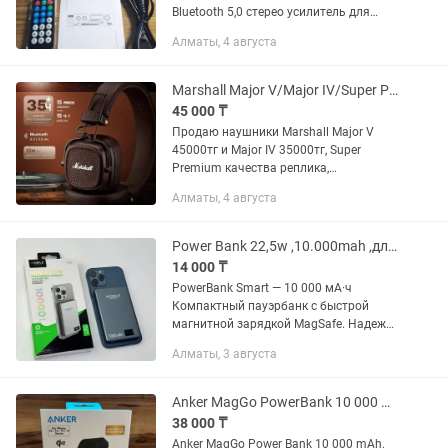
Bluetooth 5,0 стерео усилитель для
дома аудио колонки Hifi FM АВТО
Алматы, 4 августа
музыкальный сабвуфер 1,2-каналом
Bluetooth стерео усилитель
приемника...
Marshall Major V/Major IV/Super Premium/стильные/мощные/доставка
45 000 ₸
Продаю наушники Marshall Major V
45000тг и Major IV 35000тг, Super
Premium качества реплика,
беспроводные наушники от Marshall
Алматы, 4 августа
производства Сингапур,в коричневом
цвете.Это крутое качество!! Эти же...
Power Bank 22,5w ,10.000mah ,для Айфон, Самсунг, Хуавей и т.д.
14 000 ₸
PowerBank Smart — 10 000 мА·ч
Компактный пауэрбанк с быстрой
магнитной зарядкой MagSafe. Надежно
фиксируется на смартфоне и заряжает
Алматы, 3 августа
даже через чехол — снимать его не
нужно. Зарядка и мощность •...
Anker MagGo PowerBank 10 000 mAh A1654
38 000 ₸
Anker MagGo Power Bank 10 000 mAh.