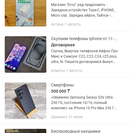
Магазин "Envy" рад предложить -
Зарядное устройство Type-C, IPHONE,
Micro Usb. Зарядка айфон, Тайпси •
Продвинутая технология обеспечивает
Астана, 1 августа
быструю зарядку при малом размере
зарядного устройства -...
Скупаем телефоны Iphone от 11-16 до Pro Max, Samsung S22 - S25 Ultra
Договорная
Скупка, Выкупка телефонов Айфон Про
Макс и Самсунг С22, С23, С24, с25 plus,
ultra, fe. Пишите договоримся Выкуп
телефонов iPhone: iPhone 15 Pro Max,
Алматы, 1 августа
15 Pro, 15, 15 Plus iPhone 14 Pro Max, 14
Pro,...
Смартфоны
500 000 ₸
«Обменяю Samsung Galaxy S26 Ultra
256 ГБ, состояние 10/10, полный
комплект, на iPhone 16 Pro Max 256 ГБ
или 17 air Рассмотрю варианты.»
Шымкент, 31 июля
Беспроводные наушники