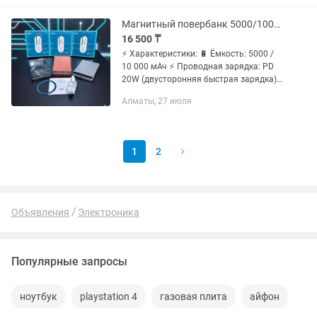
уборки в помещениях малой и
средней...
Магнитный повербанк 5000/10000 мАч тонкий, быстрый, стильный!
16 500 ₸
⚡ Характеристики: 🔋 Ёмкость: 5000 /
10 000 мАч ⚡ Проводная зарядка: PD
20W (двусторонняя быстрая зарядка)
🔄 Беспроводная зарядка: 15W
Алматы, 27 июля
магнитная (MagSafe совместимая) 📏
Толщина всего 0.65 см — тоньше...
1
2
Объявления
Электроника
Популярные запросы
ноутбук
playstation 4
газовая плита
айфон