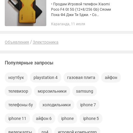
• Продам Игровой телефон Xiaomi
Poco F4 Gt 5G (12+8/256 Gb) Сяоми
Пока Ф4 Джи Ти 5джи. • Со
стереозвуком, с курками триггерами
Караганда, 11 июля
очень удобно подходят для игр. • Без
комплекта. • Процессор: Мощный...
Объявления
Электроника
Популярные запросы
ноутбук
playstation 4
газовая плита
айфон
телевизор
морозильники
samsung
телефоны бу
холодильники
iphone 7
iphone 11
айфон 6
iphone
iphone 5
видеокарты
ps4
игровой компьютер