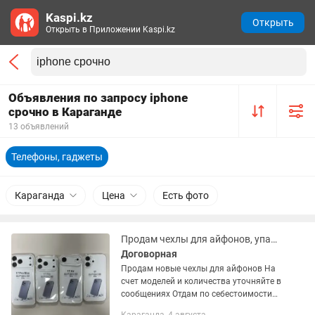
Kaspi.kz
Открыть
Открыть в Приложении Kaspi.kz
Объявления по запросу iphone
срочно в Караганде
13 объявлений
Телефоны, гаджеты
Караганда
Цена
Есть фото
Продам чехлы для айфонов, упаковками, на разные модели
Договорная
Продам новые чехлы для айфонов На
счет моделей и количества уточняйте в
сообщениях Отдам по себестоимости
100-150тг за штуку Забрать можете как