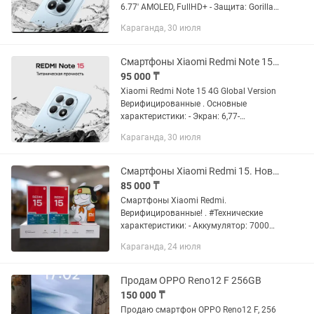
6.77' AMOLED, FullHD+ - Защита: Gorilla
Glass Victus 2 - Процессор: Helio G200-
Караганда, 30 июля
Ultra - Основная камера — 200 МП -
Батарея:...
Смартфоны Xiaomi Redmi Note 15. Новые. Оригинал. Гарантия. Караганда
95 000 ₸
Xiaomi Redmi Note 15 4G Global Version
Верифицированные . Основные
характеристики: - Экран: 6,77-
дюймовый AMOLED-дисплей -
Караганда, 30 июля
Разрешение: 2392 × 1080 - Процессор:
MediaTek Helio G100-Ultra - Основная...
Смартфоны Xiaomi Redmi 15. Новые, оригинал. Гарантия 1 год. Караганда
85 000 ₸
Смартфоны Xiaomi Redmi.
Верифицированные! . #Технические
характеристики: - Аккумулятор: 7000
мАч, Li-Po - Экран: 6,9-дюймовый FHD+
Караганда, 24 июля
DotDisplay - Частота обновления: до
144Гц - Разрешение: FullHD+ 2340...
Продам OPPO Reno12 F 256GB
150 000 ₸
Продаю смартфон OPPO Reno12 F, 256