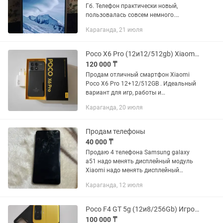
Гб. Телефон практически новый,
пользовалась совсем немного.
Полный комплект (коробка, зарядка,
Караганда, 21 июля
всё, что было при покупке). Продаю по
причине перехода на iPhone....
Poco X6 Pro (12и12/512gb) Xiaomi Поко х6 Про
120 000 ₸
Продам отличный смартфон Xiaomi
Poco X6 Pro 12+12/512GB . Идеальный
вариант для игр, работы и
повседневного использования.
Караганда, 20 июля
Характеристики: • 512 Gb Памяти /
12+12 Gb RAM • Процессор 8-ядерный...
Продам телефоны
40 000 ₸
Продаю 4 телефона Samsung galaxy
a51 надо менять дисплейный модуль
Xiaomi надо менять дисплейный
модуль Huawei менять стекло iPhone
Караганда, 12 июля
6plus менять дисплейный модуль
Poco F4 GT 5g (12и8/256Gb) Игровой телефон Пока Ф4 ДжиТи Xiaomi
100 000 ₸