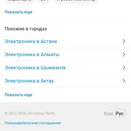
Показать еще
смартфон
аккаунт
материнская плата
процессор
playstation
стиральная машина
Похожие в городах
apple watch
беспроводные наушники
наушники
Электроника в Астане
моноблок
обмен
ddr2
xiaomi
gtx
Электроника в Алматы
macbook
компьютер
imac
Электроника в Шымкенте
Электроника в Актау
Электроника в Таразе
Показать еще
Электроника в Павлодаре
Қаз
Рус
© 2012-2026, АО «Kaspi Bank»
Электроника в Уральске
Пользовательское соглашение