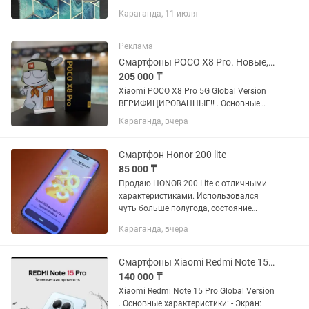
Караганда, 11 июля
Реклама
Смартфоны POCO X8 Pro. Новые, оригинал. Гарантия 1 год. Караганда
205 000 ₸
Xiaomi POCO X8 Pro 5G Global Version
ВЕРИФИЦИРОВАННЫЕ!! . Основные
характеристики: - Экран: 6,59" AMOLED-
Караганда, вчера
дисплей 1,5K, 120 Гц, сверхяркий -
Разрешение: 2756×1268 - Процессор:
Восьмиядерный CPU, до...
Смартфон Honor 200 lite
85 000 ₸
Продаю HONOR 200 Lite с отличными
характеристиками. Использовался
чуть больше полугода, состояние
близкое к идеальному. Этот телефон
Караганда, вчера
отличается от других экраном,
камерой и производительность Если...
Смартфоны Xiaomi Redmi Note 15 Pro. Новые, оригинал. Гарантия. Караганда
140 000 ₸
Xiaomi Redmi Note 15 Pro Global Version
. Основные характеристики: - Экран: