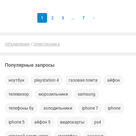
HDD 500 GB (под...
1
2
3
...
7
Объявления
Электроника
Популярные запросы
ноутбук
playstation 4
газовая плита
айфон
телевизор
морозильники
samsung
телефоны бу
холодильники
iphone 7
iphone
iphone 5
айфон 5
видеокарты
ps4