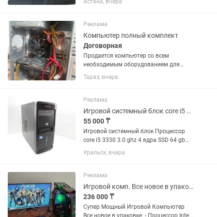
Астана, вчера
Последние два года практически не
использовался, так как перешел на
стационарный ПК. Ноутбук полностью
Реклама
обслужен,...
Компьютер полный комплект
Договорная
Продается компьютер со всем
необходимым оборудованием для
него. Характеристики компьютера: I5-
Тараз, вчера
2320 CPU 3.00GHz NVIDIA GeForce GTX
750 Ti 16гб DDR3 1333МГц HDD 500 GB
Монитор обычный на 60гц Урезанная...
Реклама
Игровой системный блок core i5 3470
55 000 ₸
Игровой системный блок Процессор
core i5 3330 3.0 ghz 4 ядра SSD 64 gb
Оперативная память 8 Гб Жесткий
Уральск, вчера
диск 500 гб Видеокарта GT 630 2 gb
Отлично тянет современные игры GTA5
итд
Реклама
Игровой комп. Все новое в упаковке.i5/RX570/12Gb/27монитор120Hz
236 000 ₸
Супер Мощный Игровой Компьютер
Все новое в упаковке. - Процессор Intel