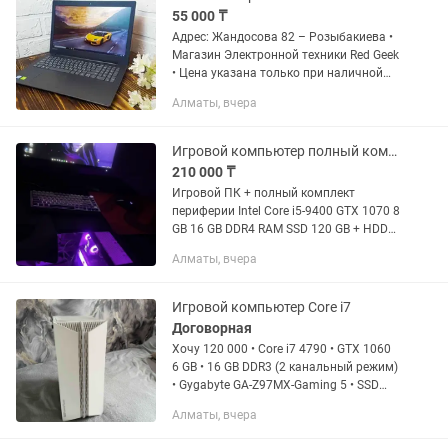
55 000 ₸
Адрес: Жандосова 82 – Розыбакиева •
Магазин Электронной техники Red Geek
• Цена указана только при наличной
оплате. цена указана уже со скидкой,
Алматы, вчера
от суммы которая на витрине •
Рассрочка 0-0-12 •...
Игровой компьютер полный комплект
210 000 ₸
Игровой ПК + полный комплект
периферии Intel Core i5-9400 GTX 1070 8
GB 16 GB DDR4 RAM SSD 120 GB + HDD
500 GB Отлично подходит для игр: CS2,
Алматы, вчера
GTA V, Forza Horizon и многих других.
Компьютер...
Игровой компьютер Core i7
Договорная
Хочу 120 000 • Core i7 4790 • GTX 1060
6 GB • 16 GB DDR3 (2 канальный режим)
• Gygabyte GA-Z97MX-Gaming 5 • SSD
120 GB ZENITH • HDD 500 GB • 600w
Алматы, вчера