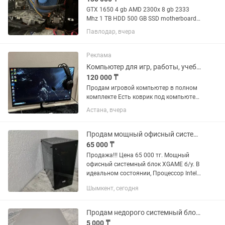
GTX 1650 4 gb AMD 2300x 8 gb 2333
Mhz 1 TB HDD 500 GB SSD motherboard
A320M Корпус не бит, не крашен
Павлодар, вчера
Установлена чистая официальная
Windows 10 Pro, при желании могу
установить заочно весь...
Реклама
Компьютер для игр, работы, учебы, монтажа и повседневного использования.
120 000 ₸
Продам игровой компьютер в полном
комплекте Есть коврик под компьютер
и наушники все в отличном состоянии
Астана, вчера
Характеристики ПК: Процессор: Intel®
Core™ i7-2600 @ 3.40 GHz (4 ядра / 8
потоков) ...
Продам мощный офисный системный блок XGAME
65 000 ₸
Продажа!!! Цена 65 000 тг. Мощный
офисный системный блок XGAME б/у. В
идеальном состоянии, Процессор Intel
CORE i3 7100 3.90 Ghz 2 ядра/4 потока
Шымкент, сегодня
Материнская плата ASROCK H110M-
DVS Видеокарта...
Продам недорого системный блок HP
5 000 ₸