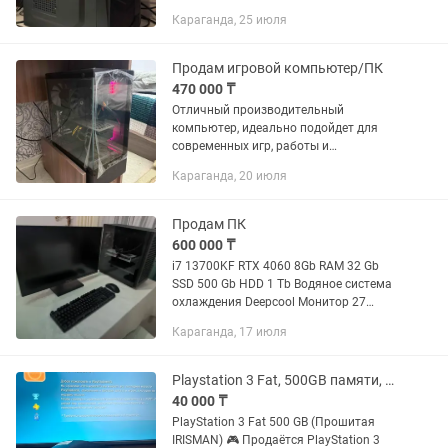
SERIES Цена: 130.000 тенге Имеется:
Караганда, 25 июля
Kaspi Red/0-0-12 1 месяц гарантии
Бесплатная...
Продам игровой компьютер/ПК
470 000 ₸
Отличный производительный
компьютер, идеально подойдет для
современных игр, работы и
мультимедиа. Характеристики: •
Караганда, 20 июля
Процессор: AMD Ryzen 7 5800 x •
Оперативная память: 16 ГБ DDR4 (2×8
ГБ) 3600...
Продам ПК
600 000 ₸
i7 13700KF RTX 4060 8Gb RAM 32 Gb
SSD 500 Gb HDD 1 Tb Водяное система
охлаждения Deepcool Монитор 27
дюйм 180 Hz
Караганда, 17 июля
Playstation 3 Fat, 500GB памяти, прошивка Irisman, 1 геймпад
40 000 ₸
PlayStation 3 Fat 500 GB (Прошитая
IRISMAN) 🎮 Продаётся PlayStation 3