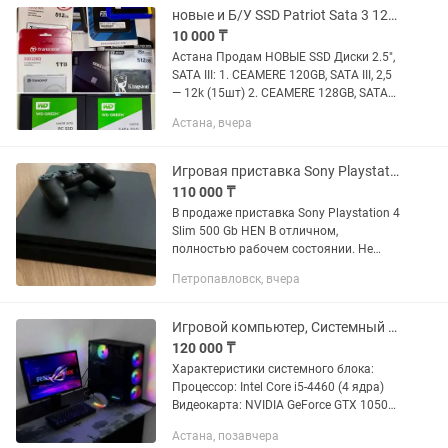
новые и Б/У SSD Patriot Sata 3 120GB
10 000 ₸
Астана Продам НОВЫЕ SSD Диски 2.5",
SATA III: 1. CEAMERE 120GB, SATA III, 2,5
— 12k (15шт) 2. CEAMERE 128GB, SATA
III, 2,5 — 13k(15шт) 3. CEAMERE 256GB,
Астана, вчера
SATA III, 2,5 — 21k (15шт) 2. Team
Group...
Игровая приставка Sony Playstation 4 PS4 Slim
110 000 ₸
В продаже приставка Sony Playstation 4
Slim 500 Gb HEN В отличном,
полностью рабочем состоянии. Не
шумит, не греется. Пломба на месте.
Петропавловск, вчера
Прошита, установлено много игр. В
комплекте 1 геймпад, все...
Игровой компьютер, Системный блок, ПК, Процессор, Игровой набор
120 000 ₸
Характеристики системного блока:
Процессор: Intel Core i5-4460 (4 ядра)
Видеокарта: NVIDIA GeForce GTX 1050
Оперативная память: 8 GB Накопители:
Астана, позавчера
SSD 120 GB (под быструю систему) +