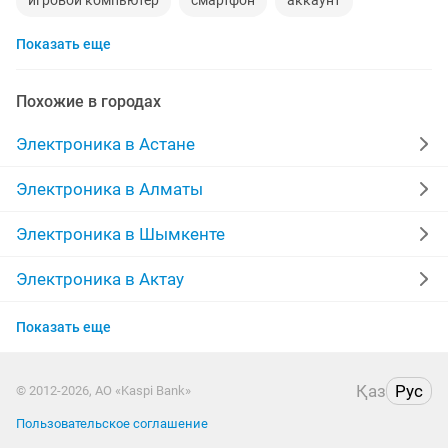
игровой компьютер
смартфон
аккаунт
Показать еще
iphone x
материнская плата
процессор
playstation
стиральная машина
apple watch
Похожие в городах
беспроводные наушники
наушники
моноблок
Электроника в Астане
обмен
ddr2
xiaomi
macbook
компьютер
Электроника в Алматы
gtx
imac
пылесос
Электроника в Шымкенте
Электроника в Актау
Электроника в Таразе
Показать еще
Электроника в Павлодаре
Қаз
Рус
© 2012-2026, АО «Kaspi Bank»
Электроника в Уральске
Пользовательское соглашение