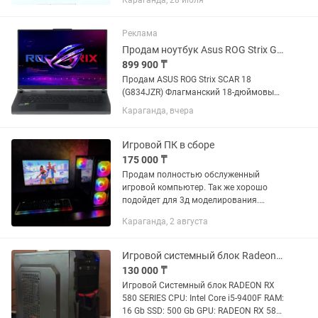
Караганда, 28 июля
Реклама
Продам ноутбук Asus ROG Strix G18
899 900 ₸
Продам ASUS ROG Strix SCAR 18
(G834JZR) Флагманский 18-дюймовый
игровой ноутбук в идеальном
Караганда, вчера
состоянии. Топовая конфигурация,
которая без проблем справляется с
любыми современными играми на...
Игровой ПК в сборе
175 000 ₸
Продам полностью обслуженный
игровой компьютер. Так же хорошо
подойдет для 3д моделирования.
Перед продажей ПК был полностью
Караганда, 2 августа
разобран, очищен и приведен в
идеальное состояние. Полная чистка
всех...
Игровой системный блок Radeon RX 580 Series
130 000 ₸
Игровой Системный блок RADEON RX
580 SERIES CPU: Intel Core i5-9400F RAM:
16 Gb SSD: 500 Gb GPU: RADEON RX 580