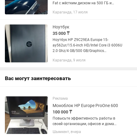
Fat с жёстким диском на 500 ГБ и
установленной прошивкой IRISMAN 🛠️.
Караганда, 17 июля
Комплектация: • PlayStation 3 Fat 🕹️ • 1
беспроводной...
Ноутбук
35 000 ₸
Ноутбук HP Z9C29EA Europe 15-
ay562ur/15.6-inch HD/Intel Core i3 6006U
2.0 Ghz/4 GB/500 GB/Graphics
HD/FreeDos
Караганда, 9 июля
Вас могут заинтересовать
Реклама
Моноблок HP Europe ProOne 600
100 000 ₸
Повысьте эффективность работы в
своей организации, офисов и дома
Моноблок HP ProOne 600
Шымкент, вчера
демонстрирует новый уровень