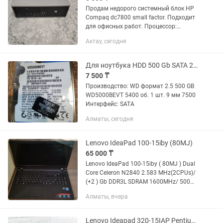
Продам недорого системный блок HP
Compaq dc7800 small factor. Подходит
для офисных работ. Процессор:
Pentium E2180 2.00 Ghz, 2 ядра ОЗУ :
Актау, сегодня
3,5 Gb Жесткий диск: HDD Toshiba 500
Gb На системное...
Для ноутбука HDD 500 Gb SATA 2.5 - slim 7mm WD
7 500 ₸
Производство: WD формат 2.5 500 GB
WD5000BEVT 5400 об. 1 шт. 9 мм 7500
Интерфейс: SATA
Алматы, сегодня
Lenovo IdeaPad 100-15iby (80MJ)
65 000 ₸
Lenovo IdeaPad 100-15iby ( 80MJ ) Dual
Core Celeron N2840 2.583 MHz(2CPUs)/
(+2 ) Gb DDR3L SDRAM 1600MHz/ 500
Gb_Sata84%/ DVD+-RW/ экран 15.6’
Алматы, вчера
(диагональ 39.6 см) LTN156AT39-L01
slim 30pin (16:9)...
Lenovo Ideapad 320-15IAP Pentium N4200 HDD 500GB Магазин Red Geek