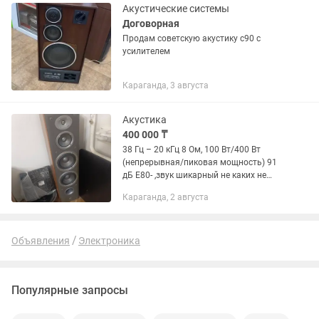
Акустические системы
Договорная
Продам советскую акустику с90 с
усилителем
Караганда, 3 августа
Акустика
400 000 ₸
38 Гц – 20 кГц 8 Ом, 100 Вт/400 Вт
(непрерывная/пиковая мощность) 91
дБ E80- ,звук шикарный не каких не
нужно самбуферов и так хватает
Караганда, 2 августа
объема на пиковой мощность не
выходил не хватает мощности...
Объявления
Электроника
Популярные запросы