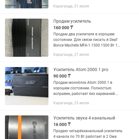
Караганда, 31 июля
Продам усилитель
160 000 ₸
Продам два усилителя в хорошем
состоянии. Для связи писать в Deaf
Bonce Machete MFA-1.1500 1500 Вт 1
канальный - 85.000 DL Audio Gryphon
Караганда, 27 июля
Pro 4.200 v.3 650 Вт 4 канальный -
75.000
Усилитель Atom 2000.1 pro
90 000 ₸
Продам моноблок Atom 2000.1 в
хорошем состоянии. Полностью
исправен, работает без нареканий.
Отлично подойдет для питания
Караганда, 23 июля
мощного сабвуфера — уверенный бас,
стабильная работа и высокая...
Усилитель звука 4 канальный
16 000 ₸
Продаю четырёхканальный усилитель
4 канала по 70 Вт работает в 2 Ома