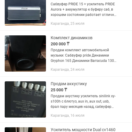
Сабвуфер PRIDE 15 + усилитель PRIDE
Aurora + аккумулятор к буферу саб, в
хорошем состоянии работает отлично
любые проверки смело пройдет
Караганда, 25 июля
Комплект динамиков
200 000 ₸
Продам комплект автомобильной
музыки: Сабвуфер pride Динамики
Gryphon 165 Динамики Barracuda 130
Пищалки kicx Усилитель kicx rx4.120ab
Караганда, 24 июля
300w Усилитель Gryphon 1x800w
Полный комплект проводов...
Продам аккустику
25 000 ₸
Продам акустику усилитель sinilink xy-
s100h с блютуз, aux in, aux out, usb,
брал пару месяцев назад, сабвуфер
филлипс 50 ватт, 2 колонки по 25 ват
Караганда, 16 июля
Усилитель мощности Dual cv1460