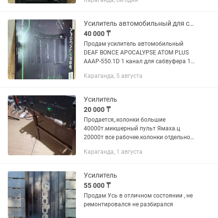
Караганда, сегодня
домашних условиях Behringer
Europower 2500 күшейткіші сатылады.
Жұмыс істейді, қуатты, сенімді...
Усилитель автомобильный для сабвуфера
40 000 ₸
Продам усилитель автомобильный
DEAF BONCE APOCALYPSE ATOM PLUS
AAAP-550.1D 1 канал для сабвуфера 1
ом класс д 550 ватт. Цена 40тыс.
Караганда, 5 августа
Новый торг
Усилитель
20 000 ₸
Продается,.колонки большие
40000т.микшерный пульт Ямаха.ц
20000т все рабочее.колонки отдельно
40000т.колонки ббк.-20000т.колонки
Караганда, 1 августа
genius-
10000т.усилительsphynx.25000т.из
Германии.усилитель Китай...
Усилитель
55 000 ₸
Продам Усь в отличном состоянии , не
ремонтировался не разбирался