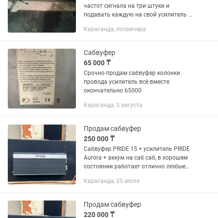
частот сигнала на три штуки и
подавать каждую на свой усилитель и
дальше на соответствующим образом
Караганда, позавчера
заточенную акустику. Что, кстати, и
есть триампинг. Каждую...
Сабвуфер
65 000 ₸
Срочно продам сабвуфер колонки
провода усилитель всё вместе
окончательно 65000
Караганда, 3 августа
Продам сабвуфер
250 000 ₸
Сабвуфер PRIDE 15 + усилитель PRIDE
Aurora + аккум на саб саб, в хорошем
состоянии работает отлично любые
проверки смело пройдет
Караганда, 25 июля
Продам сабвуфер
220 000 ₸