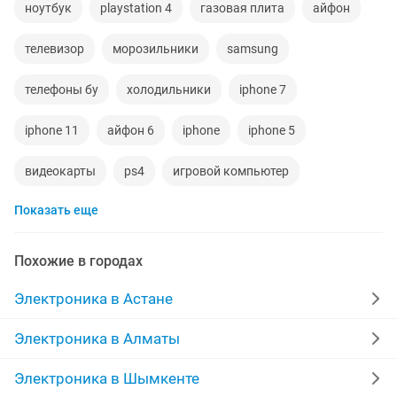
ноутбук
playstation 4
газовая плита
айфон
телевизор
морозильники
samsung
телефоны бу
холодильники
iphone 7
iphone 11
айфон 6
iphone
iphone 5
видеокарты
ps4
игровой компьютер
Показать еще
смартфон
аккаунт
iphone x
материнская плата
процессор
playstation
Похожие в городах
стиральная машина
apple watch
Электроника в Астане
беспроводные наушники
наушники
моноблок
Электроника в Алматы
обмен
ddr2
xiaomi
gtx
macbook
Электроника в Шымкенте