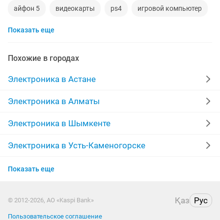
айфон 5
видеокарты
ps4
игровой компьютер
Показать еще
смартфон
аккаунт
iphone x
материнская плата
процессор
playstation
Похожие в городах
стиральная машина
apple watch
айфон 7
Электроника в Астане
беспроводные наушники
наушники
моноблок
Электроника в Алматы
обмен
ddr2
xiaomi
gtx
macbook
Электроника в Шымкенте
компьютер
Электроника в Усть-Каменогорске
Электроника в Актобе
Показать еще
Электроника в Актау
Қаз
Рус
© 2012-2026, АО «Kaspi Bank»
Электроника в Таразе
Пользовательское соглашение