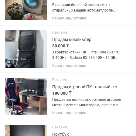
В наличии большой ассортимент
стиральных машин автомат,после
капитального ремонта Гарантия
Караганда, сегодня
Рассрочка
Реклама
Продам компьютер
80 000 ₸
Характеристики ПК: • Intel Core i7-3770
3.40GHz • Radeon RX 580 4GB • 16 GB
DDR3 • SSD 512 gb Можно будет
Караганда, сегодня
проверить на месте, работает шустро,
нареканий никаких нет. Цена : 80.000тг
Реклама
Продам игровой ПК - полный сетап
180 000 ₸
Продаётся полностью готовое игровое
место вместе с монитором, креслом и
периферией. Характеристики ПК: • Intel
Караганда, сегодня
Core i7-3770 3.40GHz • Radeon RX 580
4GB • 16 GB DDR3 • SSD 512 GB Монитор:
•...
Реклама
Ноутбук