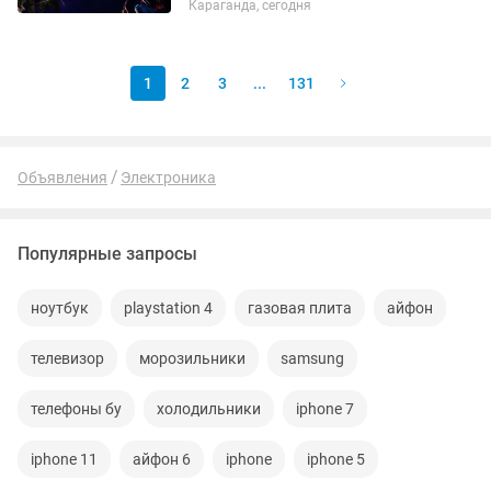
Караганда, сегодня
аккаунт. Если аккаунта нет – помогу
открыть. Любые игры и подписки по
запросу. Работают на PS4 и...
1
2
3
...
131
Объявления
Электроника
Популярные запросы
ноутбук
playstation 4
газовая плита
айфон
телевизор
морозильники
samsung
телефоны бу
холодильники
iphone 7
iphone 11
айфон 6
iphone
iphone 5