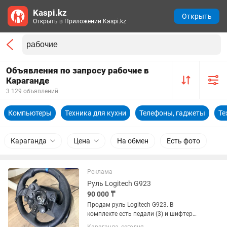
Kaspi.kz
Открыть
Открыть в Приложении Kaspi.kz
Объявления по запросу рабочие в
Караганде
3 129 объявлений
Компьютеры
Техника для кухни
Телефоны, гаджеты
Те
Караганда
Цена
На обмен
Есть фото
Реклама
Руль Logitech G923
90 000 ₸
Продам руль Logitech G923. В
комплекте есть педали (3) и шифтер
(насчет шифтера не уверен работает