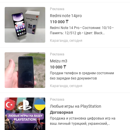
Реклама
Redmi note 14pro
110 000 ₸
Redmi Note 14 Pro • Состояние: 10/10 •
Память: 12/512 gb • Цвет: Black
(черный) • Комплектация: Телефон,
Караганда, сегодня
чехол, коробка, зарядка • Цена: 110000
Звоните, пишите на обмен только на
redmi note 15 pro с...
Реклама
Meizu m3
10 000 ₸
Продам телефон в среднем состоянии
без зарядки без документов
Караганда, сегодня
Реклама
Любые игры на PlayStation
Договорная
Продажа и установка цифровых игр на
ваш личный турецкий, украинский,
американский или польский PSN