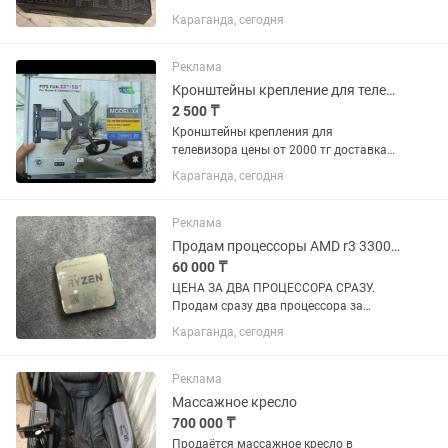
ноутбук с вашей доплатой, за нал
Караганда, сегодня
хороший торг. ASUS ROG Flow Z13
(2023) Gaming Laptop Tablet Экран -
ROG Nebula 13,4" QHD+ 16:10 (2560 x...
Реклама
Кронштейны крепление для телевизора кронштейны установка доставка
2 500 ₸
Кронштейны крепления для
телевизора цены от 2000 тг доставка
бесплатно по Караганде. Установка
Караганда, сегодня
есть
Реклама
Продам процессоры AMD r3 3300x и r5 3600
60 000 ₸
ЦЕНА ЗА ДВА ПРОЦЕССОРА СРАЗУ.
Продам сразу два процессора за
60.000 есть торг.Были в личном
Караганда, сегодня
использование не разгонялись.Все
ножки целые.
Реклама
Массажное кресло
700 000 ₸
Продаётся массажное кресло в