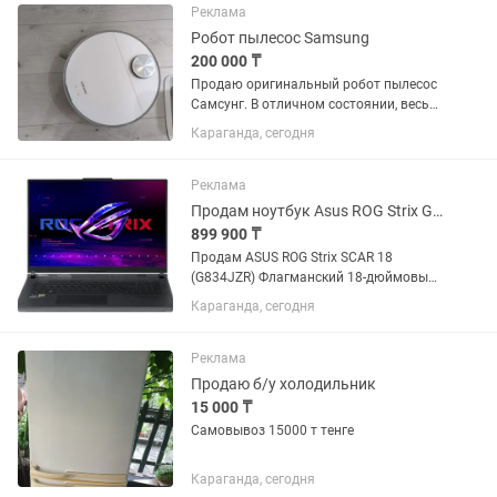
Реклама
Робот пылесос Samsung
200 000 ₸
Продаю оригинальный робот пылесос
Самсунг. В отличном состоянии, весь
комплект с коробкой имеется. Сам
Караганда, сегодня
пылесос чистый и как новый. В
комплекте заводская зарядная
станция
Реклама
Продам ноутбук Asus ROG Strix G18
899 900 ₸
Продам ASUS ROG Strix SCAR 18
(G834JZR) Флагманский 18-дюймовый
игровой ноутбук в идеальном
Караганда, сегодня
состоянии. Топовая конфигурация,
которая без проблем справляется с
любыми современными играми на...
Реклама
Продаю б/у холодильник
15 000 ₸
Самовывоз 15000 т тенге
Караганда, сегодня