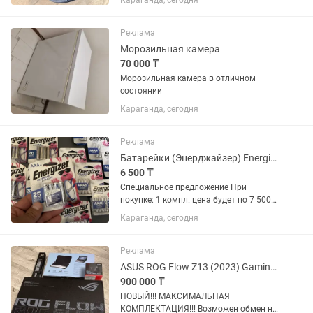
Караганда, сегодня
ли. Подключил в ЕТС, комп не увидел, я
отключил и забил) Брал с рук, 1 раз
был в ремонте. Педаль...
Реклама
Морозильная камера
70 000 ₸
Морозильная камера в отличном
состоянии
Караганда, сегодня
Реклама
Батарейки (Энерджайзер) Energizer Ultimate Lithium - АА/AAA для GPS треккер
6 500 ₸
Специальное предложение При
покупке: 1 компл. цена будет по 7 500
тг 2 компл. цена будет по 7 000 тг 4
Караганда, сегодня
компл. цена будет по 6 500 тг 10 компл.
цена будет по 6 000 тг Оригинал из...
Реклама
ASUS ROG Flow Z13 (2023) Gaming Laptop Tablet
900 000 ₸
НОВЫЙ!!! МАКСИМАЛЬНАЯ
КОМПЛЕКТАЦИЯ!!! Возможен обмен на