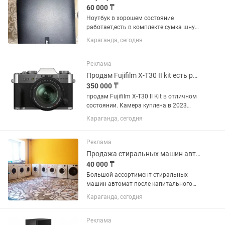
60 000 ₸
Ноутбук в хорошем состояние
работает,есть в комплекте сумка шнур
зарядки реальному покупателю 90.000
Караганда, сегодня
Реклама
Продам Fujifilm X-T30 II kit есть рассрочка
350 000 ₸
продам Fujifilm X-T30 II Kit в отличном
состоянии. Камера куплена в 2023
году, использовалась мало, в
Караганда, сегодня
основном хранилась. Полностью
исправна, без нареканий. В комплекте
фирменная вспышка,...
Реклама
Продажа стиральных машин автомат
40 000 ₸
Большой ассортимент стиральных
машин автомат после капитального
ремонта На любой вкус В различной
Караганда, сегодня
ценовой категории Гарантия
Рассрочка От 40000 и выше
Реклама