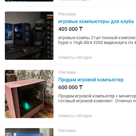
Реклама
игровые компьютеры для клуба
405 000 ₸
игровые компы 21шт полный комплект без наушников core i5 12400
hyper x 16gb ddr4 3200 видеокарта rtx 
asus 25 280hz на...
Алматы, сегодня
Реклама
Продам игровой компьютер
600 000 ₸
Продам игровой компьютер + монитор + полный
готовый игровой комплект. Отлично п
и монтажа. Ничего докупать не...
Алматы, сегодня
Реклама