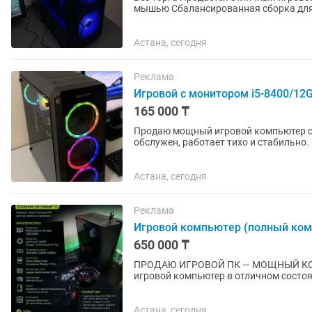
мышью Сбалансированная сборка для 
Полностью обслужен —...
Астана, сегодня
Реклама
Игровой с монитором i5-8400/12
165 000 ₸
Продаю мощный игровой компьютер с 
обслужен, работает тихо и стабильно
Отличный вариант для игр, работы,...
Астана, сегодня
Реклама
Игровой компьютер (полный ком
650 000 ₸
ПРОДАЮ ИГРОВОЙ ПК — МОЩНЫЙ КОМПЛЕ
игровой компьютер в отличном состоя
температуры. Отлично подойдет как д
Астана, сегодня