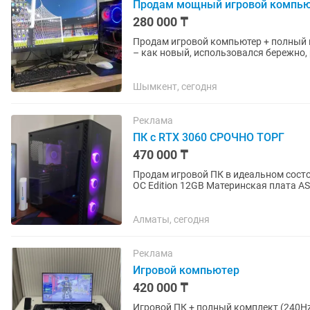
Продам мощный игровой компь
280 000 ₸
Продам игровой компьютер + полный 
– как новый, использовался бережно, р
Шымкент, сегодня
Реклама
ПК с RTX 3060 СРОЧНО ТОРГ
470 000 ₸
Продам игровой ПК в идеальном состоянии. Комплектующие: Видеокарта Asus R
OC Edition 12GB Материнская плата ASRock B660M -
12400F oem Кулер...
Алматы, сегодня
Реклама
Игровой компьютер
420 000 ₸
Игровой ПК + полный комплект (240Hz, HyperX, RTX 4060) Пр