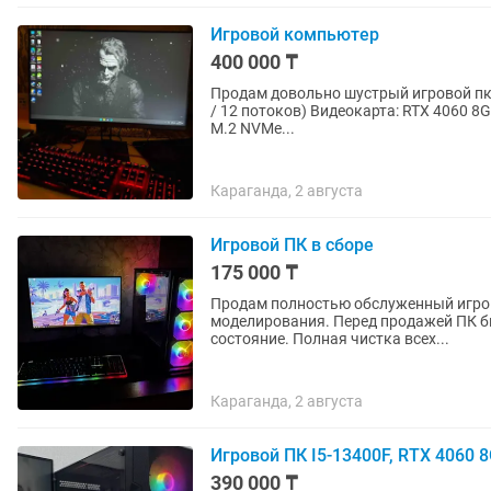
Игровой компьютер
400 000 ₸
Продам довольно шустрый игровой пк Характеристики: Процессор: Intel Core i5-12400F (6 яд
/ 12 потоков) Видеокарта: RTX 4060 8GB Оперативная память: 32 GB ddr4 Накопитель: Kingston
M.2 NVMe...
Караганда, 2 августа
Игровой ПК в сборе
175 000 ₸
Продам полностью обслуженный игров
моделирования. Перед продажей ПК б
состояние. Полная чистка всех...
Караганда, 2 августа
Игровой ПК I5-13400F, RTX 4060 
390 000 ₸