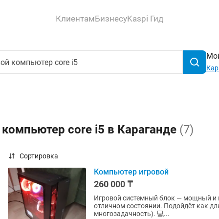
Клиентам
Бизнесу
Kaspi Гид
Мой
Кар
 компьютер core i5 в Караганде
(7)
Сортировка
Компьютер игровой
260 000 ₸
Игровой системный блок — мощный и 
отличном состоянии. Подойдёт как для
многозадачность). 💻...