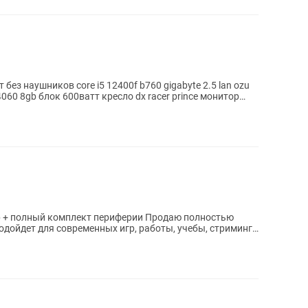
f b760 gigabyte 2.5 lan ozu
4060 8gb блок 600ватт кресло dx racer prince монитор
 комплект периферии Продаю полностью
одойдет для современных игр, работы, учебы, стриминга