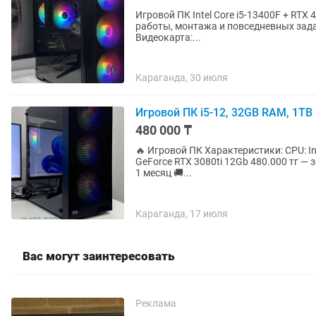
Игровой ПК Intel Core i5-13400F + RTX 4060 8GB 🎮💻 Мощный компьют
работы, монтажа и повседневных задач. Характеристики: • Процессор: Intel Core i5-1340
Видеокарта:...
Караганда, 30 июля
Игровой ПК i5-12, 32GB RAM, 1TB 
480 000 ₸
🔥 Игровой ПК Характеристики: CPU: Intel Core I5-12400f RAM: 32Gb DDR4 SSD: 1Tb GPU: NVIDIA
GeForce RTX 3080ti 12Gb 480.000 тг — за наличный расчет 555.000 тг — в рассрочку ✅ Гарантия:
1 месяц 🚚...
Караганда, 17 июля
Вас могут заинтересовать
Реклама