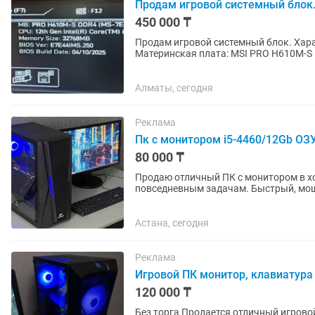
Продам игровой системный блок
450 000 ₸
Продам игровой системный блок. Характеристики: Процессор: Intel Core i5-12400F
Материнская плата: MSI PRO H610M-S 
GeForce RTX 4060 12GB GDDR6 SSD:...
Алматы, сегодня
Реклама
Пк с монитором i5-4460/12Gb ОЗ
80 000 ₸
Продаю отличный ПК с монитором в хо
повседневным задачам. Быстрый, мощн
Характеристики: Процессор Intel...
Астана, сегодня
Реклама
Игровой ПК монитор, клавиатура 
120 000 ₸
Без торга Продается отличный игровой компьютер в комплекте с монитором, клавиатурой и