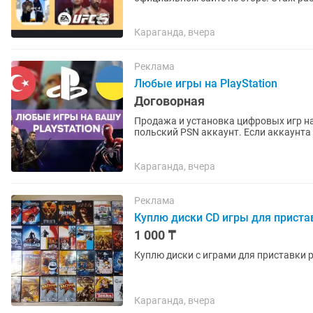
Караганда, вчера
Реклама
Любые игры на PlayStation
Договорная
Продажа и установка цифровых игр на
польский PSN аккаунт. Если аккаунта нет – помогу открыть. Любые игры и подписки по
запросу. Работают на PS4 и...
Караганда, вчера
Реклама
Куплю диски CD игры для пристав
1 000 ₸
Куплю диски с играми для приставки p
Караганда, вчера