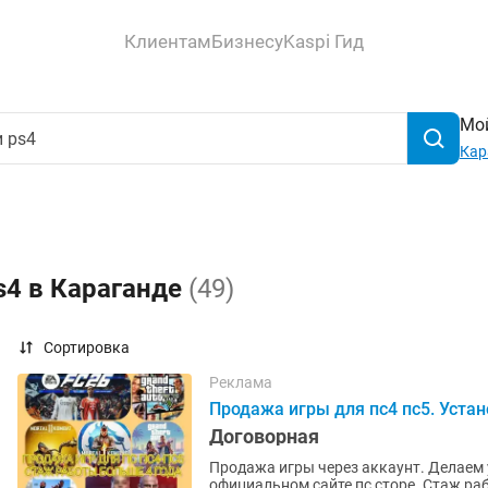
Клиентам
Бизнесу
Kaspi Гид
Мой
Кар
s4 в Караганде
(49)
Сортировка
Реклама
Продажа игры для пс4 пс5. Уста
Договорная
Продажа игры через аккаунт. Делаем установку по