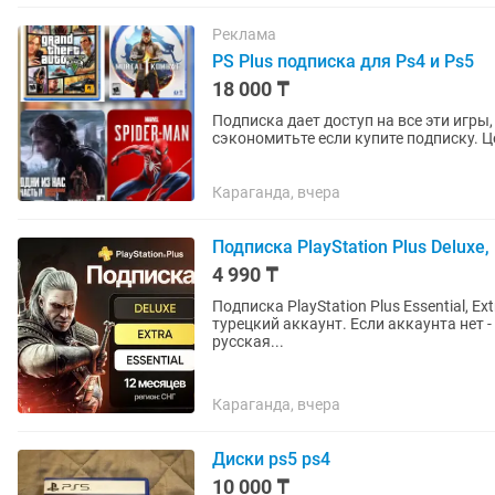
Реклама
PS Plus подписка для Ps4 и Ps5
18 000 ₸
Подписка дает доступ на все эти игры
сэкономитьте если купите подписку. Цена на 12 месяцев : Essential (базовые 3 игры в месяц)
Ps5 - 19,000 тг Ps4 -...
Караганда, вчера
Подписка PlayStation Plus Deluxe, E
4 990 ₸
Подписка PlayStation Plus Essential, Ex
турецкий аккаунт. Если аккаунта нет - открою новый. Почти во все
русская...
Караганда, вчера
Диски ps5 ps4
10 000 ₸