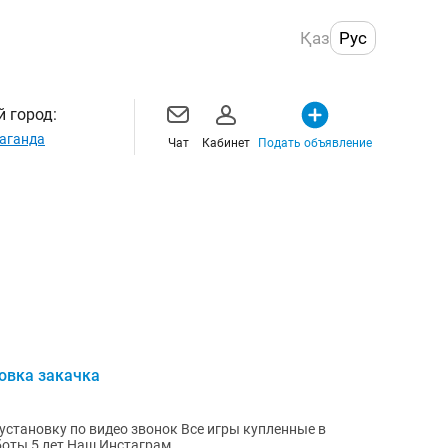
Қаз
Рус
 город:
аганда
Чат
Кабинет
Подать объявление
новка закачка
 видео звонок Все игры купленные в
официальном сайте пс сторе. Стаж работы 5 лет Наш Инстаграм