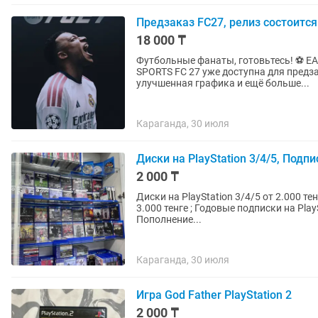
Предзаказ FC27, релиз состоится
18 000 ₸
Футбольные фанаты, готовьтесь! ⚽ EA 
SPORTS FC 27 уже доступна для предз
улучшенная графика и ещё больше...
Караганда, 30 июля
Диски на PlayStation 3/4/5, Подпи
2 000 ₸
Диски на PlayStation 3/4/5 от 2.000 тенге 🎮; Создание турецких и украинских 
3.000 тенге ; Годовые подписки на PlayStation 4/5 формата Deluxe/EA Play от 12.000 тенге ;
Пополнение...
Караганда, 30 июля
Игра God Father PlayStation 2
2 000 ₸