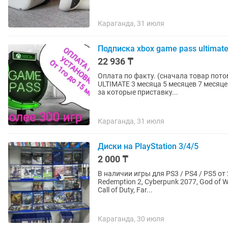
Караганда, 31 июля
Подписка xbox game pass ultimate
22 936 ₸
Оплата по факту. (сначала товар потом оплата). Стоимость подпис
ULTIMATE 3 месяца 5 месяцев 7 месяцев 9 месяцев 11 месяцев 13 месяцев Не общие аккаунты
за которые приставку...
Караганда, 31 июля
Диски на PlayStation 3/4/5
2 000 ₸
В наличии игры для PS3 / PS4 / PS5 от 2.000 тенге 🎮✨ Из по
Redemption 2, Cyberpunk 2077, God of Wa
Call of Duty, Far...
Караганда, 30 июля