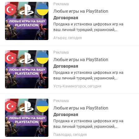
запросу. Работают на PS4 и...
Реклама
Любые игры на PlayStation
Договорная
Продажа и установка цифровых игр на
ваш личный турецкий, украинский,
американский или польский PSN
Атырау, сегодня
аккаунт. Если аккаунта нет – помогу
открыть. Любые игры и подписки по
запросу. Работают на PS4 и...
Реклама
Любые игры на PlayStation
Договорная
Продажа и установка цифровых игр на
ваш личный турецкий, украинский,
американский или польский PSN
Усть-Каменогорск, сегодня
аккаунт. Если аккаунта нет – помогу
открыть. Любые игры и подписки по
запросу. Работают на PS4 и...
Реклама
Любые игры на PlayStation
Договорная
Продажа и установка цифровых игр на
ваш личный турецкий, украинский,
американский или польский PSN
Павлодар, сегодня
аккаунт. Если аккаунта нет – помогу