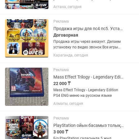
лицензионные куплены в пс сторе.
Астана, сегодня
Напишите нам на или позвоните.
Установка скачивания скачать Ps4
Ps5
Реклама
Продажа игры для пс4 пс5. Установка закачка
Договорная
Продажа игры через аккаунт. Делаем
установку по видео звонок Все игры
купленные в официальном сайте пс
Караганда, сегодня
сторе. Стаж работы 5 лет Наш
Инстаграм
Реклама
Mass Effect Trilogy - Legendary Edition PS4 ENG
22 000 ₸
Mass Effect Trilogy - Legendary Edition
PS4 ENG меню на русском языке
Алматы, сегодня
Реклама
PlayStation ойын басамыз толықтай кеплдікпен. PS5 ps4 пс 5 пс4 игры
3 000 ₸
Біз PlayStation саласында 5 жыл