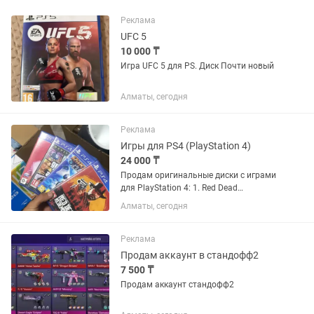
Реклама
UFC 5
10 000 ₸
Игра UFC 5 для PS. Диск Почти новый
Алматы, сегодня
Реклама
Игры для PS4 (PlayStation 4)
24 000 ₸
Продам оригинальные диски с играми
для PlayStation 4: 1. Red Dead
Redemption 2 — 8 000 – 11 000 тг 2. GTA
Алматы, сегодня
V (Grand Theft Auto V) — 7 000 – 9 000 тг
3. Ratchet & Clank — 4 000 – 6 000 тг 4.
FIFA 20 —...
Реклама
Продам аккаунт в стандофф2
7 500 ₸
Продам аккаунт стандофф2