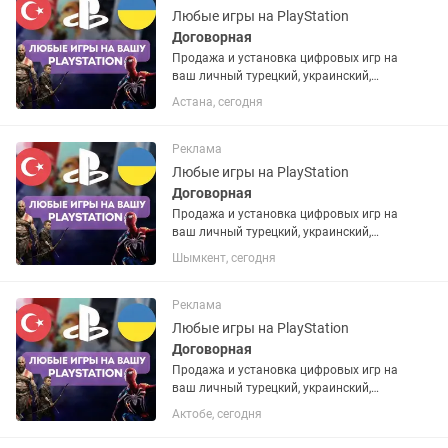
Любые игры на PlayStation
Договорная
Продажа и установка цифровых игр на
ваш личный турецкий, украинский,
американский или польский PSN
Астана, сегодня
аккаунт. Если аккаунта нет – помогу
открыть. Любые игры и подписки по
запросу. Работают на PS4 и...
Реклама
Любые игры на PlayStation
Договорная
Продажа и установка цифровых игр на
ваш личный турецкий, украинский,
американский или польский PSN
Шымкент, сегодня
аккаунт. Если аккаунта нет – помогу
открыть. Любые игры и подписки по
запросу. Работают на PS4 и...
Реклама
Любые игры на PlayStation
Договорная
Продажа и установка цифровых игр на
ваш личный турецкий, украинский,
американский или польский PSN
Актобе, сегодня
аккаунт. Если аккаунта нет – помогу
открыть. Любые игры и подписки по