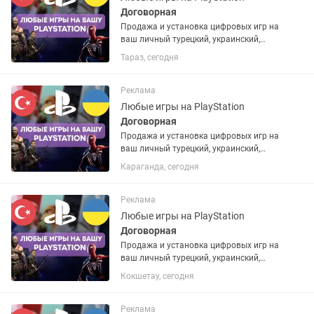
Договорная
Продажа и установка цифровых игр на
ваш личный турецкий, украинский,
американский или польский PSN
Тараз, сегодня
аккаунт. Если аккаунта нет – помогу
открыть. Любые игры и подписки по
запросу. Работают на PS4 и...
Реклама
Любые игры на PlayStation
Договорная
Продажа и установка цифровых игр на
ваш личный турецкий, украинский,
американский или польский PSN
Караганда, сегодня
аккаунт. Если аккаунта нет – помогу
открыть. Любые игры и подписки по
запросу. Работают на PS4 и...
Реклама
Любые игры на PlayStation
Договорная
Продажа и установка цифровых игр на
ваш личный турецкий, украинский,
американский или польский PSN
Кокшетау, сегодня
аккаунт. Если аккаунта нет – помогу
открыть. Любые игры и подписки по
запросу. Работают на PS4 и...
Реклама