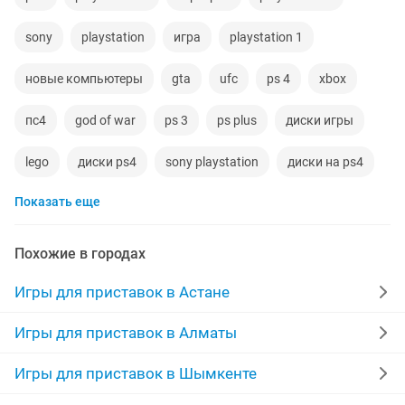
sony
playstation
игра
playstation 1
новые компьютеры
gta
ufc
ps 4
xbox
пс4
god of war
ps 3
ps plus
диски игры
lego
диски ps4
sony playstation
диски на ps4
Показать еще
диски ps
игры ps
игры ps5
playstation игры
сега
пс
microsoft
world of tanks
Похожие в городах
диски playstation
ps 4 игры
ps 5
фифа
Игры для приставок в Астане
playstation 5
sony playstation 4
ps5
диски ps5
Игры для приставок в Алматы
игры sony playstation
игры пс4
Игры для приставок в Шымкенте