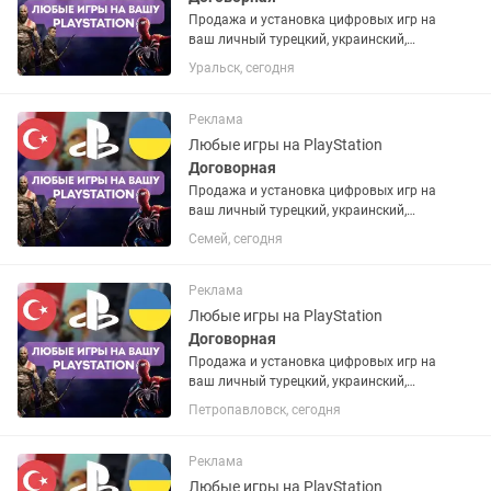
Продажа и установка цифровых игр на
ваш личный турецкий, украинский,
американский или польский PSN
Уральск, сегодня
аккаунт. Если аккаунта нет – помогу
открыть. Любые игры и подписки по
запросу. Работают на PS4 и...
Реклама
Любые игры на PlayStation
Договорная
Продажа и установка цифровых игр на
ваш личный турецкий, украинский,
американский или польский PSN
Семей, сегодня
аккаунт. Если аккаунта нет – помогу
открыть. Любые игры и подписки по
запросу. Работают на PS4 и...
Реклама
Любые игры на PlayStation
Договорная
Продажа и установка цифровых игр на
ваш личный турецкий, украинский,
американский или польский PSN
Петропавловск, сегодня
аккаунт. Если аккаунта нет – помогу
открыть. Любые игры и подписки по
запросу. Работают на PS4 и...
Реклама
Любые игры на PlayStation