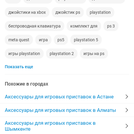
джойстики на xbox
джойстик ps
playstation
беспроводная клавиатура
комплект для
ps 3
meta quest
игра
ps5
playstation 5
игры playstation
playstation 2
игры на ps
Показать еще
игровой
playstation3
playstation 1
аккумулятор
playstation4
новые игры
Похожие в городах
игра ps
контроллер
станция
playstation 5 бу
Аксессуары для игровых приставок в Астане
nintendo switch
sony ps
nintendo
Аксессуары для игровых приставок в Алматы
Аксессуары для игровых приставок в
playstation 4 джойстик
ps 4 джойстик
Шымкенте