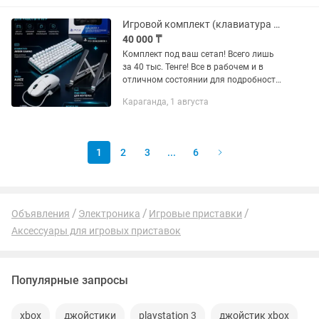
Игровой комплект (клавиатура Ardor gaming blade pro, мышка Ajazz,и т.д.)
40 000 ₸
Комплект под ваш сетап! Всего лишь
за 40 тыс. Тенге! Все в рабочем и в
отличном состоянии для подробности
напишите по номеру
Караганда, 1 августа
1
2
3
...
6
Объявления
Электроника
Игровые приставки
Аксессуары для игровых приставок
Популярные запросы
xbox
джойстики
playstation 3
джойстик xbox