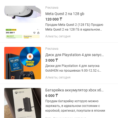
Реклама
Meta Quest 2 na 128 gb
120 000 ₸
Продам Meta Quest 2 (128 ГБ) Продаю
Meta Quest 2 на 128 ГБ в идеальном
состоянии. Использовался всего 1,5
Алматы, сегодня
месяца, работает без каких-либо
нареканий. Комплектация полная: VR-
шлем Meta Quest 2 (128...
Реклама
Диск для Playstation 4 для запуска GoldHEN (эксплойт BD-JB) поддержка 12.52
3 000 ₸
Диски для Playstation 4 для запуска
GoldHEN на прошивках 9.00-12.52 с
помощью BD-диска (эксплойт BD-JB).
Алматы, сегодня
После установки, вы сможете
скачивать и играть в любые игры,
абсолютно бесплатно. Для...
Батарейка аккумулятор xbox хбокс
6 000 ₸
Продам батарейку которую можно
заряжать, в идеальном состоянии с
коробкой, оригинал, покупали в японии