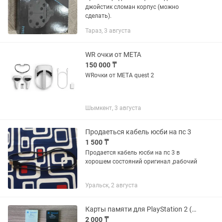
джойстик сломан корпус (можно
сделать).
Тараз, 3 августа
WR очки от META
150 000 ₸
WRочки от META quest 2
Шымкент, 3 августа
Продаеться кабель юсби на пс 3
1 500 ₸
Продается кабель юсби на пс 3 в
хорошем состояний оригинал ,рабочий
Уральск, 2 августа
Карты памяти для PlayStation 2 (PS2, 8MB)
2 000 ₸