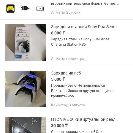
игровых контроллеров фирмы Gamesir
G3s/G4/G4s/G6/G6s/T1s/X1
Алматы, 25 июня
BattleDock/Z2 и других Работает
Android 9-10-11 проверено.
Зарядная станция Sony DualSense Charging Station PS5
8 000 ₸
Зарядная станция Sony DualSense
Charging Station PS5
Алматы, позавчера
Зарядка на пс5
5 000 ₸
Продам новую Не пользовался
Работает Заказал другую станцию с
кронштейном
Кокшетау, 3 августа
HTC VIVE очки виртуальной реальности
80 000 ₸
Срочно продам заберите! Один