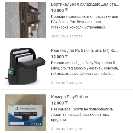
Вертикальная охлаждающая станция зарядка для джойстиков PS4 Slim/Pro
10 000 ₸
Продаю универсальную подставку для
PS4 Slim и Pro: Вертикальная
установка консоли Встроенный
вентилятор для охлаждения Два порта
Уральск, 1 августа
для одновременной зарядки
геймпадов Компактный и стильный
дизайн с...
Рюкзак для Ps 5 (slim, pro, fat) SonyPlaystation 5
12 000 ₸
Рюкзак черный для SonyPlaystation 5
(slim, pro, fat) Можно уместить: консоль,
геймпады, ps portal или steam deck,
диски ps, ноутбук или планшет, кабеля
Алматы, 1 августа
и термос или бутылку Полностью
новый...
Камера PlayStation
12 000 ₸
Ps4 камера. Почти не пользовались.
Лежит за ненадобностью поэтому
продаем.
Алматы, 1 августа