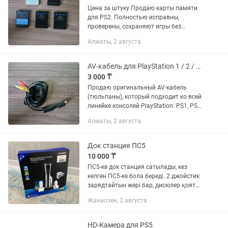
Цена за штуку Продаю карты памяти
для PS2. Полностью исправны,
проверены, сохраняют игры без
проблем. — На фото: 3 оригинальные
Алматы, 2 августа
карты памяти (черные). 1 карта
памяти (серебряная). 1 карта памяти...
AV-кабель для PlayStation 1 / 2 / 3 (оригинал)
3 000 ₸
Продаю оригинальный AV-кабель
(тюльпаны), который подходит ко всей
линейке консолей PlayStation: PS1, PS2
и PS3. Идеальный вариант, если нужно
Алматы, 2 августа
подключить приставку к старому
телевизору или если ваш...
Док станция ПС5
10 000 ₸
ПС5-ке док станция сатылады, кез
келген ПС5-ке бола береді. 2 джойстик
зарядтайтын жері бар, дискілер қоятын
жерлері бар. Тап-таза, почти новый көп
Жанаозен, 2 августа
қолданылмаған
HD-Камера для PS5