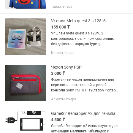
составит труда, благодаря
Тараз, вчера
специальной сумке (чехлу / кейсу /
боксу / чемодану) для консоли и...
Vr очки Meta quest 3 s 128гб
155 000 ₸
Vr шлем meta quest 3 s 128гб 2
контроллера, в отличном состоянии,
без дефектов, зарядка type c,
небольшой торг.
Косшы, вчера
Чехол Sony PSP
3 000 ₸
Фирменный чехол предназначен для
переноски портативной игровой
консоли Sony PSP® PlayStation Portable
и аксессуаров к ней.
Алматы, вчера
GameSir Remapper A2 для геймпадов и контроллеров
4 500 ₸
GameSir Remapper A2 используется для
актиВации маппинга Геймпадов и