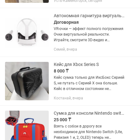
Усть-Каменогорск, сегодня
Автономная гарнитура виртуальной реальности
Договорная
VR-очки — эффект полного погружения
Очки виртуальной реальности.
Играйте, смотрите 3D-видео и
путешествуйте в VR. Совместимы со
Семей, вчера
смартфоном. Новый, не использовали.
Покупали на Kaspi. Цена...
Кейс для Xbox Series S
8 000 ₸
Кейс сумка только для ИксБокс Серией
S, не путать с Серией X она больше.
Кейс в отличном состоянии не
использовался.
Костанай, вчера
Сумка для консоли Nintendo switch - Storage Bag (Super Mario Mustache)
25 000 ₸
Взять с собои в дорогу все
необходимое для Nintendo Switch (Lite,
Ревизия 1 и, 2, OLED) теперь не