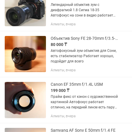
Легендарный объектив зум с
диафрагмой 1.8 Сигма 18-35
Автофокус на сони в видео работает
отлично Без переходника - 150к С
Алматы, вчера
переходником - 240к
Объектив Sony FE 28-70mm f/3.5-5.6 OSS
80 000 ₸
Автофокусный зум объектив для Сони,
есть стабилизатор Работает хорошо,
подойдет для всего
Алматы, вчера
Canon EF 35mm f/1.4L USM
199 000 ₸
Прайм фикс от кэнон с художественной
картинкой Автофокус работает
отлично, на передней линзе есть пару
царапин, которые не влияют на
Алматы, вчера
картинку
Samyang AF Sony E 50mm f/1.4 FE