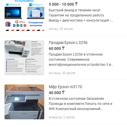
5 000 - 10 000 ₸
Быстрый выезд в течении часа!
Гарантия на проделанную работу.
Выезд + диагностика + консультация -
БЕСПЛАТНО! Доброго времени суток.
Актау, 30 июля
Опытный айтишник предоставляет
свои услуги на выезд или...
Продам Epson L3256
60 000 ₸
Продам Epson L3256 в отличном
состоянии. Современное
многофункциональное устройство 3 в
1: принтер, сканер и копир. Оснащён
Астана, 30 июля
заводской системой непрерывной
подачи чернил (СНПЧ), благодаря
чему...
Мфу Epson m3170
40 000 ₸
В отличном состоянии Заправлен
Провода в комплекте Печать по сети и
Wifi Компактный монохромный
Принтер – Сканер – Копир - Факс с
Алматы, 5 июля
возможностью сетевого подключения
и печати по Wi-Fi Принтер – Сканер...