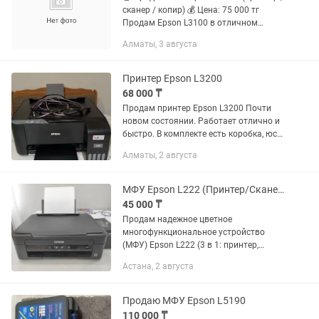
сканер / копир) 💰 Цена: 75 000 тг
Продам Epson L3100 в отличном
рабочем состоянии. Использовался
Алматы, 3 августа
аккуратно, полностью исправен,
печатает четко и без...
Принтер Epson L3200
68 000 ₸
Продам принтер Epson L3200 Почти
новом состоянии. Работает отлично и
быстро. В комплекте есть коробка, юсб
шнур, краски. Цена 68000 тг
Алматы, 2 августа
МФУ Epson L222 (Принтер/Сканер/Копир) с СНПЧ. В идеале!
45 000 ₸
Продам надежное цветное
многофункциональное устройство
(МФУ) Epson L222 (3 в 1: принтер,
сканер, копир) со встроенной
Астана, 2 августа
заводской СНПЧ (система
непрерывной подачи
чернил).Идеальный вариант для...
Продаю МФУ Epson L5190
110 000 ₸