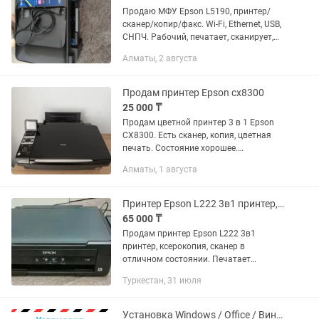
Продаю МФУ Epson L5190, принтер/
сканер/копир/факс. Wi-Fi, Ethernet, USB,
СНПЧ. Рабочий, печатает, сканирует,
копирует. Есть кабель питания.
Алматы, 2 августа
Подходит для дома и офиса
Продам принтер Epson cx8300
25 000 ₸
Продам цветной принтер 3 в 1 Epson
CX8300. Есть сканер, копия, цветная
печать. Состояние хорошее.
Картриджи можете приобрести на
Алматы, 1 августа
azone
Принтер Epson L222 3в1 принтер, ксерокопия сканер цветной и ч/б печать
65 000 ₸
Продам принтер Epson L222 3в1
принтер, ксерокопия, сканер в
отличном состоянии. Печатает
цветные и черно белый.
Туркестан, 31 июля
Установка Windows / Office / Виндовс / Офис