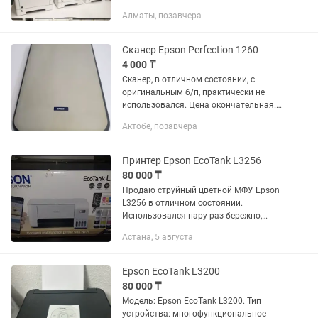
наличии! Поченьу наши принтеры —
Алматы, позавчера
лучший выбор? - Европейское качество
— принтеры привезены из...
Сканер Epson Perfection 1260
4 000 ₸
Сканер, в отличном состоянии, с
оригинальным б/п, практически не
использовался. Цена окончательная.
Самовывоз.
Актобе, позавчера
Принтер Epson EcoTank L3256
80 000 ₸
Продаю струйный цветной МФУ Epson
L3256 в отличном состоянии.
Использовался пару раз бережно,
полностью исправен, печатает без
Астана, 5 августа
нареканий. Цветная и черно-белая
печать Сканер и копир (3 в 1) Wi-Fi —...
Epson EcoTank L3200
80 000 ₸
Модель: Epson EcoTank L3200. Тип
устройства: многофункциональное