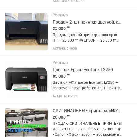
Костанай, сегодня
работы. Внешне в отличном состоянии,
практически как новый. Был на
диагностике: Установлено,...
Реклама
Продам 2- шт принтер цветной, сканер почти новый
25 000 ₸
Продам цветной принтер + сканер 🖨
HP — 25 000 тг 🖨 EPSON — 25 000 тг
Если по отдельности — каждый по 25
Астана, вчера
000 тг. Если заберете оба — отдам за
45 000 тг 🤝 Оба в хорошем состоянии,
почти как...
Реклама
Цветной Epson EcoTank L3250
85 000 ₸
Цветной МФУ Epson EcoTank L3250 —
современное устройство 3 в 1: принтер,
сканер и копир. Отлично подходит для
Алматы, вчера
дома, учебы, офиса и бизнеса.
Благодаря системе непрерывной
подачи чернил печать...
ОРИГИНАЛЬНЫЕ принтера МФУ из ЕВРОПЫ лучшее качество
20 000 ₸
ПРОДАЮ ОРИГИНАЛЬНЫЕ ПРИНТЕРЫ
ИЗ ЕВРОПЫ — ЛУЧШЕЕ КАЧЕСТВО! - HP
• Canon • Xerox • Epson — все модели в