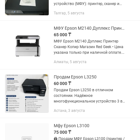
устройство (МФУ): принтер, сканер и
копир.
Талгар, 5 августа
МФУ Epson M2140 Дуплекс Принтер Сканер Копир Магазин Red Geek
65 000 ₸
МФУ Epson M2140 Дуплекс Принтер
Сканер Копир Магазин Red Geek • Цена
указана только при наличной оплате.
цена указана уже со скидкой, от суммы
Алматы, 5 августа
которая на витрине • У нас вы можете
оформить рассрочку...
Продам Epson L3250
60 000 ₸
Продам Epson L3250 в отличном
состоянии. Надёжное
многофункциональное устройство 3 в
1: принтер, сканер и копир. Оснащён
Астана, 3 августа
заводской системой непрерывной
подачи чернил (СНПЧ), что
обеспечивает очень...
Мфу Epson L3100
75 000 ₸
🖨️ Продам МФУ Epson L3100 (принтер /