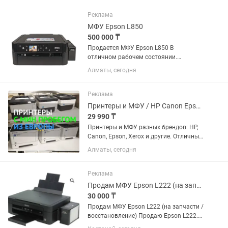
Реклама
МФУ Epson L850
500 000 ₸
Продается МФУ Epson L850 В
отличном рабочем состоянии.
Идеально подходит для печати
Алматы, сегодня
фотографий и цветных документов.
Характеристики: 3 в 1: принтер, сканер,
копир Цветная струйная печать с...
Реклама
Принтеры и МФУ / HP Canon Epson Xerox / Есть выбор
29 990 ₸
Принтеры и МФУ разных брендов: HP,
Canon, Epson, Xerox и другие. Отличный
вариант для дома, офиса, учебы,
Алматы, сегодня
бизнеса и копицентров. В наличии как
простые принтеры, так и МФУ (принтер
/ сканер /...
Реклама
Продам МФУ Epson L222 (на запчасти / восстановление)
30 000 ₸
Продам МФУ Epson L222 (на запчасти /
восстановление) Продаю Epson L222.
Пользовались мало, долго стоял без