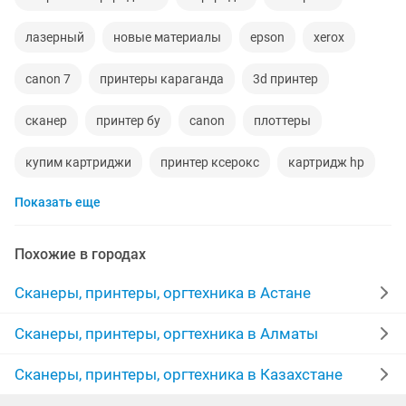
лазерный
новые материалы
epson
xerox
canon 7
принтеры караганда
3d принтер
сканер
принтер бу
canon
плоттеры
купим картриджи
принтер ксерокс
картридж hp
Показать еще
принтер epson
цветной
hp laserjet
hp pro
мфу
принтер hp
мфу принтер
epson чернила
Похожие в городах
canon 24
лазерный принтер
хорошем состоянии
Сканеры, принтеры, оргтехника в Астане
мфу hp
состояние отличное
рабочим
Сканеры, принтеры, оргтехника в Алматы
сканер hp
продать принтер
принтер сканер
Сканеры, принтеры, оргтехника в Казахстане