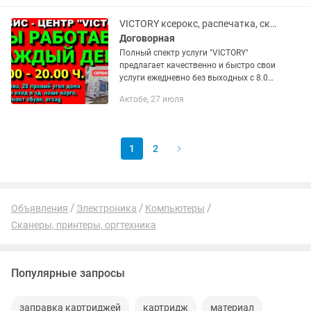
(CMYK). Разрешение: до 5760 ×...
VICTORY ксерокс, распечатка, сканер
Договорная
Полный спектр услуги "VICTORY"
предлагает качественно и быстро свои
услуги ежедневно без выходных с 8.00 -
20.00 ч.: Составление и оформление
Актобе, 27 июля
резюме, Ксерокопия и распечатка
(черно - белая /...
1
2
Объявления
Электроника
Компьютеры
Сканеры, принтеры, оргтехника
Популярные запросы
заправка картриджей
картридж
материал