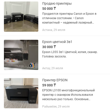
Продаю принтеры
50 000 ₸
Продаются принтеры Canon и Epson в
отличном состоянии. • Canon
компактный – надежный лазерный
принтер для быстрой печати. 50тыс
Астана, 29 июля
•Canon многофункциональный –
принтер, сканер и копир в одном,
удобно...
Epson цветной 3в1
30 000 ₸
Epson L355 3в1 Цветной, копия, сканер.
Головка засохла.
Актау, 29 июля
Принтер EPSON
59 000 ₸
EPSON L3100 многофункциональный
принтер с сканером Использовался
несколько раз только. Основные
характеристики Технология печати:
Райымбек, 29 июля
пьезоструйная, цветная, 4 цвета