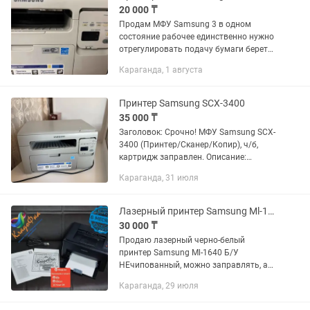
20 000 ₸
Продам МФУ Samsung 3 в одном
состояние рабочее единственно нужно
отрегулировать подачу бумаги берет
по одному листу остальные функции
Караганда, 1 августа
выполняются на отлично сканируют
отлично 100%, можно работать на...
Принтер Samsung SCX-3400
35 000 ₸
Заголовок: Срочно! МФУ Samsung SCX-
3400 (Принтер/Сканер/Копир), ч/б,
картридж заправлен. Описание:
Продается надежное монохромное
Караганда, 31 июля
(черно-белое) лазерное МФУ Samsung
SCX-3400. Отлично подойдет для...
Лазерный принтер Samsung Ml-1640, доставка, гарантия 6 месяцев!
30 000 ₸
Продаю лазерный черно-белый
принтер Samsung Ml-1640 Б/У
НЕчипованный, можно заправлять, а
не покупать новый картриджд.
Караганда, 29 июля
Картридж ЗАПРАВЛЕН полный,
качество печати на фото. Печатает