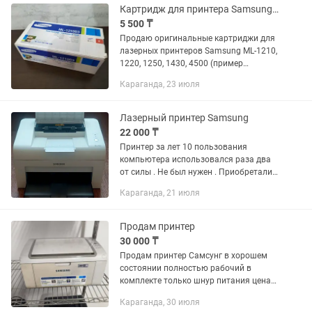
четко и чисто. ...
Картридж для принтера Samsung ML-1210/1430 и ML-4500
5 500 ₸
Продаю оригинальные картриджи для
лазерных принтеров Samsung ML-1210,
1220, 1250, 1430, 4500 (пример
принтера на фото) новые в упаковке
Караганда, 23 июля
отличное качество печати гарантия на
заводской брак (если...
Лазерный принтер Samsung
22 000 ₸
Принтер за лет 10 пользования
компьютера использовался раза два
от силы . Не был нужен . Приобретали
для школы, чтобы все комплектующие
Караганда, 21 июля
были в сборке . Т.к. к сожалению я
ничего не смогу подсказать...
Продам принтер
30 000 ₸
Продам принтер Самсунг в хорошем
состоянии полностью рабочий в
комплекте только шнур питания цена
30 тысяч
Караганда, 30 июля