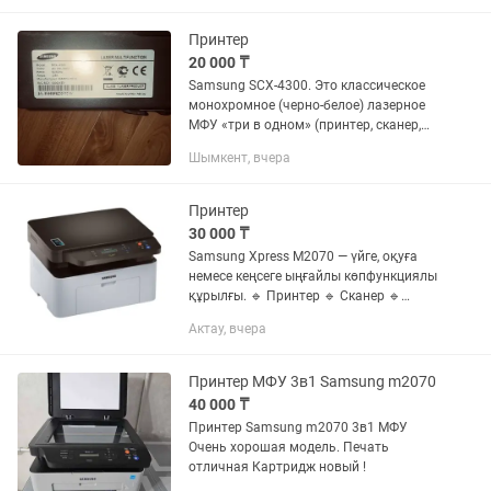
поменять
Принтер
20 000 ₸
Samsung SCX-4300. Это классическое
монохромное (черно-белое) лазерное
МФУ «три в одном» (принтер, сканер,
копир), выпущенное в 2010 году. Он не
Шымкент, вчера
печатает, нужно починить
Принтер
30 000 ₸
Samsung Xpress M2070 — үйге, оқуға
немесе кеңсеге ыңғайлы көпфункциялы
құрылғы. 🔹 Принтер 🔹 Сканер 🔹
Ксерокс 🔹 Ақ-қара басып шығару 🔹
Актау, вчера
Құжаттарды сапалы басып шығарады
🔹 USB арқылы компьютерге...
Принтер МФУ 3в1 Samsung m2070
40 000 ₸
Принтер Samsung m2070 3в1 МФУ
Очень хорошая модель. Печать
отличная Картридж новый !