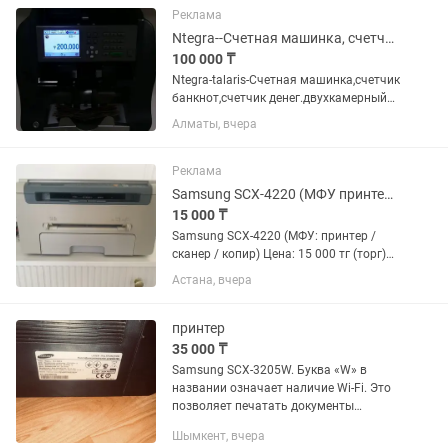
после проверки. ЦЕНА ЗАВИСИТ ОТ
Реклама
МОДЕЛИ...
Ntegra--Счетная машинка, счетчик банкнот сортировщик ,счетчик денег-Алматы
100 000 ₸
Ntegra-talaris-Счетная машинка,счетчик
банкнот,счетчик денег.двухкамерный
сортировщик--выдает сумму 4 валюты
Алматы, вчера
Есть в наличии другие счетные
машинки- СМОТРИТЕ ВСЕ МОИ
ОБЪЯВЛЕНИЯ. все машинки...
Реклама
Samsung SCX-4220 (МФУ принтер / сканер / копир)
15 000 ₸
Samsung SCX-4220 (МФУ: принтер /
сканер / копир) Цена: 15 000 тг (торг)
Продам лазерное МФУ Samsung SCX-
Астана, вчера
4220. Полностью рабочий. Печатает,
сканирует и копирует. Картридж
установлен, в хорошем...
принтер
35 000 ₸
Samsung SCX-3205W. Буква «W» в
названии означает наличие Wi-Fi. Это
позволяет печатать документы
напрямую с телефона или ноутбука без
Шымкент, вчера
проводов. Только нужно картридж