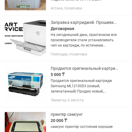
Использовался аккуратно Состояние:
Астана, позавчера
отличное Причина продажи: не
используется.
Заправка картриджей. Прошивка принтеров HP, Samsung, Xerox, Pantum.
Договорная
На сегодняшний день, практически все
производители стали устанавливать
чип на картридж, по истечении
счетчика страниц в чипе требуется его
Павлодар, позавчера
замена или замена картриджа. Мы
предлагаем Вам произвести...
Продается оригинальный картридж Samsung ML12100D3 (новый, запечатанный)
5 000 ₸
Продается оригинальный картридж
Samsung ML12100D3 (новый,
запечатанный) Продаю новый,
запечатанный, оригинальный
Темиртау, 6 августа
картридж Samsung ML12100D3.
Полностью новый, в заводской...
принтер самсунг
20 000 ₸
самсунг принтер состояние хорошее