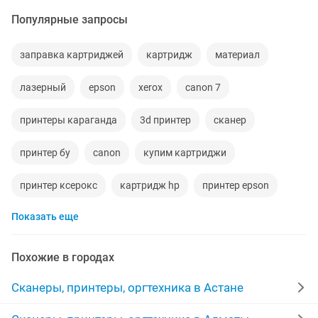
Популярные запросы
заправка картриджей
картридж
материал
лазерный
epson
xerox
canon 7
принтеры караганда
3d принтер
сканер
принтер бу
canon
купим картриджи
принтер ксерокс
картридж hp
принтер epson
Показать еще
цветной
hp laserjet
hp pro
мфу
принтер hp
мфу принтер
canon 24
Похожие в городах
лазерный принтер
хорошем состоянии
мфу hp
Сканеры, принтеры, оргтехника в Астане
состояние отличное
рабочим
сканер hp