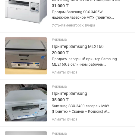
31 000 ₸
Продам Samsung SCX-3405W —
надёжное лазерное МФУ (принтер,
сканер, копир) с поддержкой Wi-Fi.
Усть-Каменогорск, вчера
Принтер полностью исправен, в
хорошем рабочем состоянии.
Использовался дома, бережная
Реклама
эксплуатация....
Принтер Samsung ML2160
20 000 ₸
Продаем лазерный принтер Samsung
ML 2160, в отличном рабочем
состоянии, самовывоз. Алматы
Алматы, вчера
Реклама
Принтер Samsung
35 000 ₸
Samsung SCX-3400 лазерлік МФУ
(Принтер + Сканер + Ксерокс) 💰
Бағасы: 35 000 ₸ (саудасы бар) Жақсы
Алматы, вчера
күйде. Үй жағдайында қолданылған. ✅
Қара-ақ лазерлік басып шығару ✅
Сканер бар ✅ Ксерокс (көшірме)...
Реклама