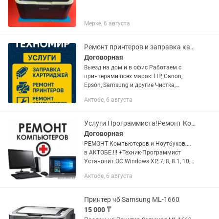
Мерке, 6 августа
Ремонт принтеров и заправка картриджей
Договорная
Выезд на дом и в офис Работаем с
принтерами всех марок: HP, Canon,
Epson, Samsung и другие Чистка,
диагностика, замена роликов,
Актобе, 6 августа
устранение ошибок Качественная
заправка картриджей без разводов и...
Услуги Программиста!Ремонт Компьютеров и Ноутбуков в АКТОБЕ!!!
Договорная
РЕМОНТ Компьютеров и Ноутбуков....
в АКТОБЕ.!!! +Техник-Программист
Установит ОС Windows XP, 7, 8, 8.1, 10,
11.!!! +Microsoft Office + Антивирусная
Актобе, 6 августа
защита + кодеки, аудио-видео
плееры,Установка...
Принтер чб Samsung ML-1660
15 000 ₸