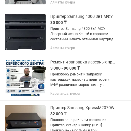
Алматы, вчера
Принтер Samsung 4300 3в1 МФУ
30 000 ₸
Принтер Samsung 4300 3в1 МФУ
Лазерный черно белый в хорошем
состоянии Печать отличная Картридж
заправлен
Алматы, вчера
Ремонт и заправка лазерных принтеров и МФУ Samsung, Canon, Hp, Xerox и т.д.
3 000 - 90 000 ₸
Произвожу ремонт и заправку
картриджей, лазерных принтеров и
МФУ различных марок помогу
устранить проблемы: некачественная
Караганда, вчера
печать с любым картриджем не берет
бумагу берет по несколько листов ...
Принтер Samsung XpressM2070W
32 000 ₸
Полностью в рабочем состоянии.
Принтер, сканер и копир (3 в 1]
Подключение по Wi-Fi и USB.