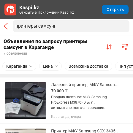
Kaspi.kz
Открыть
Открыть в Приложении Kaspi.kz
Объявления по запросу принтеры
самсунг в Караганде
7 объявлений
Караганда
Цена
Возможна доставка
Тип ус
Лазерный принтер, МФУ Samsung M3870FD с картриджем на 10к!
70 000 ₸
Продаю лазерное МФУ Samsung
ProExpress M3870FD Б/У .
автоматическое сканирование
документов . двухсторонняя
Караганда, вчера
печать(дуплекс) . сетевое подключение
. расчипован ( можно заправлять, а не
покупать новый...
Принтер МФУ Samsung SCX-3405W