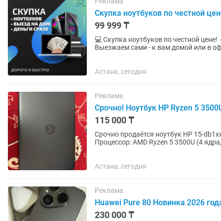
Реклама
Скупка ноутбуков по честной цен
99 999 ₸
💻 Скупка ноутбуков по честной цене! 🔹 Быстрая и объективная оценка за несколько минут 🔹
Выезжаем сами - к вам домой или в офис 🔹 Деньги
реальной рыночной цене с...
Астана, сегодня
Реклама
Срочно! Ноутбук HP Ryzen 5 3500
115 000 ₸
Срочно продаётся ноутбук HP 15-db1xxx в хоро
Процессор: AMD Ryzen 5 3500U (4 ядра,
Graphics •...
Астана, сегодня
Реклама
Huawei Pure 80 Новинка 2026 год
230 000 ₸