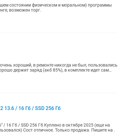
орошем состоянии физическом и моральном) программы
енге, возможен торг.
очень хороший, в ремонте никогда не был, пользовались
орошо держит заряд (акб 85%), в комплекте идет сам
 13.6 / 16 Гб / SSD 256 Гб
Гб Куплено в октябре 2025 (еще на
гарантии) Батарея 100%, цикл 8 (не пользовался) Сост отличное. Только продажа. Пишите на .