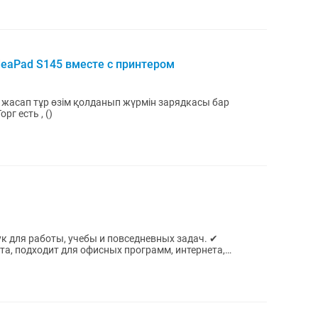
deaPad S145 вместе с принтером
 жасап тұр өзім қолданып жүрмін зарядкасы бар
г есть , ()
 для работы, учебы и повседневных задач. ✔
а, подходит для офисных программ, интернета,