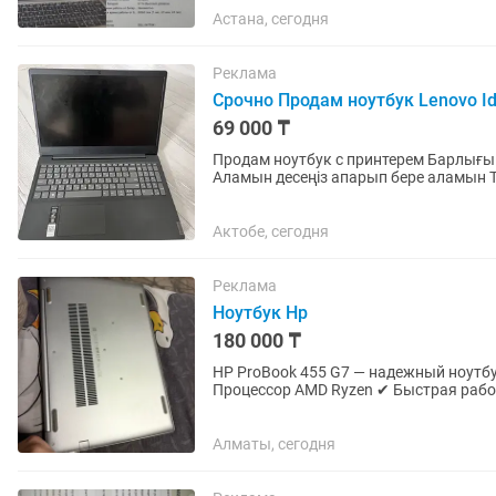
Астана, сегодня
Реклама
Срочно Продам ноутбук Lenovo I
69 000 ₸
Продам ноутбук с принтерем Барлығы
Аламын десеңіз апарып бере аламын Тор
Актобе, сегодня
Реклама
Ноутбук Hp
180 000 ₸
HP ProBook 455 G7 — надежный ноутбук
Процессор AMD Ryzen ✔ Быстрая работ
фильмов и учебы. ✔ Экран без...
Алматы, сегодня