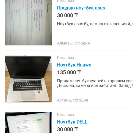
Реклама
Продаю ноутбук asus
30 000 ₸
Ноутбук asus бу, немного старенький, 
Алматы, сегодня
Реклама
Ноутбук Huawei
135 000 ₸
Продам ноутбук хуавей в хорошем сост
Дисплей, камера все работает. Заряд 
особо заметно и на работу...
Астана, сегодня
Реклама
Ноутбук DELL
30 000 ₸