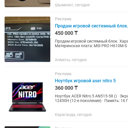
Шымкент, сегодня
Реклама
Продам игровой системный блок
450 000 ₸
Продам игровой системный блок. Характеристики: Процессор: Intel Core i5-12400F
Материнская плата: MSI PRO H610M-S 
GeForce RTX 4060 12GB GDDR6 SSD:...
Алматы, сегодня
Реклама
Ноутбук игровой aser nitro 5
360 000 ₸
Ноутбук ACER Nitro 5 AN515-58 () · Экран: 15.6" Full HD, IPS, 144 Гц · Процессор: Intel Core i5-
12450H (12-е поколение) · Память: 16 
2050 ·...
Караганда, сегодня