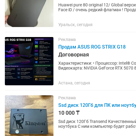
Huawei pure 80 original 12/ Global ве
Face iD / очень редкий флагман ! Про
Уральск, сегодня
Реклама
Продам ASUS ROG STRIX G18
Договорная
Характеристики: • Процессор: Intel®️ Cor
Видеокарта: NVIDIA GeForce RTX 5070 
Накопитель: SSD NVMe 1 ТБ...
Астана, сегодня
Реклама
Ssd диск 120Гб для ПК или ноутб
10 000 ₸
Ssd диск 120Гб Transend Качественный и надежный бренд Вс
ноутбука С ним компьютер будет работать намного быстрее чем с hdd диском Могу перед
продажей показать что...