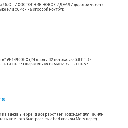
рсия ! 5.G + / СОСТОЯНИЕ НОВОЕ ИДЕАЛ / дорогой чехол /
дажа или обмен на игровой ноутбук
e™️ i9-14900HX (24 ядра / 32 потока, до 5.8 ГГц) •
8 ГБ GDDR7 • Оперативная память: 32 ГБ DDR5 •
ука
е работает Подойдёт для ПК или