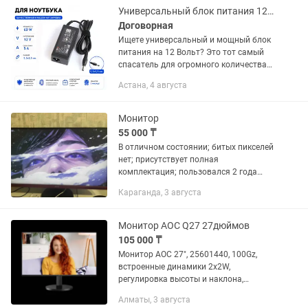
Универсальный блок питания 12V 5A 60W 5.5х2.5 мм для мониторов и техники
Договорная
Ищете универсальный и мощный блок
питания на 12 Вольт? Это тот самый
спасатель для огромного количества
вашей техники! Надежный адаптер
Астана, 4 августа
выдает честные 60W (5 Ампер), не
перегревается под нагрузкой и...
Монитор
55 000 ₸
В отличном состоянии; битых пикселей
нет; присутствует полная
комплектация; пользовался 2 года
Диагональ экрана - 23,8 Тип матрицы -
Караганда, 3 августа
VA Разрешение - 1920x1080 Частота
обновления - 144 Гц...
Монитор AOC Q27 27дюймов
105 000 ₸
Монитор AOC 27", 25601440, 100Gz,
встроенные динамики 2x2W,
регулировка высоты и наклона,
гарантия до 13.10.2026г
Алматы, 3 августа