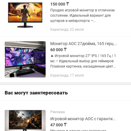
150 000 ₸
Продаю игровой монитор в отличном
состоянии. Идеальный вариант для
шутеров и киберспорта —
максимально плавная картинка и
Караганда, 22 июля
быстрый отклик. 📌 Характеристики: •
Диагональ: 27" • Разрешение:
2560×1440...
Монитор AOC 27дюйма, 165 герц с гарантией 1 месяц
60 000 ₸
🔥 Игровой монитор 27” IPS / 165 Гц / 1
мс — Идеальный выбор для геймеров
Плавная картинка, насыщенные цвета
и молниеносный отклик — всё, что
Караганда, 17 июля
нужно для комфортной игры и работы.
Благодаря IPS-матрице...
Вас могут заинтересовать
Реклама
Игровой монитор AOC с гарантией и доставкой
47 000 ₸