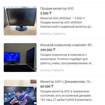
Продам монитор AOC
5 000 ₸
Монитор AOC e950Swn — 5 000 тг
Продам монитор AOC e950Swn
Компактный и надёжный монитор для
работы, учёбы или кассовой зоны.
Алматы, 3 августа
Хороший вариант по доступной цене.
✔ Экономичная LED-подсветка ✔
Чёткое...
Игровой компьютер комплект RTX 2070, ryzen 5 3400g монитор 144гц
290 000 ₸
Продаю компьютер в комплекте с
монитором. Отлично подойдет для
работы, учебы, программирования, игр
и повседневных задач. Характеристики
Астана, 2 августа
ПК: Процессор: AMD Ryzen 5 3400g
Видеокарта: MSI RTX 2070...
Монитор АОС с Динамиками, 165 герц. 27 дюйм
60 000 ₸
Продам монитор AOC в прекрасном
состоянии, есть встроенный динамик
165 герц, 27 дюйм FullHD В комплекте:
шнур питания Цена: 60.000 тенге