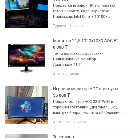
Продается игровой ПК, полностью
готов к работе. Характеристики:
Процессор: Intel Core i3-10100F
Видеокарта: NVIDIA GeForce RTX 3050
Туркестан, вчера
Оперативная память: 16 ГБ DDR4
Накопитель: SSD 512 ГБ ...
Монитор 21,5 1920x1080 AOC E2270SWN
8 000 ₸
Технические характеристики
Наименование:Монитор
Диагональ:21,5"
Разрешение:1920x1080 Формат:16:9
Алматы, вчера
Производитель:AOC
Модель:E2270SWN Подсветка
LCDматрицы:LED Тип LCDматрицы:TN
Игровой монитор AOC изогнутый 144гц 32дюйма
Интерфейс:D-sub...
55 000 ₸
Продаю монитор AOC 32G1WG4 в
хорошем состоянии. Диагональ 32”,
изогнутый экран, частота обновления
144 Гц, Full HD, VA-матрица. Отлично
Астана, позавчера
подходит для игр, фильмов и
повседневной работы. ✅ 32”...
Телевизор