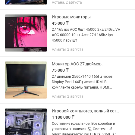
Астана, 2 августа
Гарантия: 1 месяц Торг неуместен.
Имеется доставка...
Игровые мониторы
45 000 ₸
27 165 ips AOC 9шт 45000 27д 240гц VA
AOC 60000 10шт Acer 27d 165hz ips
45000 пару шт
Алматы, 2 августа
Монитор AOC 27 дюймов.
75 000 ₸
27 дюймов 2560х1440 165Гц через
Display Port 144Гц через HDMI В
комплекте кабель питания, HDMI,
Display Port. Состояние нового
Алматы, 2 августа
монитора, без следов использования и
царапин. Битых пикселей нет....
Игровой компьютер, полный сетап
1 100 000 ₸
Состояние идеальное. Все коробки и
упаковки в наличии! 💻 Системный
блок: Видеокарта: PALIT RTX 5060 Ti 16