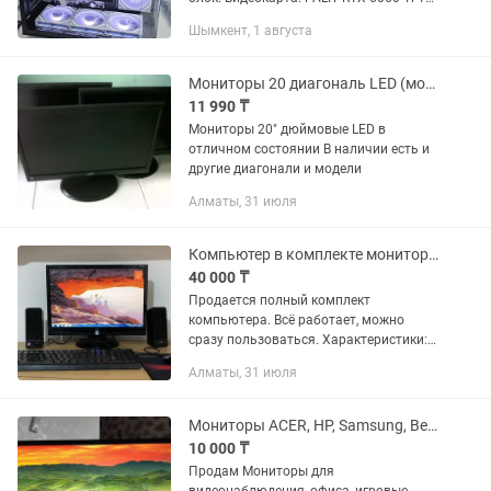
GB OC Процессор: AMD Ryzen 7 7700
Шымкент, 1 августа
Оперативная память: Kingston Fury 32
GB (6000...
Мониторы 20 диагональ LED (монитор экран матрица)
11 990 ₸
Мониторы 20" дюймовые LED в
отличном состоянии В наличии есть и
другие диагонали и модели
Алматы, 31 июля
Компьютер в комплекте монитор системный блок клавиатура мышь Wi-Fi
40 000 ₸
Продается полный комплект
компьютера. Всё работает, можно
сразу пользоваться. Характеристики:
Процессор: Intel Celeron G550 2.60 GHz
Алматы, 31 июля
Оперативная память: 4 ГБ DDR3
Жесткий диск: 500 ГБ ...
Мониторы ACER, HP, Samsung, BenQ, Phillips, Dell
10 000 ₸
Продам Мониторы для