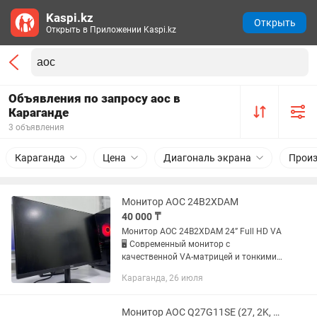
Kaspi.kz
Открыть
Открыть в Приложении Kaspi.kz
Объявления по запросу aoc в
Караганде
3 объявления
Караганда
Цена
Диагональ экрана
Произ
Монитор AOC 24B2XDAM
40 000 ₸
Монитор AOC 24B2XDAM 24” Full HD VA
🖥️ Современный монитор с
качественной VA-матрицей и тонкими
рамками. Отлично подойдет для
Караганда, 26 июля
работы, учебы, просмотра фильмов и
игр 🎮🎬. Четкое изображение,...
Монитор AOC Q27G11SE (27, 2K, 300Hz)