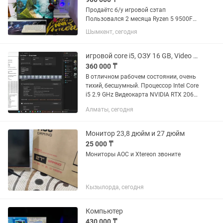
Продаётс б/у игровой сэтап
Пользовался 2 месяца Ryzen 5 9500F
Asrock B650-H/M2 Kingston Fury Beast
Шымкент, сегодня
2X16gb Msi 5060ti 8gb PCcoller YK650
650W Корпус Ocypus Gamma C52 White
Куллер Pccoller R400...
игровой core i5, ОЗУ 16 GB, Video 6 GB, SSD 2 TB, 15 игр, монитор 23
360 000 ₸
В отличном рабочем состоянии, очень
тихий, бесшумный. Процессор Intel Core
i5 2.9 GHz Видеокарта NVIDIA RTX 2060
GDDR6 6 GB, 192 bit, тянет любые игры
Алматы, сегодня
на высоких настройках Оперативная
память...
Монитор 23,8 дюйм и 27 дюйм
25 000 ₸
Мониторы АОС и Xtereon звоните
Кызылорда, сегодня
Компьютер
430 000 ₸