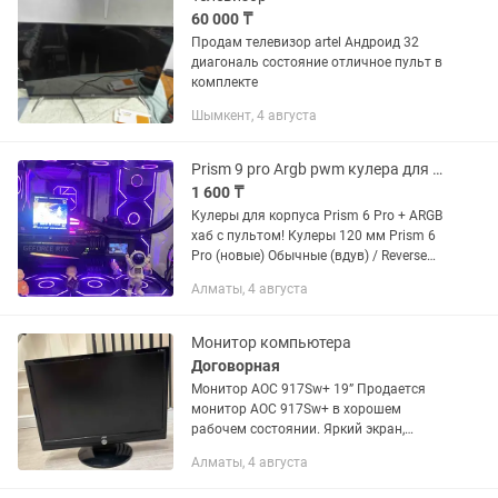
60 000 ₸
Продам телевизор artel Андроид 32
диагональ состояние отличное пульт в
комплекте
Шымкент, 4 августа
Prism 9 pro Argb pwm кулера для системного блока с хабом
1 600 ₸
Кулеры для корпуса Prism 6 Pro + ARGB
хаб с пультом! Кулеры 120 мм Prism 6
Pro (новые) Обычные (вдув) / Reverse
(выдув) Цвет: черный / белый 4-pin
Алматы, 4 августа
PWM (12V DC) 5V 3-pin ARGB
(ADD_GEN2) –...
Монитор компьютера
Договорная
Монитор AOC 917Sw+ 19” Продается
монитор AOC 917Sw+ в хорошем
рабочем состоянии. Яркий экран,
четкое изображение, отлично подойдет
Алматы, 4 августа
для работы, учебы, просмотра
фильмов или...