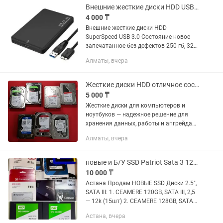
Внешние жесткие диски HDD USB 3.0
4 000 ₸
Внешние жесткие диски HDD
SuperSpeed USB 3.0 Состояние новое
запечатанное без дефектов 250 гб, 320
гб, 500 гб, 1 тб
Алматы, вчера
Жесткие диски HDD отличное состояние ПРОВЕРЕНЫ
5 000 ₸
Жесткие диски для компьютеров и
ноутбуков — надежное решение для
хранения данных, работы и апгрейда
системы. - Все накопители полностью
Алматы, вчера
проверены и готовы к использованию.
ХАРАКТЕРИСТИКИ: - Тип:...
новые и Б/У SSD Patriot Sata 3 120GB
10 000 ₸
Астана Продам НОВЫЕ SSD Диски 2.5",
SATA III: 1. CEAMERE 120GB, SATA III, 2,5
— 12k (15шт) 2. CEAMERE 128GB, SATA
III, 2,5 — 13k(15шт) 3. CEAMERE 256GB,
Астана, вчера
SATA III, 2,5 — 21k (15шт) 2. Team