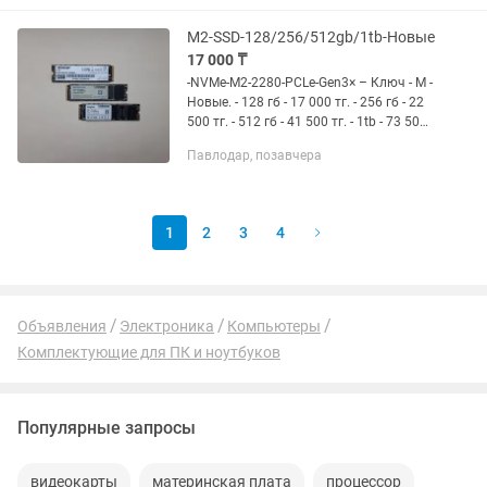
Group...
M2-SSD-128/256/512gb/1tb-Новые
17 000 ₸
-NVMe-M2-2280-PCLe-Gen3× – Ключ - М -
Новые. - 128 гб - 17 000 тг. - 256 гб - 22
500 тг. - 512 гб - 41 500 тг. - 1tb - 73 500
тг. С выше 1тб под заказ. -Диск SSD-
Павлодар, позавчера
128/240/256/480GB/512/1tb/ –...
1
2
3
4
Объявления
Электроника
Компьютеры
Комплектующие для ПК и ноутбуков
Популярные запросы
видеокарты
материнская плата
процессор