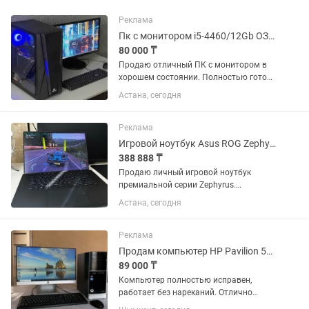
Реклама
Пк с монитором i5-4460/12Gb ОЗУ/SSD120 и HDD500
80 000 ₸
Продаю отличный ПК с монитором в
хорошем состоянии. Полностью готов
к работе, учебе и повседневным
Астана, сегодня
задачам. Быстрый, мощный пк с SSD
диском на 240Гб и процессором i5
Характеристики: Процессор Intel...
Реклама
Игровой ноутбук Asus ROG Zephyrus M16 [2021]
388 888 ₸
Продаю личный игровой ноутбук
премиальной серии Zephyrus.
Покупался в конце 2021 года.
Астана, сегодня
Последние два года практически не
использовался, так как перешел на
стационарный ПК. Ноутбук полностью
Реклама
обслужен,...
Продам компьютер HP Pavilion 500 (полный комплект)
89 000 ₸
Компьютер полностью исправен,
работает без нареканий. Отлично
подойдет для дома, учебы, офиса,