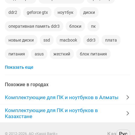
ddr2
geforce gtx
ноутбук
диски
оперативная память ddr3
блоки
пк
новые диски
ssd
macbook
ddr3
плата
питания
asus
жесткий
блок питания
Показать еще
переходник
видеокарта
кабель
корпус
acer
шнур
lenovo
батарея
Похожие в городах
ноутбуки новые
macbook pro
vga
адаптер
Комплектующие для ПК и ноутбуков в Алматы
жесткий диск
intel
ноутбуки караганда
Комплектующие для ПК и ноутбуков в
Казахстане
дисплей
dell
батарея новая
ddr
amd
Қаз
Рус
© 2012-2026, АО «Kaspi Bank»