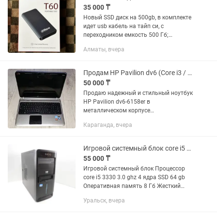
35 000 ₸
Новый SSD диск на 500gb, в комплекте
идет usb кабель на тайп си, с
переходником емкость 500 Гб;
интерфейс USB3.2 Gen2 Type-C;
Алматы, вчера
скорость чтение/запись 550/480 Мб/с;
TBW 200 Тб; S.M.A.R.T, TRIM
Продам HP Pavilion dv6 (Core i3 / Radeon HD 6770M 2GB / Beats Audio)
50 000 ₸
Продаю надежный и стильный ноутбук
HP Pavilion dv6-6158er в
металлическом корпусе
(шлифованный алюминий). Отличный
Караганда, вчера
вариант для учебы, работы, просмотра
фильмов (звук очень громкий и
качественный,...
Игровой системный блок core i5 3470
55 000 ₸
Игровой системный блок Процессор
core i5 3330 3.0 ghz 4 ядра SSD 64 gb
Оперативная память 8 Гб Жесткий
диск 500 гб Видеокарта GT 630 2 gb
Уральск, вчера
Отлично тянет современные игры GTA5
итд