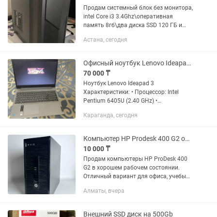
Продам системный блок без монитора,
intel Core i3 3.4Ghz\оперативная
память 8гб\два диска SSD 120 ГБ и
SATA на 500 ГБ \ видеокарта GeForce
Астана, сегодня
GTX 550 Ti 1ГБ. Состояние отличное,
установлена Windows 10...
Офисный ноутбук Lenovo Ideapad 3
70 000 ₸
Ноутбук Lenovo Ideapad 3
Характеристики: • Процессор: Intel
Pentium 6405U (2.40 GHz) •
Оперативная память: 4 ГБ • Жесткий
Караганда, сегодня
диск: HDD 500 ГБ • Графика: Intel UHD
Graphics (встроенная) •
Операционная...
Компьютер HP Prodesk 400 G2 офисный для работы
10 000 ₸
Продам компьютеры HP ProDesk 400
G2 в хорошем рабочем состоянии.
Отличный вариант для офиса, учебы
или дома. -Процессор: Intel Pentium
Алматы, вчера
G3220 / G3240 -ОЗУ: 4 ГБ DDR3
-Жесткий диск: 500...
Внешний SSD диск на 500Gb