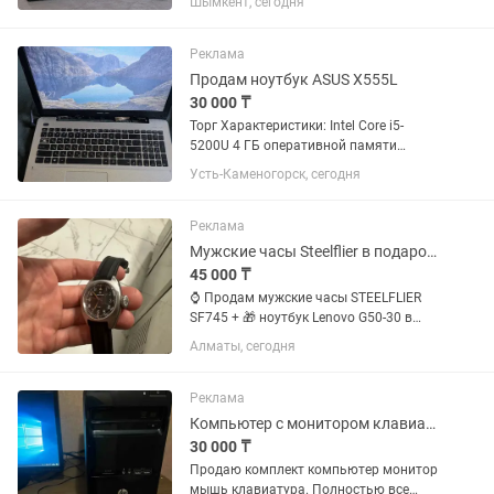
Шымкент, сегодня
работы с документами, просмотра
фильмов, YouTube и интернета.
Характеристики: • Процессор: Intel
Реклама
Core...
Продам ноутбук ASUS X555L
30 000 ₸
Торг Характеристики: Intel Core i5-
5200U 4 ГБ оперативной памяти
Жесткий диск 500 ГБ Экран 15,6"
Усть-Каменогорск, сегодня
Недостатки: аккумулятор не держит
заряд (работает только от сети); не
работает тачпад (пользовался...
Реклама
Мужские часы Steelflier в подарок НОУТБУК
45 000 ₸
⌚ Продам мужские часы STEELFLIER
SF745 + 🎁 ноутбук Lenovo G50-30 в
подарок! ⌚ Часы STEELFLIER SF745
Алматы, сегодня
Корпус из нержавеющей стали 316L.
Сапфировое стекло с антибликовым
покрытием (устойчиво к...
Реклама
Компьютер с монитором клавиатурой и мышью
30 000 ₸
Продаю комплект компьютер монитор
мышь клавиатура. Полностью все