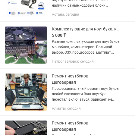
ноутбука Asus в Астане? У нас в
наличии самые ходовые блоки
питания для классических моделей!
Астана, сегодня
Этот адаптер мощностью 65W со
стандартным толстым круглым
разъемом...
Комплектующие для ноутбука, компьютеров ОЗУ
5 000 ₸
Разные комплектующие для ноутбуков,
моноблок, компьютеров. Большой
выбор, ОЗУ, процессоров, матплат,
видеокарт, блоков питания и.т.п.
Петропавловск, сегодня
Ремонт ноутбуков
Договорная
Профессиональный ремонт ноутбуков
любой сложности Ваш ноутбук
перестал включаться, зависает, не
заряжается или стал работать
Алматы, сегодня
медленнее? Мы поможем! Наша
мастерская специализируется на
диагностике и...
Ремонт ноутбуков
Договорная