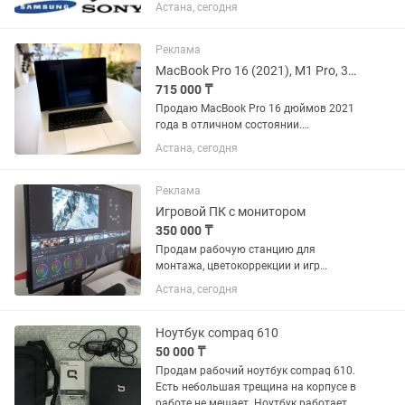
Астана, сегодня
Реклама
MacBook Pro 16 (2021), M1 Pro, 32 ГБ / 1 ТБ, Silver, торг
715 000 ₸
Продаю MacBook Pro 16 дюймов 2021
года в отличном состоянии.
Использовался аккуратно и бережно:
Астана, сегодня
корпус и экран без царапин, сколов и
вмятин, все работает идеально.
Конфигурация: •Процессор Apple M1...
Реклама
Игровой ПК с монитором
350 000 ₸
Продам рабочую станцию для
монтажа, цветокоррекции и игр
Использовалась для
Астана, сегодня
профессионального монтажа
документальных фильмов,
цветокоррекции в DaVinci Resolve и
Ноутбук compaq 610
работы в After...
50 000 ₸
Продам рабочий ноутбук compaq 610.
Есть небольшая трещина на корпусе в
работе не мешает. Ноутбук работает