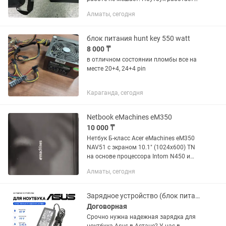
только от питания. Винда
Алматы, сегодня
переустановлена, программы
устанавливать придется...
блок питания hunt key 550 watt
8 000 ₸
в отличном состоянии пломбы все на
месте 20+4, 24+4 pin
Караганда, сегодня
Netbook eMachines eM350
10 000 ₸
Нетбук Б-класс Acer eMachines eM350
NAV51 с экраном 10.1" (1024x600) TN
на основе процессора Intom N450 и
оперативной памятью 1 Gb для
Алматы, сегодня
работы и домашних заданий Модель:
Acer eMachines eM350 NAV51...
Зарядное устройство (блок питания) для ноутбука Asus 19V 3.42A 65W толстый
Договорная
Срочно нужна надежная зарядка для