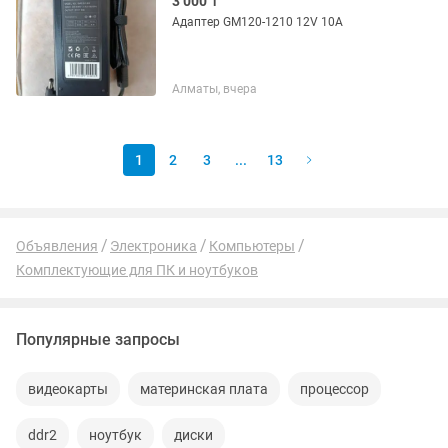
3 000 ₸
Адаптер GM120-1210 12V 10A
Алматы, вчера
1
2
3
...
13
Объявления
Электроника
Компьютеры
Комплектующие для ПК и ноутбуков
Популярные запросы
видеокарты
материнская плата
процессор
ddr2
ноутбук
диски