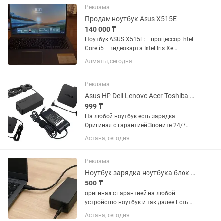
Реклама
Продам ноутбук Asus X515E
140 000 ₸
Ноутбук ASUS X515E: —процессор Intel
Core i5 —видеокарта Intel Iris Xe
Graphics (встроенная) —оперативная
Алматы, сегодня
память 8ГБ DDR4 —накопитель SSD
256ГБ Экран: — Диагональ: 15.6" —
Разрешение: Full HD...
Реклама
Asus HP Dell Lenovo Acer Toshiba Samsung зарядка шнур блок питания
999 ₸
На любой ноутбук есть зарядка
Оригинал с гарантией Звоните 24/7
Есть доставка
Астана, сегодня
Реклама
Ноутбук зарядка ноутбука блок питания шнур тайпси адаптер кабель штекер
500 ₸
оригинал с гарантией на любой
устройство ноутбук и так далее Есть
зарядка Звоните 24/7
Астана, сегодня