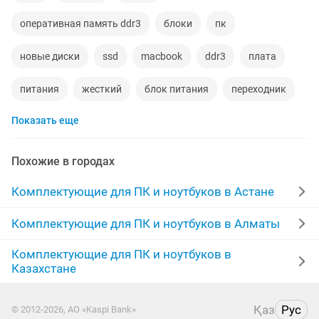
оперативная память ddr3
блоки
пк
новые диски
ssd
macbook
ddr3
плата
питания
жесткий
блок питания
переходник
Показать еще
видеокарта
кабель
корпус
acer
шнур
lenovo
батарея
ноутбуки новые
macbook pro
Похожие в городах
vga
адаптер
жесткий диск
intel
Комплектующие для ПК и ноутбуков в Астане
ноутбуки караганда
вентиляторы
dell
ddr
Комплектующие для ПК и ноутбуков в Алматы
Комплектующие для ПК и ноутбуков в
amd
оперативная память
ноутбук hp
ddr4
Казахстане
корпус пк
Қаз
Рус
© 2012-2026, АО «Kaspi Bank»