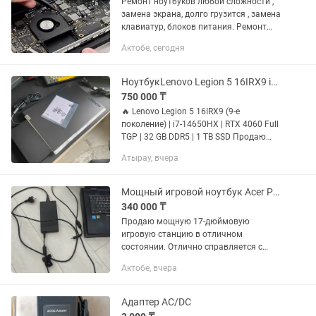
Ремонт ноутбуков любой сложности ,
замена экрана, долго грузится , замена
клавиатур, блоков питания. Ремонт
ноутбуков Apple
Актобе, сегодня
НоутбукLenovo Legion 5 16IRX9 i7-14650HX RTX 4060 32GBDDR5
750 000 ₸
🔥 Lenovo Legion 5 16IRX9 (9-е
поколение) | i7-14650HX | RTX 4060 Full
TGP | 32 GB DDR5 | 1 TB SSD Продаю
свой Lenovo Legion 5 9-го поколения в
Атырау, вчера
идеальном состоянии. Покупал новым
для себя почти за 1🍋...
Мощный игровой ноутбук Acer Predator Helios 300 (PH317-56) 17.3
340 000 ₸
Продаю мощную 17-дюймовую
игровую станцию в отличном
состоянии. Отлично справляется с
любыми современными AAA-играми,
Актобе, вчера
тяжелым 3D-моделированием,
видеомонтажом и стримингом.
Основные...
Адаптер AC/DC