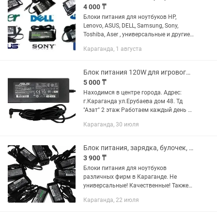
4 000 ₸
Блоки питания для ноутбуков HP,
Lenovo, ASUS, DELL, Samsung, Sony,
Toshiba, Aser , универсальные и другие.
Проспект Строителей 25 Магазин VIVA
Караганда, 1 августа
1 этаж левое крыло Вход напротив
авто стоянки слева от...
Блок питания 120W для игрового ноутбука Asus
5 000 ₸
Находимся в центре города. Адрес:
г.Караганда ул.Ерубаева дом 48. Тд
"Азат" 2 этаж Работаем каждый день с
10:00 до 20:00 Выходное напряжение, В
Караганда, 30 июля
19 Макс. выходной ток, А 6.32
Выходной коннектор DC...
Блок питания, зарядка, булочек, адаптер, зарядное устройство для ноутбука
3 900 ₸
Блоки питания для ноутбуков
различных фирм в Караганде. Не
универсальные! Качественные! Также
ремонт делаем ремонт компьютерной
Караганда, 22 июля
техники любой сложности с гарантией