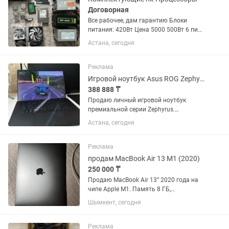
Договорная
Все рабочее, дам гарантию Блоки
питания: 420Вт Цена 5000 500Вт 6 пин.
Цена 7000 550Вт Gamemax GP-550 6+2
Астана, сегодня
6+2 пин Цена 15000 Корпус
компьютера Цена 500 за один корпус
Накопители: SSD 30Gb Цена...
Реклама
Игровой ноутбук Asus ROG Zephyrus M16 [2021]
388 888 ₸
Продаю личный игровой ноутбук
премиальной серии Zephyrus.
Покупался в конце 2021 года.
Астана, сегодня
Последние два года практически не
использовался, так как перешел на
стационарный ПК. Ноутбук полностью
Реклама
обслужен,...
продам MacBook Air 13 M1 (2020)
250 000 ₸
Продаю MacBook Air 13” 2020 года на
чипе Apple M1. Память 8 ГБ,
накопитель 256 ГБ SSD. В комплекте:
Шымкент, сегодня
коробка, оригинальный шнур (без
блока питания), чехол по желанию
(обклеен наклейками) Состояние...
Реклама