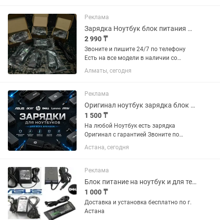
Реклама
Зарядка Ноутбук блок питания шнур тайпси кабель штекер самсунг ленова
2 990 ₸
Звоните и пишите 24/7 по телефону
Есть на все модели в наличии со
скидкой есть доставка
Алматы, сегодня
Реклама
Оригинал ноутбук зарядка блок питания hp dell lenovo sony macbook acer asus
1 500 ₸
На любой Ноутбук есть зарядка
Оригинал с гарантией Звоните по
телефону 24/7
Астана, сегодня
Реклама
Блок питание на ноутбук и для телевизоров
1 000 ₸
Доставка и установка бесплатно по г.
Астана