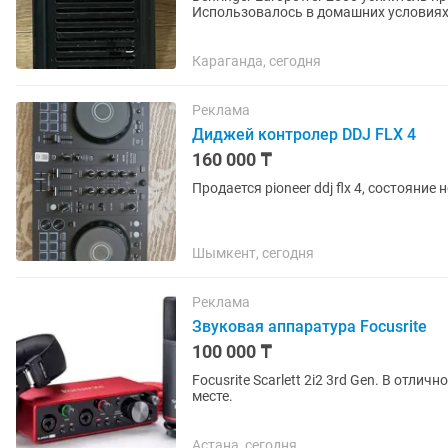
Использовалось в домашних условиях Behringer Europower 2500 күшейткіші сатылады. Жұм
істейді, қуатты, сенімді...
Караганда, сегодня
Реклама
Диджей контролер DDJ FLX 4
160 000 ₸
Продается pioneer ddj flx 4, состояние
Шымкент, сегодня
Реклама
Звуковая аппаратура Focusrite
100 000 ₸
Focusrite Scarlett 2i2 3rd Gen. В отличном состоянии. Есть коробка. Все комплектующие на
месте.
Астана, сегодня