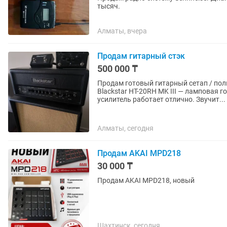
тысяч.
Алматы, вчера
Продам гитарный стэк
500 000 ₸
Продам готовый гитарный сетап / полный рабочи
Blackstar HT-20RH MK III — ламповая 
усилитель работает отлично. Звучит...
Алматы, сегодня
Продам AKAI MPD218
30 000 ₸
Продам AKAI MPD218, новый
Шахтинск, сегодня