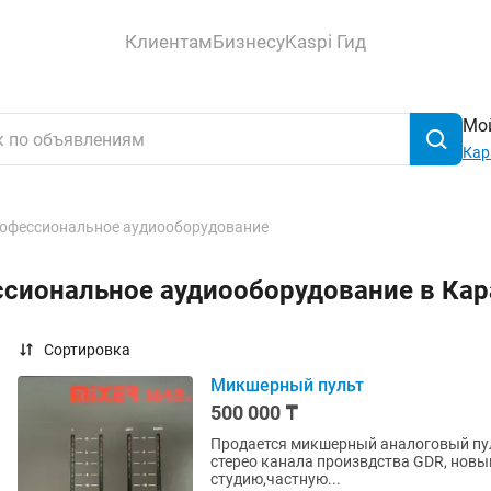
Клиентам
Бизнесу
Kaspi Гид
Мой
Кар
офессиональное аудиооборудование
ссиональное аудиооборудование в Ка
Сортировка
Микшерный пульт
500 000 ₸
Продается микшерный аналоговый пуль
стерео канала произвдства GDR, новы
студию,частную...