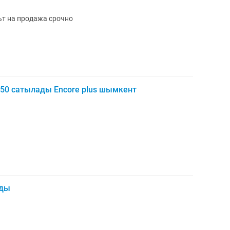
т на продажа срочно
250 сатылады Encore plus шымкент
ады