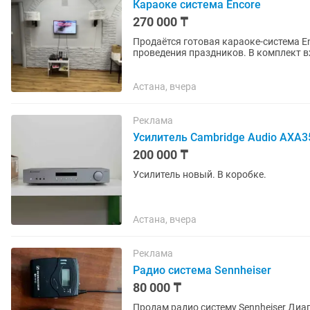
Караоке система Encore
270 000 ₸
Продаётся готовая караоке-система Encore. Идеальное решение для дома, кафе, р
проведения праздников. В комплект входит: Караоке-система Encore; Активный микшерный
пульт; 2...
Астана, вчера
Реклама
Усилитель Cambridge Audio AXA3
200 000 ₸
Усилитель новый. В коробке.
Астана, вчера
Реклама
Радио система Sennheiser
80 000 ₸
Продам радио систему Sennheiser Диапазон А 516 - 558MHz Все в рабочем состоянии. Цена 80