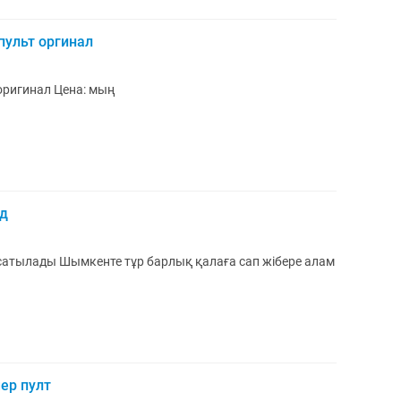
пульт оргинал
Allen&heath zed 22fx пассивный пульт оригинал Цена: мың
д
атылады Шымкенте тұр барлық қалаға сап жібере алам
ер пулт