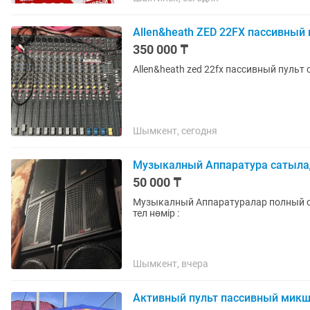
Allen&heath ZED 22FX пассивный 
350 000 ₸
Шымкент, сегодня
Музыкалный Аппаратура сатыла
50 000 ₸
Музыкалный Аппаратуралар полный с
тел нөмір :
Шымкент, вчера
Активный пульт пассивный микш