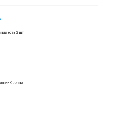
B
нии есть 2 шт
оянии Срочно