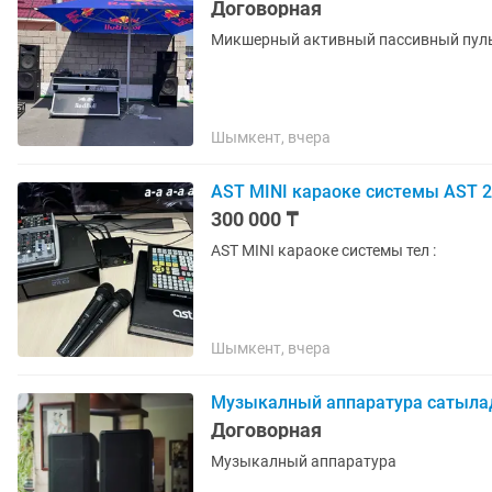
Договорная
Микшерный активный пассивный пуль
Шымкент, вчера
AST MINI караоке системы AST 
300 000 ₸
AST MINI караоке системы тел :
Шымкент, вчера
Музыкалный аппаратура сатыл
Договорная
Музыкалный аппаратура