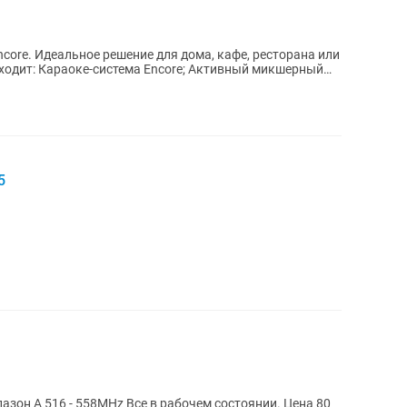
есторана или
5