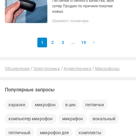
Петлички отличного качества, звук
супер Продаю по причине покупки
новых
Шымкент, позавчера
1
2
3
...
19
Объявления
Электроника
Аудиотехника
Микрофоны
Популярные запросы
караоке
микрофон
в цен
петлички
компьютер микрофон
микрафон
вокальный
петличный
микрофон для
комплекты