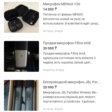
Микрофон MENAX V36
14 000 ₸
Петличка от фирмы MENAX.
Абсолютно новый ни разу не
использовали. В комплекте идёт шнур,
переходник и кейс. Продаю за 14 000тг,
Астана, вчера
дешевле чем на каспи
Продам микрофон Fifine am8
30 000 ₸
Продам микрофор Fifine am8,
идеальное состояние пользовался 2
недели, есть коробка, белый цвет
специально брал подороже, ничего не
Алматы, вчера
настраивал все также, USB в
комплекте, брал на каспи за 35000,...
Беспроводной микрофон JBL PartyBox Wireless Mic (2 шт)
20 990 ₸
Микрофоны JBL PartyBox Wireless Mic -
универсальное решение для любого
портативного устройства. Удобные
переносные микрофоны в количестве 2
Астана, вчера
шт имеют встроенные аккумуляторы и