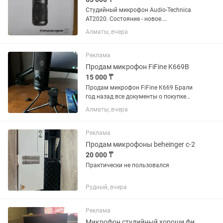
Студийный микрофон Audio-Technica
AT2020. Состояние - новое.
Практически не использовался. В
Алматы, вчера
комплекте коробка, микрофон,
крепление для стойки, микрофонный
кабель XLR. В нагрузку бесплатно
Реклама
отдам...
Продам микрофон FiFine K669B
15 000 ₸
Продам микрофон FiFine K669 Брали
год назад все документы о покупке
есть Состояние: 9 из 10 Цена:
Алматы, вчера
Договорная Любые проверки, Звук
Четкий ПО ДОПОЛНИТЕЛЬНЫМ
ВОПРОСАМ ПИСАТЬ на Микрофон
Реклама
Fifine...
Продам микрофоны beheinger c-2
20 000 ₸
Практически не пользовался
Рудный, вчера
Реклама
Микрофон студийный хороши фирменной