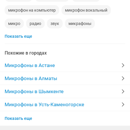
микрофон на компьютер
микрофон вокальный
микро
радио
звук
микрафоны
Показать еще
аксессуар
компьютеры новые
комплект компьютера
pro
конденсаторный
Похожие в городах
телефон android
пк комплект
колонки микрофон
Микрофоны в Астане
комплект звука
plus
блютуз
голос
Микрофоны в Алматы
ноутбук 10
музыкальная
youtube
Микрофоны в Шымкенте
акустический комплект
компьютер
сигналы
Микрофоны в Усть-Каменогорске
Микрофоны в Актау
акустический
переключатель
Показать еще