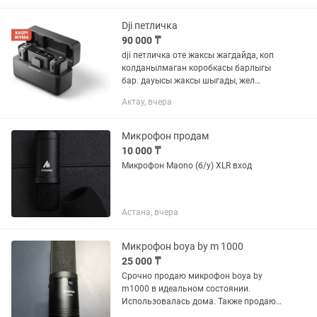
заряжаются с помощью...
Dji петличка
90 000 ₸
dji петличка оте жаксы жагдайда, коп
колданылмаган коробкасы барлыгы
бар. дауысы жаксы шыгады, жел
кундери де видео тусире бересиз
Актау, вчера
желдин дауысы шыкпайды. алыстанда
тусире бересиз, зарядкасы...
Микрофон продам
10 000 ₸
Микрофон Maono (б/у) XLR вход
Астана, вчера
Микрофон boya by m 1000
25 000 ₸
Срочно продаю микрофон boya by
m1000 в идеальном состоянии.
Использовалась дома. Также продаю
звуковую карту scarlet 3rd gen solo за