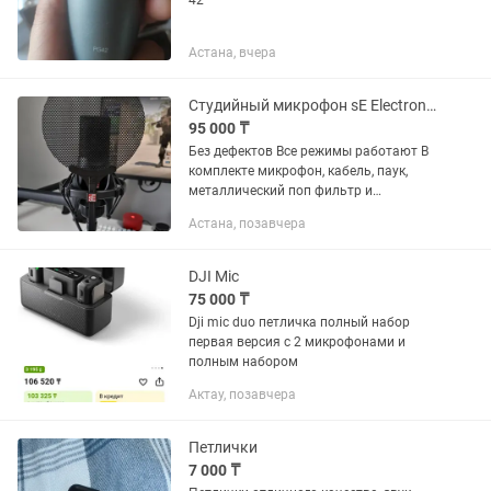
42
Астана, вчера
Студийный микрофон sE Electronics X1 S
95 000 ₸
Без дефектов Все режимы работают В
комплекте микрофон, кабель, паук,
металлический поп фильтр и
акустический экран XTUGA Burner 5
Астана, позавчера
Цена за всё 95.000 тг Если по
отдельности: sE Electronics X1 S...
DJI Mic
75 000 ₸
Dji mic duo петличка полный набор
первая версия с 2 микрофонами и
полным набором
Актау, позавчера
Петлички
7 000 ₸