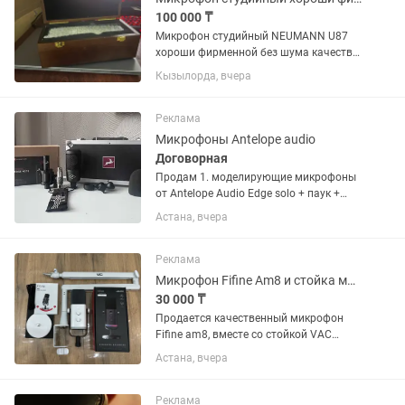
100 000 ₸
Микрофон студийный NEUMANN U87
хороши фирменной без шума качества
отлично, не такой Китайский, этот
Кызылорда, вчера
ферменной, у меня 2 штука 1 штука
ПРОДАËТСЯ, Срочно деньги нужны
Реклама
Микрофоны Antelope audio
Договорная
Продам 1. моделирующие микрофоны
от Antelope Audio Edge solo + паук +
ветрозащита Edge note +держатель
Астана, вчера
2.Микрофонный активатор TritonAudio
FetHead Phantom. Покупались для
себя, не...
Реклама
Микрофон Fifine Am8 и стойка микрофона VAC BM88
30 000 ₸
Продается качественный микрофон
Fifine am8, вместе со стойкой VAC
BM88 Вся комплектация микрофона
Астана, вчера
присутствует, документы, коробка,
основная стойка, шнуры Микрофон
работает идеально, состояние все...
Реклама