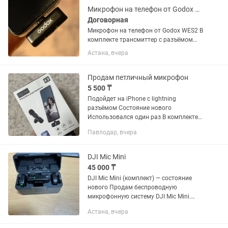
Микрофон на телефон от Godox WES2 с разъемом Type-C
Договорная
Микрофон на телефон от Godox WES2 В
комплекте трансмиттер с разъёмом
Type-C, микрофон 1 шт, пуховка от
Астана, вчера
ветра, провод Type-C для съёмки в
прямом эфире, кейс. В отличном
состоянии, легкий в соединении!
Продам петличный микрофон
5 500 ₸
Подойдет на iPhone с lightning
разъёмом Состояние нового
Использовался один раз В комплекте
всё,кроме шнура для зарядки
Павлодар, вчера
ресивера,сам микрофон заряжается от
type c Торг уместен
DJI Mic Mini
45 000 ₸
DJI Mic Mini (комплект) — состояние
нового Продам беспроводную
микрофонную систему DJI Mic Mini.
Комплектация: Зарядный кейс
Астана, вчера
Передатчик и приемник Ветрозащиты
USB-кабель для зарядки 3.5 мм...