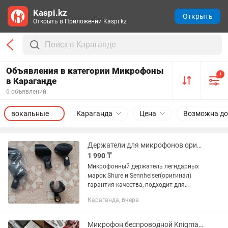
Kaspi.kz
Открыть
Открыть в Приложении Kaspi.kz
Объявления в категории Микрофоны
1
в Караганде
6 объявлений
вокальные
Караганда
Цена
Возможна до
Держатели для микрофонов оригинал качество 100%
1 990 ₸
Микрофонный держатель легндарных
марок Shure и Sennheiser(оригинал)
гарантия качества, подходит для
большенства радиомикрофонов, а так
Караганда, вчера
же ручных микрофонов.
Микрофон беспроводной Knigma. K3