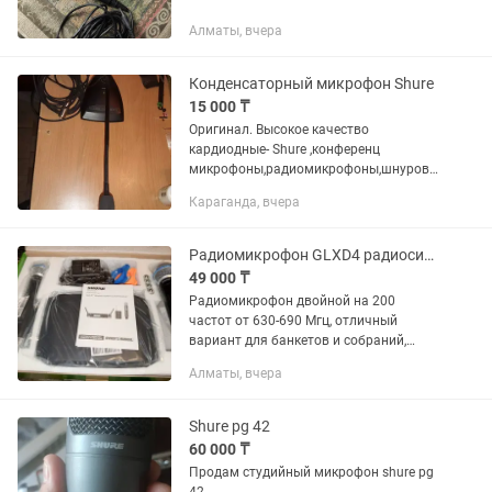
Алматы, вчера
Конденсаторный микрофон Shure
15 000 ₸
Оригинал. Высокое качество
кардиодные- Shure ,конференц
микрофоны,радиомикрофоны,шнуровы
е.Цены от 15000
Караганда, вчера
Радиомикрофон GLXD4 радиосистема двойная
49 000 ₸
Радиомикрофон двойной на 200
частот от 630-690 Мгц, отличный
вариант для банкетов и собраний,
район аэропорта
Алматы, вчера
Shure pg 42
60 000 ₸
Продам студийный микрофон shure pg