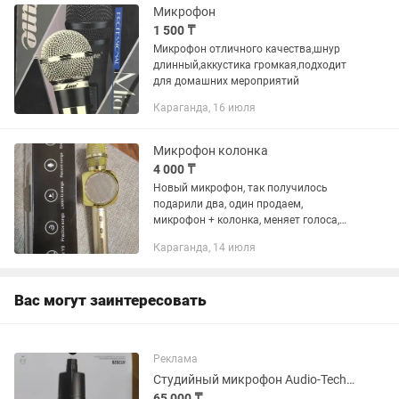
Микрофон
1 500 ₸
Микрофон отличного качества,шнур
длинный,аккустика громкая,подходит
для домашних мероприятий
Караганда, 16 июля
Микрофон колонка
4 000 ₸
Новый микрофон, так получилось
подарили два, один продаем,
микрофон + колонка, меняет голоса,
работает через блютуз, заряжается от
Караганда, 14 июля
сети.
Вас могут заинтересовать
Реклама
Студийный микрофон Audio-Technica AT2020
65 000 ₸