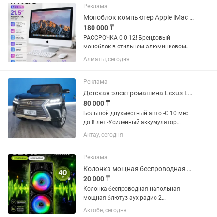
работают без нареканий:...
Реклама
Моноблок компьютер Apple iMac 21.5 Тонкий! Дисплей 4K! Полный комплект!
180 000 ₸
РАССРОЧКА 0-0-12! Брендовый
моноблок в стильном алюминиевом
корпусе от Apple с ярким дисплеем и
Алматы, сегодня
шикарной акустикой! - Бренд: Apple
iMac late 2015" - 4-ядерный процессор
(Quad-Core) Intel®Core™i5...
Реклама
Детская электромашина Lexus LX570
80 000 ₸
Большой двухместный авто -С 10 мес.
до 8 лет -Усиленный аккумулятор
(двойной) -Батарею можно заряжать
Актау, сегодня
отдельно -4WD (4 мотора, полный
привод) -3 скорости -Постоянная
имитация работы двигателя и звука...
Реклама
Колонка мощная беспроводная встроенная светомузыка высота 82см
20 000 ₸
Колонка беспроводная напольная
мощная блютуз аух радио 2
микрофона караоке встроенная
Актобе, сегодня
светомузыка скидка один день 20000