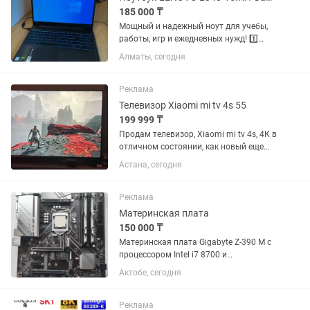
185 000 ₸
Мощный и надежный ноут для учебы,
работы, игр и ежедневных нужд! 1️⃣
ХАРАКТЕРИСТИКИ | Процессор: Intel
Алматы, сегодня
Core i5-9300H 4.10 GHz | Видеокарта:
NVIDIA GeForce GTX 1650 (4 ГБ) +
встроенная Intel UHD...
Реклама
Телевизор Xiaomi mi tv 4s 55
199 999 ₸
Продам телевизор, Xiaomi mi tv 4s, 4К в
отличном состоянии, как новый еще
заводские пленки по краям тв, коробка
Астана, сегодня
от тв. Самовывоз, доставки нет
Разрешение экрана: 3840 × 2160
пикселей с поддержкой...
Реклама
Материнская плата
150 000 ₸
Материнская плата Gigabyte Z-390 M с
процессором Intel i7 8700 и
оперативной памятью DDR 4 с
Актобе, сегодня
частотой 3200 MHz., 32 гб и сетевым
адаптером с Wi-fi и Bluetooth.Все
комплектующие в идеальном
Реклама