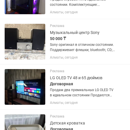
состоянии. Комплектующие:
Видеокарта Asus RTX 3060 dual OC
Алматы, сегодня
Edition 12GB Материнская плата
ASRock B660M - hdv ОЗУ ADATA 16 GB
Процессор intel core i5 12400F oem
Реклама
Кулер...
Музыкальный центр Sony
50 000 ₸
Sony оригинал в отличном состоянии.
Поддерживает флешки; bluetooth; CD;
Radio и т.д. Отдам в хорошие руки )))
Алматы, сегодня
Реклама
LG OLED TV 48 и 65 дюймов
Договорная
Продам два премиальных LG OLED TV
в идеальном состоянии Продаются
два телевизора LG OLED,
Алматы, сегодня
приобретались новыми и
использовались исключительно в
домашних условиях. Оба телевизора
Реклама
полностью исправны,...
Детская кроватка
Договорная