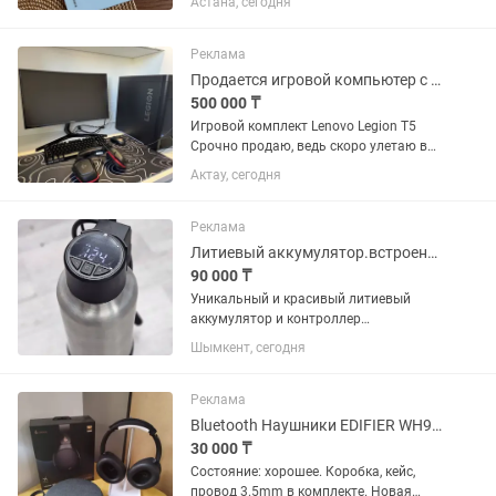
Астана, сегодня
ручкой Mi Pen (есть сменные
наконечники, 2-3 штуки). Планшет
отлично себя показывает в...
Реклама
Продается игровой компьютер с полным комплектом
500 000 ₸
Игровой комплект Lenovo Legion T5
Срочно продаю, ведь скоро улетаю в
другой город! Продается полный
Актау, сегодня
игровой комплект, полностью готов к
использованию. Все устройства в
отличном техническом...
Реклама
Литиевый аккумулятор.встроенный контроллер.электровелосипед.Smart Tech 100G
90 000 ₸
Уникальный и красивый литиевый
аккумулятор и контроллер
электромотора в одном.класс защиты
Шымкент, сегодня
IP57.от европейской фирмы Smart
Tech.для ценителей качества и
эстетики. Оформлен в виде термоса.
Реклама
Минимальное...
Bluetooth Наушники EDIFIER WH950NB
30 000 ₸
Состояние: хорошее. Коробка, кейс,
провод 3.5mm в комплекте. Новая