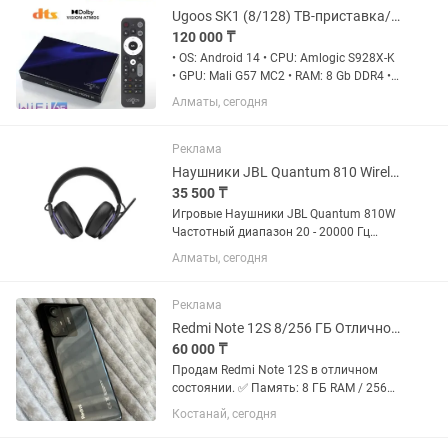
состоянии....
Ugoos SK1 (8/128) ТВ-приставка/TV-Box
120 000 ₸
• OS: Android 14 • CPU: Amlogic S928X-K
• GPU: Mali G57 MC2 • RAM: 8 Gb DDR4 •
ROM: 128 Gb eMMC • Network: Wi-Fi 6
Алматы, сегодня
(802.11 ax) 2.4GHz/5GHz, 2x2 MIMO,
1000M-LAN, Bluetooth 5.2 • HDMI:
1xHDMI 2.1a,...
Реклама
Наушники JBL Quantum 810 Wireless
35 500 ₸
Игровые Наушники JBL Quantum 810W
Частотный диапазон 20 - 20000 Гц
Сопротивление 32 Ом
Алматы, сегодня
Чувствительность 95 дБ Беспроводные
наушники - Да Гарнитура - Да Акустика
- закрытого типа Шумоподавление -...
Реклама
Redmi Note 12S 8/256 ГБ Отличное состояние AMOLED 108 Мп
60 000 ₸
Продам Redmi Note 12S в отличном
состоянии. ✅ Память: 8 ГБ RAM / 256
ГБ ROM ✅ AMOLED-экран яркий, без
Костанай, сегодня
битых пикселей ✅ Камера 108 Мп ✅
Android 14 / HyperOS ✅ Все функции