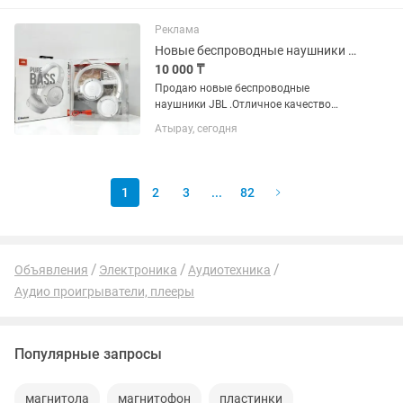
Реклама
Новые беспроводные наушники JBL Tune 510BT
10 000 ₸
Продаю новые беспроводные
наушники JBL .Отличное качество
звука с мощными басами и длительное
Атырау, сегодня
время работы от аккумулятора,
дополнительно, быстрое подключение
по Bluetooth.Компактные и складные,...
1
2
3
...
82
Объявления
Электроника
Аудиотехника
Аудио проигрыватели, плееры
Популярные запросы
магнитола
магнитофон
пластинки