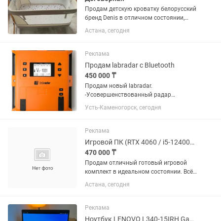
Продам детскую кроватку белорусский
бренд Denis в отличном состоянии,
электронная качалка с пультом
Астана, сегодня
управления, блютуз, мелодии, матрас в
идеальном состоянии
Реклама
Продам labradаr с Bluetooth
450 000 ₸
Продам новый labradar.
-Усовершенствованный радар
слежения -Отслеживает пули на
Усть-Каменогорск, сегодня
расстоянии до 100 ярдов. -До 100
выстрелов в серии (до 9999 серий)
-Записывает скорость от 65 до 3900
Реклама
кадров в...
Игровой ПК (RTX 4060 / i5-12400F / 4TB) 2K Монитор и Периферия
470 000 ₸
Продам отличный готовый игровой
комплект в идеальном состоянии. Всё
собиралось и настраивалось для себя,
Астана, сегодня
работает абсолютно тихо, без
перегревов и любых проблем.
Справляемся с любыми
Реклама
современными...
Ноутбук LENOVO L340-15IRH Gaming (i5 /GTX1650 /16gb /SSD 500gb /HDD 1tb)