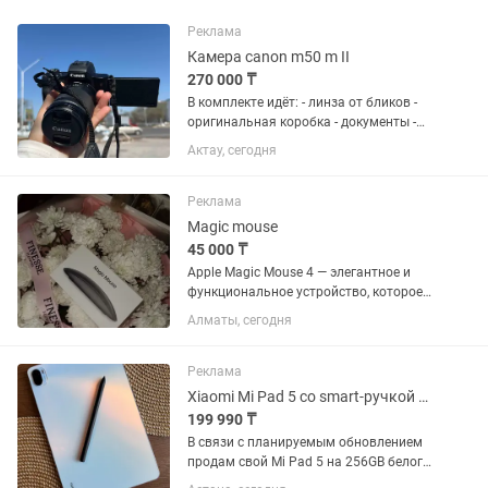
Реклама
Камера canon m50 m II
270 000 ₸
В комплекте идёт: - линза от бликов -
оригинальная коробка - документы -
стекло на экран - зарядка - 2
Актау, сегодня
дополнительных аккумуляторов +
оригинальный аккумулятор Камера в
идеальном состоянии,...
Реклама
Magic mouse
45 000 ₸
Apple Magic Mouse 4 — элегантное и
функциональное устройство, которое
обеспечит вам максимальный
Алматы, сегодня
комфорт в работе и развлечениях.
Благодаря беспроводному
подключению и оптическому сенсору
Реклама
с...
Xiaomi Mi Pad 5 со smart-ручкой Mi Pen, 256GB, б/у
199 990 ₸
В связи с планируемым обновлением
продам свой Mi Pad 5 на 256GB белого
цвета, в комплекте с чехлом, и smart-